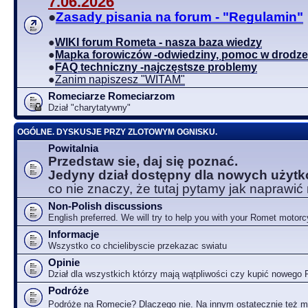
7.06.2026
●
Zasady pisania na forum - "Regulamin"
●
WIKI forum Rometa - nasza baza wiedzy
●
Mapka forowiczów -odwiedziny, pomoc w drodze
●
FAQ techniczny -najczęstsze problemy
●
Zanim napiszesz "WITAM"
Romeciarze Romeciarzom
Dział "charytatywny"
OGÓLNE. DYSKUSJE PRZY ZLOTOWYM OGNISKU.
Powitalnia
Przedstaw sie, daj się poznać.
Jedyny dział dostępny dla nowych użyt
co nie znaczy, że tutaj pytamy jak naprawić
Non-Polish discussions
English preferred. We will try to help you with your Romet motorc
Informacje
Wszystko co chcielibyscie przekazac swiatu
Opinie
Dział dla wszystkich którzy mają wątpliwości czy kupić nowego
Podróże
Podróże na Romecie? Dlaczego nie. Na innym ostatecznie też 