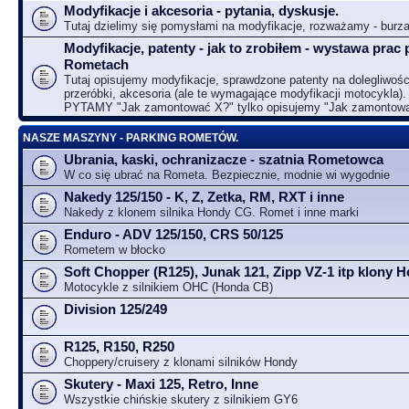
Modyfikacje i akcesoria - pytania, dyskusje.
Tutaj dzielimy się pomysłami na modyfikacje, rozważamy - bur
Modyfikacje, patenty - jak to zrobiłem - wystawa prac 
Rometach
Tutaj opisujemy modyfikacje, sprawdzone patenty na dolegliwośc
przeróbki, akcesoria (ale te wymagające modyfikacji motocykla).
PYTAMY "Jak zamontować X?" tylko opisujemy "Jak zamontow
NASZE MASZYNY - PARKING ROMETÓW.
Ubrania, kaski, ochranizacze - szatnia Rometowca
W co się ubrać na Rometa. Bezpiecznie, modnie wi wygodnie
Nakedy 125/150 - K, Z, Zetka, RM, RXT i inne
Nakedy z klonem silnika Hondy CG. Romet i inne marki
Enduro - ADV 125/150, CRS 50/125
Rometem w błocko
Soft Chopper (R125), Junak 121, Zipp VZ-1 itp klony
Motocykle z silnikiem OHC (Honda CB)
Division 125/249
R125, R150, R250
Choppery/cruisery z klonami silników Hondy
Skutery - Maxi 125, Retro, Inne
Wszystkie chińskie skutery z silnikiem GY6