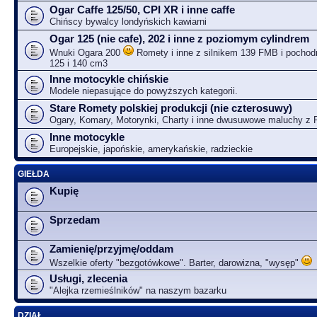
Ogar Caffe 125/50, CPI XR i inne caffe
Chińscy bywalcy londyńskich kawiarni
Ogar 125 (nie cafe), 202 i inne z poziomym cylindrem
Wnuki Ogara 200
Romety i inne z silnikem 139 FMB i pochodn
125 i 140 cm3
Inne motocykle chińskie
Modele niepasujące do powyższych kategorii.
Stare Romety polskiej produkcji (nie czterosuwy)
Ogary, Komary, Motorynki, Charty i inne dwusuwowe maluchy z
Inne motocykle
Europejskie, japońskie, amerykańskie, radzieckie
GIEŁDA
Kupię
Sprzedam
Zamienię/przyjmę/oddam
Wszelkie oferty "bezgotówkowe". Barter, darowizna, "wysęp"
Usługi, zlecenia
"Alejka rzemieślników" na naszym bazarku
DZIAŁ