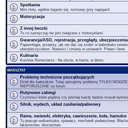
Spotkania
Mini zloty, wpólne bujanie się, rozmowy przy napojach
Motoryzacja
Z innej beczki
To co zazwyczaj nie jest związane z motocyklami
Gwarancja/ASO, rejestracja, przeglądy, ubezpieczenia
Papierologia, przepisy, jak nie dać się zrobić w babmbuko serwi
ubezpieczycielom. Nowości i zmiany w ustawach. Prawo i lewo.
Kulinaria
Kuchnia Romeciarza - Na zlocie, w trasie, w domu
WARSZTAT
Problemy techniczne początkujących
Dział dla świeżaków. Tutaj opisujemy problemy TYLKO NIGDZIE
NIEPORUSZANE na forum.
Rutynowe zabiegi
Czynnosci które prędzej czy później każdy będzie musiał wykon
Silnik, wydech, układ zasilania/paliwowy
Rama, owiewki, elektryka, zawieszenie, koła, hamulce
Tu pracuje wulkanizator, spawacz, mechanik podwoziowy. Blacha
lakiernictwo, druciarstwo.