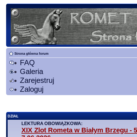
Strona główna forum
FAQ
Galeria
Zarejestruj
Zaloguj
DZIAŁ
LEKTURA OBOWIĄZKOWA:
XIX Zlot Rometa w Białym Brzegu - 5