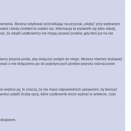
prawnienia. Możesz edytować post klikając na przycisk „edytuj” przy wybranym
ś i kiedy zrobiłeś to ostatni raz. Informacja ta wyświetli się tylko wtedy,
uważ, że zwykli użytkownicy nie mogą usuwać postów, gdy ktoś już na nie
larzu pisania posta, aby dołączyć podpis do niego. Możesz również dodawać
dować o nie dołączeniu go do pojedynczych postów poprzez odznaczanie
nie widzisz jej, to znaczy, że nie masz odpowiednich uprawnień, by tworzyć
wnież ustalić liczbę opcji, które użytkownik może wybrać w ankiecie, czas
istratorem.