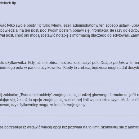
etach itp.
ać tylko swoje posty i to tylko wtedy, jeżeli administrator w ten sposób ustawił u
owiedział na ten post, pod Twoim postem pojawi się informacja, ile razy go edytowałe
ytował post, choć oni mogą zostawić notatkę z informacją dlaczego go edytowali. Za
lu użytkownika. Gdy już to zrobisz, możesz zaznaczyć pole
Dołącz podpis
w formu
edniego pola w panelu użytkownika. Kiedy to zrobisz, będziesz mógł nadal decy
nij zakładkę „Tworzenie ankiety” znajdującą się poniżej głównego formularza; jeśli 
ając się, że każda opcja znajduje się w osobnej linii w polu tekstowym. Możesz ró
ydować, czy użytkownicy mogą zmieniać swoje głosy.
 że potrzebujesz wstawić więcej opcji niż pozwala na to limit, skontaktuj się z admin