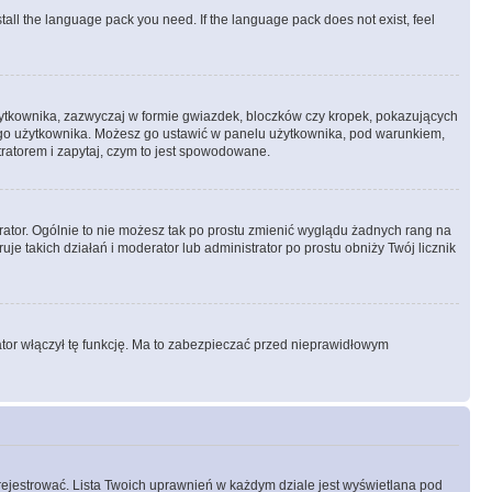
stall the language pack you need. If the language pack does not exist, feel
żytkownika, zazwyczaj w formie gwiazdek, bloczków czy kropek, pokazujących
ażdego użytkownika. Możesz go ustawić w panelu użytkownika, pod warunkiem,
tratorem i zapytaj, czym to jest spowodowane.
rator. Ogólnie to nie możesz tak po prostu zmienić wyglądu żadnych rang na
uje takich działań i moderator lub administrator po prostu obniży Twój licznik
ator włączył tę funkcję. Ma to zabezpieczać przed nieprawidłowym
rejestrować. Lista Twoich uprawnień w każdym dziale jest wyświetlana pod