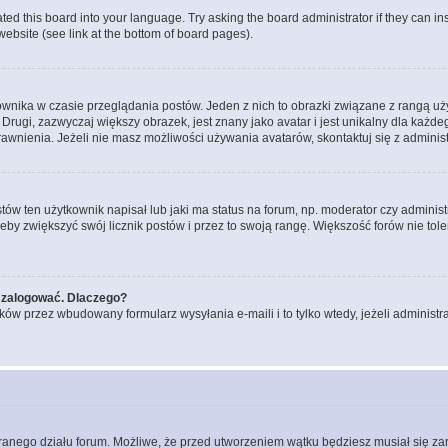
ted this board into your language. Try asking the board administrator if they can in
website (see link at the bottom of board pages).
ownika w czasie przeglądania postów. Jeden z nich to obrazki związane z rangą u
m. Drugi, zazwyczaj większy obrazek, jest znany jako avatar i jest unikalny dla k
rawnienia. Jeżeli nie masz możliwości używania avatarów, skontaktuj się z adminis
w ten użytkownik napisał lub jaki ma status na forum, np. moderator czy administ
żeby zwiększyć swój licznik postów i przez to swoją rangę. Większość forów nie toler
 zalogować. Dlaczego?
w przez wbudowany formularz wysyłania e-maili i to tylko wtedy, jeżeli administr
branego działu forum. Możliwe, że przed utworzeniem wątku będziesz musiał się za