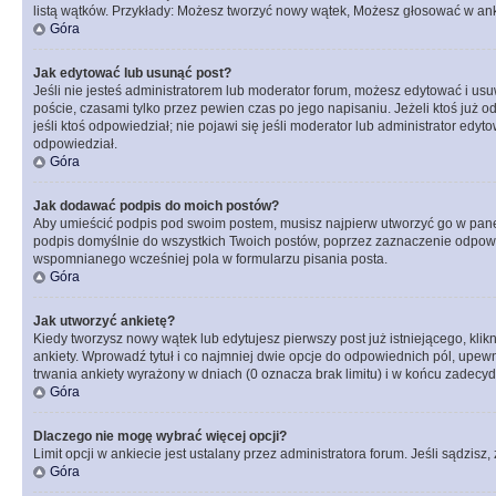
listą wątków. Przykłady: Możesz tworzyć nowy wątek, Możesz głosować w anki
Góra
Jak edytować lub usunąć post?
Jeśli nie jesteś administratorem lub moderator forum, możesz edytować i usuw
poście, czasami tylko przez pewien czas po jego napisaniu. Jeżeli ktoś już odp
jeśli ktoś odpowiedział; nie pojawi się jeśli moderator lub administrator ed
odpowiedział.
Góra
Jak dodawać podpis do moich postów?
Aby umieścić podpis pod swoim postem, musisz najpierw utworzyć go w pane
podpis domyślnie do wszystkich Twoich postów, poprzez zaznaczenie odpowi
wspomnianego wcześniej pola w formularzu pisania posta.
Góra
Jak utworzyć ankietę?
Kiedy tworzysz nowy wątek lub edytujesz pierwszy post już istniejącego, klik
ankiety. Wprowadź tytuł i co najmniej dwie opcje do odpowiednich pól, upewni
trwania ankiety wyrażony w dniach (0 oznacza brak limitu) i w końcu zadec
Góra
Dlaczego nie mogę wybrać więcej opcji?
Limit opcji w ankiecie jest ustalany przez administratora forum. Jeśli sądzisz,
Góra