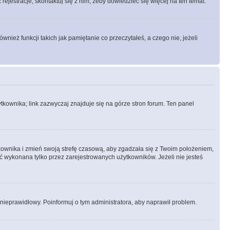
rejestracje, skontaktuj się z nim, żeby dowiedzieć się więcej na ten temat.
ież funkcji takich jak pamiętanie co przeczytałeś, a czego nie, jeżeli
kownika; link zazwyczaj znajduje się na górze stron forum. Ten panel
ytkownika i zmień swoją strefę czasową, aby zgadzała się z Twoim położeniem,
 wykonana tylko przez zarejestrowanych użytkowników. Jeżeli nie jesteś
t nieprawidłowy. Poinformuj o tym administratora, aby naprawił problem.