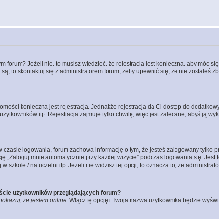
forum? Jeżeli nie, to musisz wiedzieć, że rejestracja jest konieczna, aby móc się 
 są, to skontaktuj się z administratorem forum, żeby upewnić się, że nie zostałeś
domości konieczna jest rejestracja. Jednakże rejestracja da Ci dostęp do dodatkow
żytkowników itp. Rejestracja zajmuje tylko chwilę, więc jest zalecane, abyś ją wyk
 czasie logowania, forum zachowa informację o tym, że jesteś zalogowany tylko p
 „Zaloguj mnie automatycznie przy każdej wizycie” podczas logowania się. Jest to
szkole / na uczelni itp. Jeżeli nie widzisz tej opcji, to oznacza to, że administrato
iście użytkowników przeglądających forum?
pokazuj, że jestem online
. Włącz tę opcję i Twoja nazwa użytkownika będzie wyświe