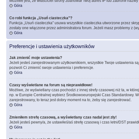
Możliwe jest, że właściciel strony zbanował Twój adres IP lub zabronił nazwy 
Góra
Co robi funkcja „Usuń ciasteczka”?
Funkcja „Usuń ciasteczka” usuwa wszystkie ciasteczka utworzone przez skrypt
zostały one włączone przez administratora forum. Jeżeli masz problemy z (
Góra
Preferencje i ustawienia użytkowników
Jak zmienić moje ustawienia?
Jeżeli jesteś zarejestrowanym użytkownikiem, wszystkie Twoje ustawienia są
pozwoli Ci zmienić swoje ustawienia i preferencje.
Góra
Czasy wyświetlane na forum są nieprawidłowe!
Możliwe, że wyświetlany czas pochodzi z innej strefy czasowej niż ta, w któ
np. w Europie Centralnej wybierz Środkowoeuropejski Czas Standardowy. Weź
zarejestrowany, to teraz jest dobry moment na to, żeby się zarejestrować.
Góra
Zmieniłem strefę czasową, a wyświetlany czas nadal jest zły!
Jeżeli jesteś pewny/a, że ustawiłeś/aś strefę czasową i czas letni/DST prawi
Góra