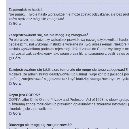
Zapomniałem hasła!
Nie panikuj! Twoje hasło wprawdzie nie może zostać odzyskane, ale bez prob
znów będziesz mógł się zalogować.
Góra
Zarejestrowałem się, ale nie mogę się zalogować!
Po pierwsze, sprawdź, czy wpisujesz prawidłową nazwę użytkownika i hasło. Jeś
będziesz musiał wykonać instrukcje wysłane na Twój adres e-mail. Niektóre 
została wyświetlona podczas rejestracji. Jeżeli został do Ciebie wysłany e-
mail został zaklasyfikowany jako spam przez filtr antyspamowy. Jeśli jesteś 
Góra
Zarejestrowałem się jakiś czas temu, ale nie mogę się teraz zalogować!?!
Możliwe, że administrator deaktywował lub usunął Twoje konto z jakiegoś pow
spróbuj zarejestrować się jeszcze raz i być bardziej zaangażowanym w dysku
Góra
Czym jest COPPA?
COPPA, albo Child Online Privacy and Protection Act of 1998, to obowiązują
piśmienną zgodę rodziców lub prawnych opiekunów na zbieranie informacji pr
skontaktuj się z prawnikiem.
Góra
Dlaczego nie mogę się zarejestrować?