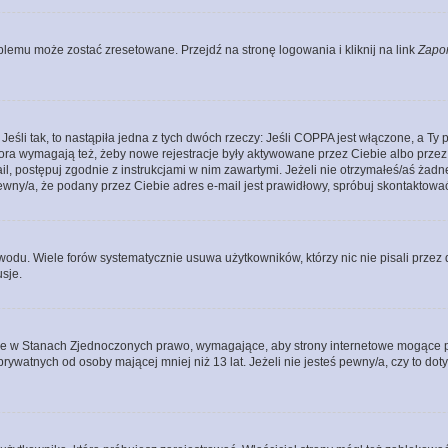
lemu może zostać zresetowane. Przejdź na stronę logowania i kliknij na link
Zapo
li tak, to nastąpiła jedna z tych dwóch rzeczy: Jeśli COPPA jest włączone, a Ty po
fora wymagają też, żeby nowe rejestracje były aktywowane przez Ciebie albo przez
mail, postępuj zgodnie z instrukcjami w nim zawartymi. Jeżeli nie otrzymałeś/aś ż
pewny/a, że podany przez Ciebie adres e-mail jest prawidłowy, spróbuj skontaktować
odu. Wiele forów systematycznie usuwa użytkowników, którzy nic nie pisali przez d
sje.
ce w Stanach Zjednoczonych prawo, wymagające, aby strony internetowe mogące pote
ywatnych od osoby mającej mniej niż 13 lat. Jeżeli nie jesteś pewny/a, czy to do