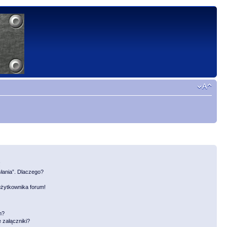
!
słania”. Dlaczego?
użytkownika forum!
m?
 załączniki?