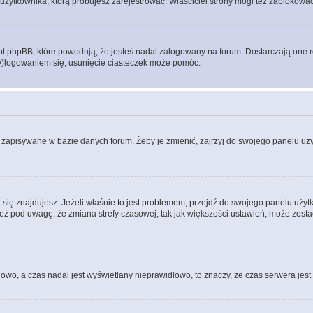
użytkownika, którą próbujesz zarejestrować. Właściciel strony mógł też zablokować 
 phpBB, które powodują, że jesteś nadal zalogowany na forum. Dostarczają one równ
wy)logowaniem się, usunięcie ciasteczek może pomóc.
 zapisywane w bazie danych forum. Żeby je zmienić, zajrzyj do swojego panelu użyt
rej się znajdujesz. Jeżeli właśnie to jest problemem, przejdź do swojego panelu uż
 pod uwagę, że zmiana strefy czasowej, tak jak większości ustawień, może zostać
dłowo, a czas nadal jest wyświetlany nieprawidłowo, to znaczy, że czas serwera jes