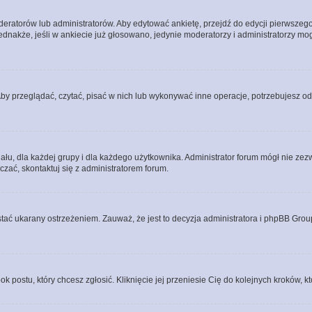
eratorów lub administratorów. Aby edytować ankietę, przejdź do edycji pierwszego 
Jednakże, jeśli w ankiecie już głosowano, jedynie moderatorzy i administratorzy m
Aby przeglądać, czytać, pisać w nich lub wykonywać inne operacje, potrzebujesz 
, dla każdej grupy i dla każdego użytkownika. Administrator forum mógł nie zezwo
zać, skontaktuj się z administratorem forum.
tać ukarany ostrzeżeniem. Zauważ, że jest to decyzja administratora i phpBB Grou
ok postu, który chcesz zgłosić. Kliknięcie jej przeniesie Cię do kolejnych kroków,