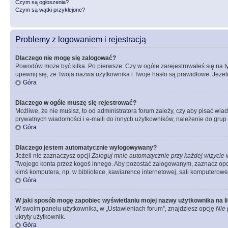
Czym są ogłoszenia?
Czym są wątki przyklejone?
Problemy z logowaniem i rejestracją
Dlaczego nie mogę się zalogować?
Powodów może być kilka. Po pierwsze: Czy w ogóle zarejestrowałeś się na tym 
upewnij się, że Twoja nazwa użytkownika i Twoje hasło są prawidłowe. Jeżeli
Góra
Dlaczego w ogóle muszę się rejestrować?
Możliwe, że nie musisz, to od administratora forum zależy, czy aby pisać wia
prywatnych wiadomości i e-maili do innych użytkowników, należenie do grup u
Góra
Dlaczego jestem automatycznie wylogowywany?
Jeżeli nie zaznaczysz opcji
Zaloguj mnie automatycznie przy każdej wizycie
w
Twojego konta przez kogoś innego. Aby pozostać zalogowanym, zaznacz opcję
kimś komputera, np. w bibliotece, kawiarence internetowej, sali komputerowej w 
Góra
W jaki sposób mogę zapobiec wyświetlaniu mojej nazwy użytkownika na l
W swoim panelu użytkownika, w „Ustawieniach forum”, znajdziesz opcję
Nie 
ukryty użytkownik.
Góra