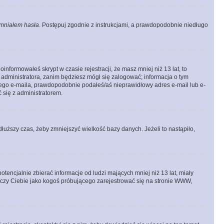
mniałem hasła
. Postępuj zgodnie z instrukcjami, a prawdopodobnie niedługo
informowałeś skrypt w czasie rejestracji, że masz mniej niż 13 lat, to
 administratora, zanim będziesz mógł się zalogować; informacja o tym
adnego e-maila, prawdopodobnie podałeś/aś nieprawidłowy adres e-mail lub e-
 się z administratorem.
łuższy czas, żeby zmniejszyć wielkość bazy danych. Jeżeli to nastąpiło,
ncjalnie zbierać informacje od ludzi mających mniej niż 13 lat, miały
tyczy Ciebie jako kogoś próbującego zarejestrować się na stronie WWW,