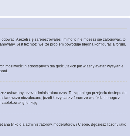
logować. A jeżeli się zarejestrowałeś i mimo to nie możesz się zalogować, to
 zbanowany. Jest też możliwe, że problem powoduje błędna konfiguracja forum.
ych możliwości niedostępnych dla gości, takich jak własny avatar, wysyłanie
onał.
rzez ustawiony przez administratora czas. To zapobiega przejęciu dostępu do
 stanowczo niezalecane, jeżeli korzystasz z forum ze współdzielonego z
r zablokował tę funkcję.
tlana tylko dla administratorów, moderatorów i Ciebie. Będziesz liczony jako