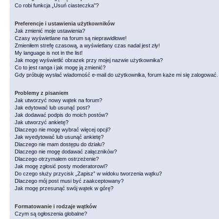
Co robi funkcja „Usuń ciasteczka”?
Preferencje i ustawienia użytkowników
Jak zmienić moje ustawienia?
Czasy wyświetlane na forum są nieprawidłowe!
Zmieniłem strefę czasową, a wyświetlany czas nadal jest zły!
My language is not in the list!
Jak mogę wyświetlić obrazek przy mojej nazwie użytkownika?
Co to jest ranga i jak mogę ją zmienić?
Gdy próbuję wysłać wiadomość e-mail do użytkownika, forum każe mi się zalogować
Problemy z pisaniem
Jak utworzyć nowy wątek na forum?
Jak edytować lub usunąć post?
Jak dodawać podpis do moich postów?
Jak utworzyć ankietę?
Dlaczego nie mogę wybrać więcej opcji?
Jak wyedytować lub usunąć ankietę?
Dlaczego nie mam dostępu do działu?
Dlaczego nie mogę dodawać załączników?
Dlaczego otrzymałem ostrzeżenie?
Jak mogę zgłosić posty moderatorowi?
Do czego służy przycisk „Zapisz” w widoku tworzenia wątku?
Dlaczego mój post musi być zaakceptowany?
Jak mogę przesunąć swój wątek w górę?
Formatowanie i rodzaje wątków
Czym są ogłoszenia globalne?