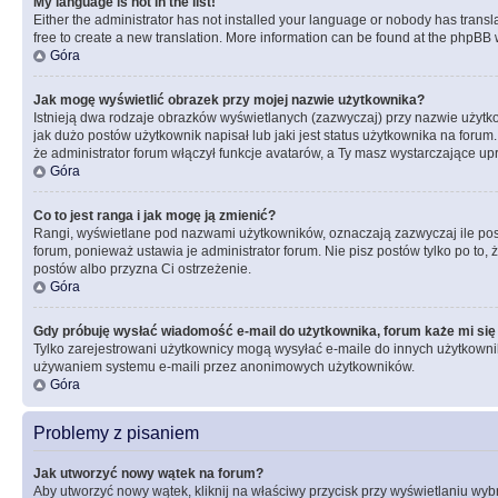
My language is not in the list!
Either the administrator has not installed your language or nobody has transla
free to create a new translation. More information can be found at the phpBB 
Góra
Jak mogę wyświetlić obrazek przy mojej nazwie użytkownika?
Istnieją dwa rodzaje obrazków wyświetlanych (zazwyczaj) przy nazwie użytk
jak dużo postów użytkownik napisał lub jaki jest status użytkownika na foru
że administrator forum włączył funkcje avatarów, a Ty masz wystarczające up
Góra
Co to jest ranga i jak mogę ją zmienić?
Rangi, wyświetlane pod nazwami użytkowników, oznaczają zazwyczaj ile postó
forum, ponieważ ustawia je administrator forum. Nie pisz postów tylko po to, 
postów albo przyzna Ci ostrzeżenie.
Góra
Gdy próbuję wysłać wiadomość e-mail do użytkownika, forum każe mi się
Tylko zarejestrowani użytkownicy mogą wysyłać e-maile do innych użytkownikó
używaniem systemu e-maili przez anonimowych użytkowników.
Góra
Problemy z pisaniem
Jak utworzyć nowy wątek na forum?
Aby utworzyć nowy wątek, kliknij na właściwy przycisk przy wyświetlaniu wy