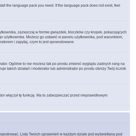
stall the language pack you need. If the language pack does not exist, feel
żytkownika, zazwyczaj w formie gwiazdek, bloczków czy kropek, pokazujących
ażdego użytkownika. Możesz go ustawić w panelu użytkownika, pod warunkiem,
tratorem i zapytaj, czym to jest spowodowane.
rator. Ogólnie to nie możesz tak po prostu zmienić wyglądu żadnych rang na
uje takich działań i moderator lub administrator po prostu obniży Twój licznik
ator włączył tę funkcję. Ma to zabezpieczać przed nieprawidłowym
rejestrować. Lista Twoich uprawnień w każdym dziale jest wyświetlana pod