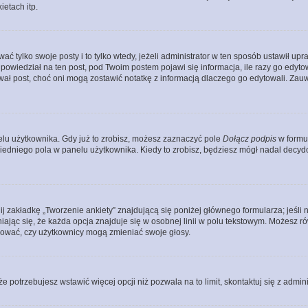
etach itp.
ać tylko swoje posty i to tylko wtedy, jeżeli administrator w ten sposób ustawił u
owiedział na ten post, pod Twoim postem pojawi się informacja, ile razy go edytowałe
ytował post, choć oni mogą zostawić notatkę z informacją dlaczego go edytowali. Za
lu użytkownika. Gdy już to zrobisz, możesz zaznaczyć pole
Dołącz podpis
w formu
edniego pola w panelu użytkownika. Kiedy to zrobisz, będziesz mógł nadal decy
nij zakładkę „Tworzenie ankiety” znajdującą się poniżej głównego formularza; jeśli 
ając się, że każda opcja znajduje się w osobnej linii w polu tekstowym. Możesz ró
ydować, czy użytkownicy mogą zmieniać swoje głosy.
 że potrzebujesz wstawić więcej opcji niż pozwala na to limit, skontaktuj się z admin