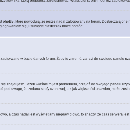
użytkownika, którą próbujesz zarejestrować. Właściciel strony mógł też zablokować 
 phpBB, które powodują, że jesteś nadal zalogowany na forum. Dostarczają one równ
wy)logowaniem się, usunięcie ciasteczek może pomóc.
 zapisywane w bazie danych forum. Żeby je zmienić, zajrzyj do swojego panelu użyt
rej się znajdujesz. Jeżeli właśnie to jest problemem, przejdź do swojego panelu uż
 pod uwagę, że zmiana strefy czasowej, tak jak większości ustawień, może zostać
dłowo, a czas nadal jest wyświetlany nieprawidłowo, to znaczy, że czas serwera jes