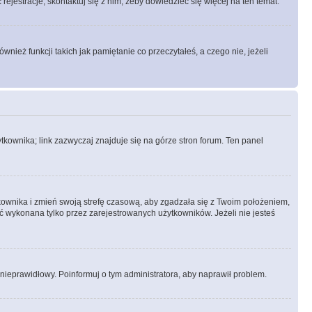
rejestracje, skontaktuj się z nim, żeby dowiedzieć się więcej na ten temat.
ież funkcji takich jak pamiętanie co przeczytałeś, a czego nie, jeżeli
kownika; link zazwyczaj znajduje się na górze stron forum. Ten panel
ytkownika i zmień swoją strefę czasową, aby zgadzała się z Twoim położeniem,
 wykonana tylko przez zarejestrowanych użytkowników. Jeżeli nie jesteś
t nieprawidłowy. Poinformuj o tym administratora, aby naprawił problem.