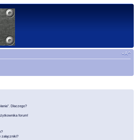
!
słania”. Dlaczego?
użytkownika forum!
m?
 załączniki?