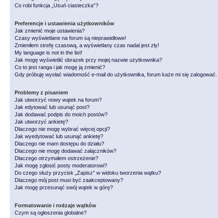
Co robi funkcja „Usuń ciasteczka”?
Preferencje i ustawienia użytkowników
Jak zmienić moje ustawienia?
Czasy wyświetlane na forum są nieprawidłowe!
Zmieniłem strefę czasową, a wyświetlany czas nadal jest zły!
My language is not in the list!
Jak mogę wyświetlić obrazek przy mojej nazwie użytkownika?
Co to jest ranga i jak mogę ją zmienić?
Gdy próbuję wysłać wiadomość e-mail do użytkownika, forum każe mi się zalogować
Problemy z pisaniem
Jak utworzyć nowy wątek na forum?
Jak edytować lub usunąć post?
Jak dodawać podpis do moich postów?
Jak utworzyć ankietę?
Dlaczego nie mogę wybrać więcej opcji?
Jak wyedytować lub usunąć ankietę?
Dlaczego nie mam dostępu do działu?
Dlaczego nie mogę dodawać załączników?
Dlaczego otrzymałem ostrzeżenie?
Jak mogę zgłosić posty moderatorowi?
Do czego służy przycisk „Zapisz” w widoku tworzenia wątku?
Dlaczego mój post musi być zaakceptowany?
Jak mogę przesunąć swój wątek w górę?
Formatowanie i rodzaje wątków
Czym są ogłoszenia globalne?