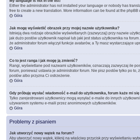
My language is not in the list!
Either the administrator has not installed your language or nobody has transla
free to create a new translation. More information can be found at the phpBB 
Góra
Jak mogę wyświetlić obrazek przy mojej nazwie użytkownika?
Istnieją dwa rodzaje obrazków wyświetlanych (zazwyczaj) przy nazwie użytk
jak dużo postów użytkownik napisał lub jaki jest status użytkownika na foru
że administrator forum włączył funkcje avatarów, a Ty masz wystarczające up
Góra
Co to jest ranga i jak mogę ją zmienić?
Rangi, wyświetlane pod nazwami użytkowników, oznaczają zazwyczaj ile postó
forum, ponieważ ustawia je administrator forum. Nie pisz postów tylko po to, 
postów albo przyzna Ci ostrzeżenie.
Góra
Gdy próbuję wysłać wiadomość e-mail do użytkownika, forum każe mi się
Tylko zarejestrowani użytkownicy mogą wysyłać e-maile do innych użytkownikó
używaniem systemu e-maili przez anonimowych użytkowników.
Góra
Problemy z pisaniem
Jak utworzyć nowy wątek na forum?
Aby utworzyć nowy wątek, kliknij na właściwy przycisk przy wyświetlaniu wy