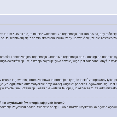
forum? Jeżeli nie, to musisz wiedzieć, że rejestracja jest konieczna, aby móc się 
 są, to skontaktuj się z administratorem forum, żeby upewnić się, że nie zostałeś
domości konieczna jest rejestracja. Jednakże rejestracja da Ci dostęp do dodatkow
żytkowników itp. Rejestracja zajmuje tylko chwilę, więc jest zalecane, abyś ją wyk
 czasie logowania, forum zachowa informację o tym, że jesteś zalogowany tylko p
 „Zaloguj mnie automatycznie przy każdej wizycie” podczas logowania się. Jest to
szkole / na uczelni itp. Jeżeli nie widzisz tej opcji, to oznacza to, że administrato
iście użytkowników przeglądających forum?
pokazuj, że jestem online
. Włącz tę opcję i Twoja nazwa użytkownika będzie wyświe