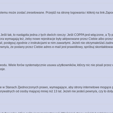
lemu może zostać zresetowane. Przejdź na stronę logowania i kliknij na link
Zapo
li tak, to nastąpiła jedna z tych dwóch rzeczy: Jeśli COPPA jest włączone, a Ty po
fora wymagają też, żeby nowe rejestracje były aktywowane przez Ciebie albo przez
mail, postępuj zgodnie z instrukcjami w nim zawartymi. Jeżeli nie otrzymałeś/aś ż
pewny/a, że podany przez Ciebie adres e-mail jest prawidłowy, spróbuj skontaktować
odu. Wiele forów systematycznie usuwa użytkowników, którzy nic nie pisali przez d
sje.
ce w Stanach Zjednoczonych prawo, wymagające, aby strony internetowe mogące pote
ywatnych od osoby mającej mniej niż 13 lat. Jeżeli nie jesteś pewny/a, czy to do