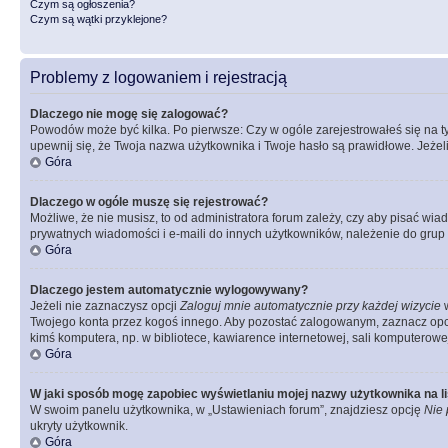
Czym są ogłoszenia?
Czym są wątki przyklejone?
Problemy z logowaniem i rejestracją
Dlaczego nie mogę się zalogować?
Powodów może być kilka. Po pierwsze: Czy w ogóle zarejestrowałeś się na tym 
upewnij się, że Twoja nazwa użytkownika i Twoje hasło są prawidłowe. Jeżeli
Góra
Dlaczego w ogóle muszę się rejestrować?
Możliwe, że nie musisz, to od administratora forum zależy, czy aby pisać wia
prywatnych wiadomości i e-maili do innych użytkowników, należenie do grup u
Góra
Dlaczego jestem automatycznie wylogowywany?
Jeżeli nie zaznaczysz opcji
Zaloguj mnie automatycznie przy każdej wizycie
w
Twojego konta przez kogoś innego. Aby pozostać zalogowanym, zaznacz opcję
kimś komputera, np. w bibliotece, kawiarence internetowej, sali komputerowej w 
Góra
W jaki sposób mogę zapobiec wyświetlaniu mojej nazwy użytkownika na l
W swoim panelu użytkownika, w „Ustawieniach forum”, znajdziesz opcję
Nie 
ukryty użytkownik.
Góra