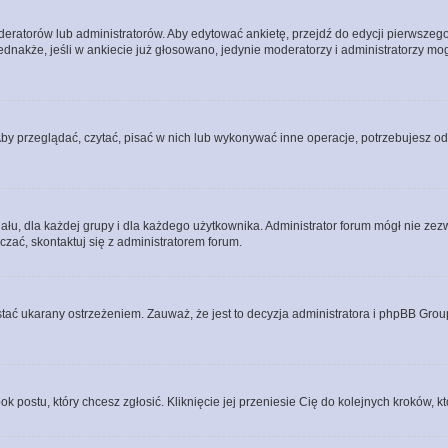
eratorów lub administratorów. Aby edytować ankietę, przejdź do edycji pierwszego 
Jednakże, jeśli w ankiecie już głosowano, jedynie moderatorzy i administratorzy m
Aby przeglądać, czytać, pisać w nich lub wykonywać inne operacje, potrzebujesz 
, dla każdej grupy i dla każdego użytkownika. Administrator forum mógł nie zezwo
zać, skontaktuj się z administratorem forum.
tać ukarany ostrzeżeniem. Zauważ, że jest to decyzja administratora i phpBB Grou
ok postu, który chcesz zgłosić. Kliknięcie jej przeniesie Cię do kolejnych kroków,