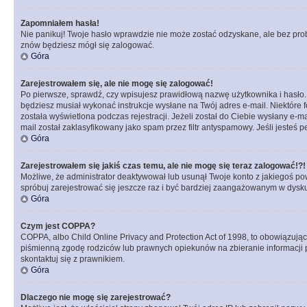
Zapomniałem hasła!
Nie panikuj! Twoje hasło wprawdzie nie może zostać odzyskane, ale bez prob
znów będziesz mógł się zalogować.
Góra
Zarejestrowałem się, ale nie mogę się zalogować!
Po pierwsze, sprawdź, czy wpisujesz prawidłową nazwę użytkownika i hasło. Jeś
będziesz musiał wykonać instrukcje wysłane na Twój adres e-mail. Niektóre 
została wyświetlona podczas rejestracji. Jeżeli został do Ciebie wysłany e-
mail został zaklasyfikowany jako spam przez filtr antyspamowy. Jeśli jesteś 
Góra
Zarejestrowałem się jakiś czas temu, ale nie mogę się teraz zalogować!?!
Możliwe, że administrator deaktywował lub usunął Twoje konto z jakiegoś pow
spróbuj zarejestrować się jeszcze raz i być bardziej zaangażowanym w dysku
Góra
Czym jest COPPA?
COPPA, albo Child Online Privacy and Protection Act of 1998, to obowiązują
piśmienną zgodę rodziców lub prawnych opiekunów na zbieranie informacji pr
skontaktuj się z prawnikiem.
Góra
Dlaczego nie mogę się zarejestrować?