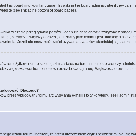
ted this board into your language. Try asking the board administrator if they can in
website (see link at the bottom of board pages).
ownika w czasie przeglądania postów. Jeden z nich to obrazki związane z rangą u
m. Drugi, zazwyczaj większy obrazek, jest znany jako avatar i jest unikalny dla k
rawnienia. Jeżeli nie masz możliwości używania avatarów, skontaktuj się z adminis
w ten użytkownik napisał lub jaki ma status na forum, np. moderator czy administ
żeby zwiększyć swój licznik postów i przez to swoją rangę. Większość forów nie toler
 zalogować. Dlaczego?
w przez wbudowany formularz wysyłania e-maili i to tylko wtedy, jeżeli administr
branego działu forum. Możliwe, że przed utworzeniem wątku będziesz musiał się za