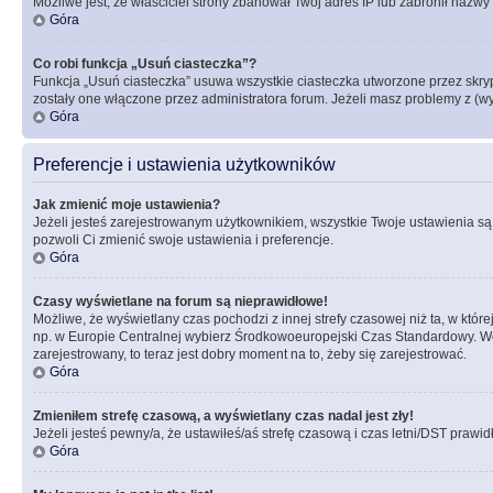
Możliwe jest, że właściciel strony zbanował Twój adres IP lub zabronił nazwy 
Góra
Co robi funkcja „Usuń ciasteczka”?
Funkcja „Usuń ciasteczka” usuwa wszystkie ciasteczka utworzone przez skrypt
zostały one włączone przez administratora forum. Jeżeli masz problemy z (
Góra
Preferencje i ustawienia użytkowników
Jak zmienić moje ustawienia?
Jeżeli jesteś zarejestrowanym użytkownikiem, wszystkie Twoje ustawienia są
pozwoli Ci zmienić swoje ustawienia i preferencje.
Góra
Czasy wyświetlane na forum są nieprawidłowe!
Możliwe, że wyświetlany czas pochodzi z innej strefy czasowej niż ta, w któ
np. w Europie Centralnej wybierz Środkowoeuropejski Czas Standardowy. Weź
zarejestrowany, to teraz jest dobry moment na to, żeby się zarejestrować.
Góra
Zmieniłem strefę czasową, a wyświetlany czas nadal jest zły!
Jeżeli jesteś pewny/a, że ustawiłeś/aś strefę czasową i czas letni/DST prawi
Góra