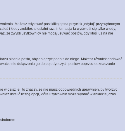
prawnienia. Możesz edytować post klikając na przycisk „edytuj” przy wybranym
ś i kiedy zrobiłeś to ostatni raz. Informacja ta wyświetli się tylko wtedy,
uważ, że zwykli użytkownicy nie mogą usuwać postów, gdy ktoś już na nie
larzu pisania posta, aby dołączyć podpis do niego. Możesz również dodawać
dować o nie dołączeniu go do pojedynczych postów poprzez odznaczanie
nie widzisz jej, to znaczy, że nie masz odpowiednich uprawnień, by tworzyć
wnież ustalić liczbę opcji, które użytkownik może wybrać w ankiecie, czas
istratorem.