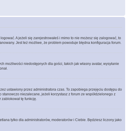
logować. A jeżeli się zarejestrowałeś i mimo to nie możesz się zalogować, to
 zbanowany. Jest też możliwe, że problem powoduje błędna konfiguracja forum.
ych możliwości niedostępnych dla gości, takich jak własny avatar, wysyłanie
onał.
rzez ustawiony przez administratora czas. To zapobiega przejęciu dostępu do
 stanowczo niezalecane, jeżeli korzystasz z forum ze współdzielonego z
r zablokował tę funkcję.
tlana tylko dla administratorów, moderatorów i Ciebie. Będziesz liczony jako