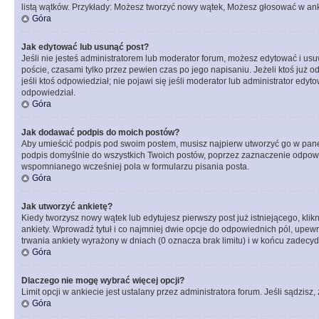
listą wątków. Przykłady: Możesz tworzyć nowy wątek, Możesz głosować w anki
Góra
Jak edytować lub usunąć post?
Jeśli nie jesteś administratorem lub moderator forum, możesz edytować i usuw
poście, czasami tylko przez pewien czas po jego napisaniu. Jeżeli ktoś już odp
jeśli ktoś odpowiedział; nie pojawi się jeśli moderator lub administrator ed
odpowiedział.
Góra
Jak dodawać podpis do moich postów?
Aby umieścić podpis pod swoim postem, musisz najpierw utworzyć go w pane
podpis domyślnie do wszystkich Twoich postów, poprzez zaznaczenie odpowi
wspomnianego wcześniej pola w formularzu pisania posta.
Góra
Jak utworzyć ankietę?
Kiedy tworzysz nowy wątek lub edytujesz pierwszy post już istniejącego, klik
ankiety. Wprowadź tytuł i co najmniej dwie opcje do odpowiednich pól, upewni
trwania ankiety wyrażony w dniach (0 oznacza brak limitu) i w końcu zadec
Góra
Dlaczego nie mogę wybrać więcej opcji?
Limit opcji w ankiecie jest ustalany przez administratora forum. Jeśli sądzisz,
Góra