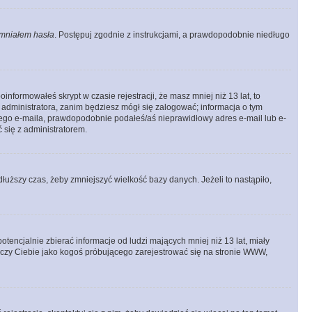
mniałem hasła
. Postępuj zgodnie z instrukcjami, a prawdopodobnie niedługo
informowałeś skrypt w czasie rejestracji, że masz mniej niż 13 lat, to
 administratora, zanim będziesz mógł się zalogować; informacja o tym
adnego e-maila, prawdopodobnie podałeś/aś nieprawidłowy adres e-mail lub e-
 się z administratorem.
łuższy czas, żeby zmniejszyć wielkość bazy danych. Jeżeli to nastąpiło,
ncjalnie zbierać informacje od ludzi mających mniej niż 13 lat, miały
tyczy Ciebie jako kogoś próbującego zarejestrować się na stronie WWW,