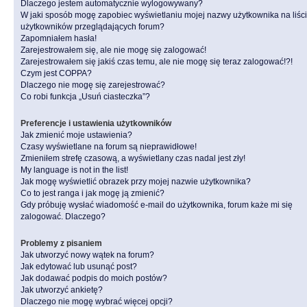
Dlaczego jestem automatycznie wylogowywany?
W jaki sposób mogę zapobiec wyświetlaniu mojej nazwy użytkownika na liśc
użytkowników przeglądających forum?
Zapomniałem hasła!
Zarejestrowałem się, ale nie mogę się zalogować!
Zarejestrowałem się jakiś czas temu, ale nie mogę się teraz zalogować!?!
Czym jest COPPA?
Dlaczego nie mogę się zarejestrować?
Co robi funkcja „Usuń ciasteczka”?
Preferencje i ustawienia użytkowników
Jak zmienić moje ustawienia?
Czasy wyświetlane na forum są nieprawidłowe!
Zmieniłem strefę czasową, a wyświetlany czas nadal jest zły!
My language is not in the list!
Jak mogę wyświetlić obrazek przy mojej nazwie użytkownika?
Co to jest ranga i jak mogę ją zmienić?
Gdy próbuję wysłać wiadomość e-mail do użytkownika, forum każe mi się
zalogować. Dlaczego?
Problemy z pisaniem
Jak utworzyć nowy wątek na forum?
Jak edytować lub usunąć post?
Jak dodawać podpis do moich postów?
Jak utworzyć ankietę?
Dlaczego nie mogę wybrać więcej opcji?