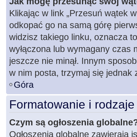
Jak mogę przesunąć swój wąt
Klikając w link „Przesuń wątek 
odkopać go na samą górę pierwsze
widzisz takiego linku, oznacza t
wyłączona lub wymagany czas m
jeszcze nie minął. Innym sposo
w nim posta, trzymaj się jednak 
Góra
Formatowanie i rodzaj
Czym są ogłoszenia globalne
Ogłoszenia globalne zawierają is