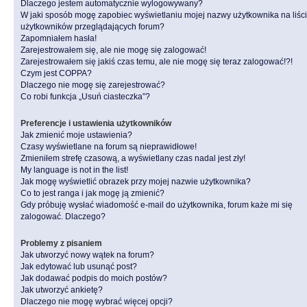
Dlaczego jestem automatycznie wylogowywany?
W jaki sposób mogę zapobiec wyświetlaniu mojej nazwy użytkownika na liśc
użytkowników przeglądających forum?
Zapomniałem hasła!
Zarejestrowałem się, ale nie mogę się zalogować!
Zarejestrowałem się jakiś czas temu, ale nie mogę się teraz zalogować!?!
Czym jest COPPA?
Dlaczego nie mogę się zarejestrować?
Co robi funkcja „Usuń ciasteczka”?
Preferencje i ustawienia użytkowników
Jak zmienić moje ustawienia?
Czasy wyświetlane na forum są nieprawidłowe!
Zmieniłem strefę czasową, a wyświetlany czas nadal jest zły!
My language is not in the list!
Jak mogę wyświetlić obrazek przy mojej nazwie użytkownika?
Co to jest ranga i jak mogę ją zmienić?
Gdy próbuję wysłać wiadomość e-mail do użytkownika, forum każe mi się
zalogować. Dlaczego?
Problemy z pisaniem
Jak utworzyć nowy wątek na forum?
Jak edytować lub usunąć post?
Jak dodawać podpis do moich postów?
Jak utworzyć ankietę?
Dlaczego nie mogę wybrać więcej opcji?