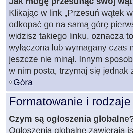
Jak mogę przesunąć swój wąt
Klikając w link „Przesuń wątek 
odkopać go na samą górę pierwsze
widzisz takiego linku, oznacza t
wyłączona lub wymagany czas m
jeszcze nie minął. Innym sposo
w nim posta, trzymaj się jednak 
Góra
Formatowanie i rodzaj
Czym są ogłoszenia globalne
Ogłoszenia globalne zawierają is