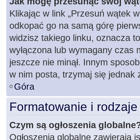
Jak mogę przesunąć swój wąt
Klikając w link „Przesuń wątek 
odkopać go na samą górę pierwsze
widzisz takiego linku, oznacza t
wyłączona lub wymagany czas m
jeszcze nie minął. Innym sposo
w nim posta, trzymaj się jednak 
Góra
Formatowanie i rodzaj
Czym są ogłoszenia globalne
Ogłoszenia globalne zawierają is