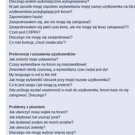
Dlaczego jestem automatycznie wylogowywany?
W jaki sposób mogę zapobiec wyświetlaniu mojej nazwy użytkownika na liśc
użytkowników przeglądających forum?
Zapomniałem hasła!
Zarejestrowałem się, ale nie mogę się zalogować!
Zarejestrowałem się jakiś czas temu, ale nie mogę się teraz zalogować!?!
Czym jest COPPA?
Dlaczego nie mogę się zarejestrować?
Co robi funkcja „Usuń ciasteczka”?
Preferencje i ustawienia użytkowników
Jak zmienić moje ustawienia?
Czasy wyświetlane na forum są nieprawidłowe!
Zmieniłem strefę czasową, a wyświetlany czas nadal jest zły!
My language is not in the list!
Jak mogę wyświetlić obrazek przy mojej nazwie użytkownika?
Co to jest ranga i jak mogę ją zmienić?
Gdy próbuję wysłać wiadomość e-mail do użytkownika, forum każe mi się
zalogować. Dlaczego?
Problemy z pisaniem
Jak utworzyć nowy wątek na forum?
Jak edytować lub usunąć post?
Jak dodawać podpis do moich postów?
Jak utworzyć ankietę?
Dlaczego nie mogę wybrać więcej opcji?