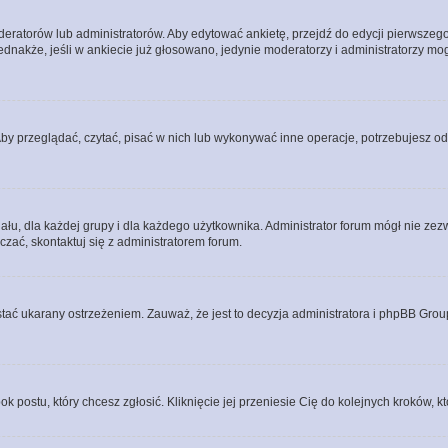
eratorów lub administratorów. Aby edytować ankietę, przejdź do edycji pierwszego 
Jednakże, jeśli w ankiecie już głosowano, jedynie moderatorzy i administratorzy m
Aby przeglądać, czytać, pisać w nich lub wykonywać inne operacje, potrzebujesz 
, dla każdej grupy i dla każdego użytkownika. Administrator forum mógł nie zezwo
zać, skontaktuj się z administratorem forum.
tać ukarany ostrzeżeniem. Zauważ, że jest to decyzja administratora i phpBB Grou
ok postu, który chcesz zgłosić. Kliknięcie jej przeniesie Cię do kolejnych kroków,