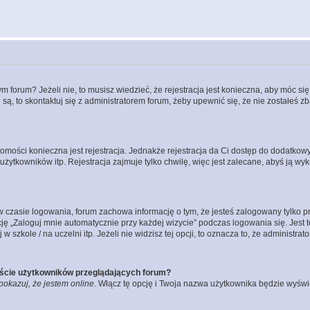
forum? Jeżeli nie, to musisz wiedzieć, że rejestracja jest konieczna, aby móc się 
 są, to skontaktuj się z administratorem forum, żeby upewnić się, że nie zostałeś
domości konieczna jest rejestracja. Jednakże rejestracja da Ci dostęp do dodatkow
żytkowników itp. Rejestracja zajmuje tylko chwilę, więc jest zalecane, abyś ją wyk
 czasie logowania, forum zachowa informację o tym, że jesteś zalogowany tylko p
 „Zaloguj mnie automatycznie przy każdej wizycie” podczas logowania się. Jest to
szkole / na uczelni itp. Jeżeli nie widzisz tej opcji, to oznacza to, że administrato
iście użytkowników przeglądających forum?
pokazuj, że jestem online
. Włącz tę opcję i Twoja nazwa użytkownika będzie wyświe