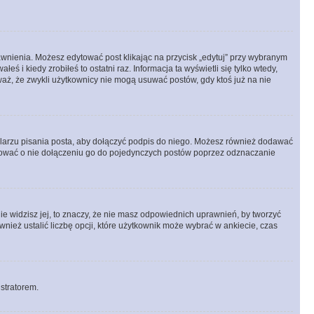
prawnienia. Możesz edytować post klikając na przycisk „edytuj” przy wybranym
ś i kiedy zrobiłeś to ostatni raz. Informacja ta wyświetli się tylko wtedy,
uważ, że zwykli użytkownicy nie mogą usuwać postów, gdy ktoś już na nie
larzu pisania posta, aby dołączyć podpis do niego. Możesz również dodawać
dować o nie dołączeniu go do pojedynczych postów poprzez odznaczanie
nie widzisz jej, to znaczy, że nie masz odpowiednich uprawnień, by tworzyć
wnież ustalić liczbę opcji, które użytkownik może wybrać w ankiecie, czas
istratorem.