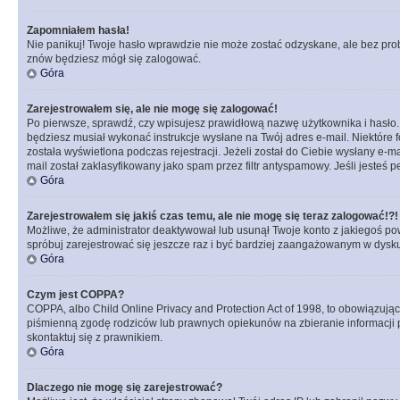
Zapomniałem hasła!
Nie panikuj! Twoje hasło wprawdzie nie może zostać odzyskane, ale bez prob
znów będziesz mógł się zalogować.
Góra
Zarejestrowałem się, ale nie mogę się zalogować!
Po pierwsze, sprawdź, czy wpisujesz prawidłową nazwę użytkownika i hasło. Jeś
będziesz musiał wykonać instrukcje wysłane na Twój adres e-mail. Niektóre 
została wyświetlona podczas rejestracji. Jeżeli został do Ciebie wysłany e-
mail został zaklasyfikowany jako spam przez filtr antyspamowy. Jeśli jesteś 
Góra
Zarejestrowałem się jakiś czas temu, ale nie mogę się teraz zalogować!?!
Możliwe, że administrator deaktywował lub usunął Twoje konto z jakiegoś pow
spróbuj zarejestrować się jeszcze raz i być bardziej zaangażowanym w dysku
Góra
Czym jest COPPA?
COPPA, albo Child Online Privacy and Protection Act of 1998, to obowiązują
piśmienną zgodę rodziców lub prawnych opiekunów na zbieranie informacji pr
skontaktuj się z prawnikiem.
Góra
Dlaczego nie mogę się zarejestrować?