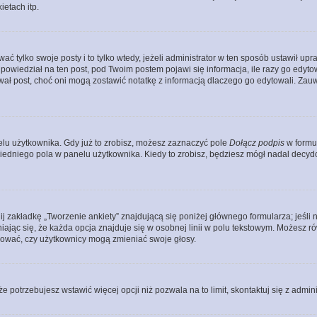
etach itp.
ać tylko swoje posty i to tylko wtedy, jeżeli administrator w ten sposób ustawił u
owiedział na ten post, pod Twoim postem pojawi się informacja, ile razy go edytowałe
ytował post, choć oni mogą zostawić notatkę z informacją dlaczego go edytowali. Za
lu użytkownika. Gdy już to zrobisz, możesz zaznaczyć pole
Dołącz podpis
w formu
edniego pola w panelu użytkownika. Kiedy to zrobisz, będziesz mógł nadal decy
nij zakładkę „Tworzenie ankiety” znajdującą się poniżej głównego formularza; jeśli 
ając się, że każda opcja znajduje się w osobnej linii w polu tekstowym. Możesz ró
ydować, czy użytkownicy mogą zmieniać swoje głosy.
 że potrzebujesz wstawić więcej opcji niż pozwala na to limit, skontaktuj się z admin