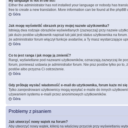
My language is not in the list!
Either the administrator has not installed your language or nobody has transla
free to create a new translation. More information can be found at the phpBB 
Góra
Jak mogę wyświetlić obrazek przy mojej nazwie użytkownika?
Istnieją dwa rodzaje obrazków wyświetlanych (zazwyczaj) przy nazwie użytk
jak dużo postów użytkownik napisał lub jaki jest status użytkownika na foru
że administrator forum włączył funkcje avatarów, a Ty masz wystarczające up
Góra
Co to jest ranga i jak mogę ją zmienić?
Rangi, wyświetlane pod nazwami użytkowników, oznaczają zazwyczaj ile postó
forum, ponieważ ustawia je administrator forum. Nie pisz postów tylko po to, 
postów albo przyzna Ci ostrzeżenie.
Góra
Gdy próbuję wysłać wiadomość e-mail do użytkownika, forum każe mi się
Tylko zarejestrowani użytkownicy mogą wysyłać e-maile do innych użytkownikó
używaniem systemu e-maili przez anonimowych użytkowników.
Góra
Problemy z pisaniem
Jak utworzyć nowy wątek na forum?
Aby utworzyć nowy wątek, kliknij na właściwy przycisk przy wyświetlaniu wy