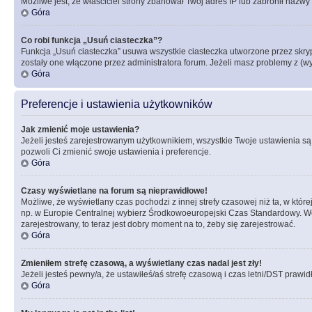
Możliwe jest, że właściciel strony zbanował Twój adres IP lub zabronił nazwy 
Góra
Co robi funkcja „Usuń ciasteczka”?
Funkcja „Usuń ciasteczka” usuwa wszystkie ciasteczka utworzone przez skrypt
zostały one włączone przez administratora forum. Jeżeli masz problemy z (
Góra
Preferencje i ustawienia użytkowników
Jak zmienić moje ustawienia?
Jeżeli jesteś zarejestrowanym użytkownikiem, wszystkie Twoje ustawienia są
pozwoli Ci zmienić swoje ustawienia i preferencje.
Góra
Czasy wyświetlane na forum są nieprawidłowe!
Możliwe, że wyświetlany czas pochodzi z innej strefy czasowej niż ta, w któ
np. w Europie Centralnej wybierz Środkowoeuropejski Czas Standardowy. Weź
zarejestrowany, to teraz jest dobry moment na to, żeby się zarejestrować.
Góra
Zmieniłem strefę czasową, a wyświetlany czas nadal jest zły!
Jeżeli jesteś pewny/a, że ustawiłeś/aś strefę czasową i czas letni/DST prawi
Góra