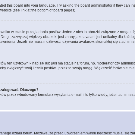
ted this board into your language. Try asking the board administrator if they can in
website (see link at the bottom of board pages).
ownika w czasie przeglądania postów. Jeden z nich to obrazki związane z rangą u
m. Drugi, zazwyczaj większy obrazek, jest znany jako avatar i jest unikalny dla k
rawnienia. Jeżeli nie masz możliwości używania avatarów, skontaktuj się z adminis
w ten użytkownik napisał lub jaki ma status na forum, np. moderator czy administ
żeby zwiększyć swój licznik postów i przez to swoją rangę. Większość forów nie toler
 zalogować. Dlaczego?
w przez wbudowany formularz wysyłania e-maili i to tylko wtedy, jeżeli administr
branego działu forum. Możliwe, że przed utworzeniem wątku będziesz musiał się za