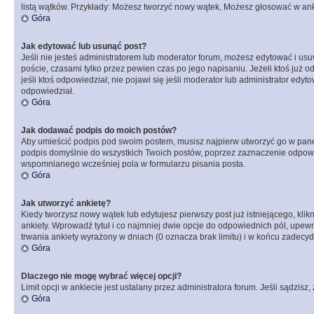
listą wątków. Przykłady: Możesz tworzyć nowy wątek, Możesz głosować w anki
Góra
Jak edytować lub usunąć post?
Jeśli nie jesteś administratorem lub moderator forum, możesz edytować i usuw
poście, czasami tylko przez pewien czas po jego napisaniu. Jeżeli ktoś już odp
jeśli ktoś odpowiedział; nie pojawi się jeśli moderator lub administrator ed
odpowiedział.
Góra
Jak dodawać podpis do moich postów?
Aby umieścić podpis pod swoim postem, musisz najpierw utworzyć go w pane
podpis domyślnie do wszystkich Twoich postów, poprzez zaznaczenie odpowi
wspomnianego wcześniej pola w formularzu pisania posta.
Góra
Jak utworzyć ankietę?
Kiedy tworzysz nowy wątek lub edytujesz pierwszy post już istniejącego, klik
ankiety. Wprowadź tytuł i co najmniej dwie opcje do odpowiednich pól, upewni
trwania ankiety wyrażony w dniach (0 oznacza brak limitu) i w końcu zadec
Góra
Dlaczego nie mogę wybrać więcej opcji?
Limit opcji w ankiecie jest ustalany przez administratora forum. Jeśli sądzisz,
Góra