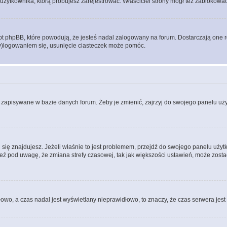
użytkownika, którą próbujesz zarejestrować. Właściciel strony mógł też zablokować 
 phpBB, które powodują, że jesteś nadal zalogowany na forum. Dostarczają one równ
wy)logowaniem się, usunięcie ciasteczek może pomóc.
 zapisywane w bazie danych forum. Żeby je zmienić, zajrzyj do swojego panelu użyt
rej się znajdujesz. Jeżeli właśnie to jest problemem, przejdź do swojego panelu uż
 pod uwagę, że zmiana strefy czasowej, tak jak większości ustawień, może zostać
dłowo, a czas nadal jest wyświetlany nieprawidłowo, to znaczy, że czas serwera jes