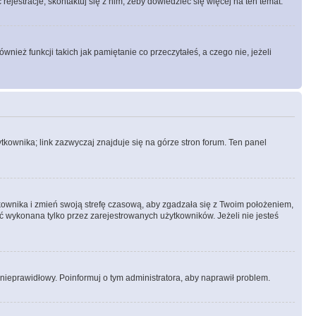
rejestracje, skontaktuj się z nim, żeby dowiedzieć się więcej na ten temat.
ież funkcji takich jak pamiętanie co przeczytałeś, a czego nie, jeżeli
kownika; link zazwyczaj znajduje się na górze stron forum. Ten panel
ytkownika i zmień swoją strefę czasową, aby zgadzała się z Twoim położeniem,
 wykonana tylko przez zarejestrowanych użytkowników. Jeżeli nie jesteś
t nieprawidłowy. Poinformuj o tym administratora, aby naprawił problem.