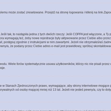
lemu może zostać zresetowane. Przejdź na stronę logowania i kliknij na link
Zapo
li tak, to nastąpiła jedna z tych dwóch rzeczy: Jeśli COPPA jest włączone, a Ty po
fora wymagają też, żeby nowe rejestracje były aktywowane przez Ciebie albo przez
mail, postępuj zgodnie z instrukcjami w nim zawartymi. Jeżeli nie otrzymałeś/aś ż
pewny/a, że podany przez Ciebie adres e-mail jest prawidłowy, spróbuj skontaktować
odu. Wiele forów systematycznie usuwa użytkowników, którzy nic nie pisali przez d
sje.
ce w Stanach Zjednoczonych prawo, wymagające, aby strony internetowe mogące pote
ywatnych od osoby mającej mniej niż 13 lat. Jeżeli nie jesteś pewny/a, czy to do