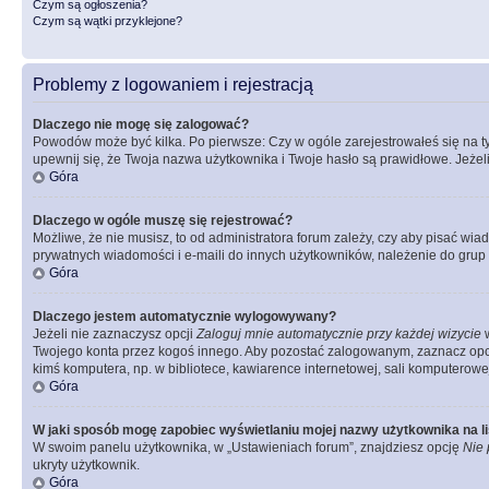
Czym są ogłoszenia?
Czym są wątki przyklejone?
Problemy z logowaniem i rejestracją
Dlaczego nie mogę się zalogować?
Powodów może być kilka. Po pierwsze: Czy w ogóle zarejestrowałeś się na tym 
upewnij się, że Twoja nazwa użytkownika i Twoje hasło są prawidłowe. Jeżeli
Góra
Dlaczego w ogóle muszę się rejestrować?
Możliwe, że nie musisz, to od administratora forum zależy, czy aby pisać wia
prywatnych wiadomości i e-maili do innych użytkowników, należenie do grup u
Góra
Dlaczego jestem automatycznie wylogowywany?
Jeżeli nie zaznaczysz opcji
Zaloguj mnie automatycznie przy każdej wizycie
w
Twojego konta przez kogoś innego. Aby pozostać zalogowanym, zaznacz opcję
kimś komputera, np. w bibliotece, kawiarence internetowej, sali komputerowej w 
Góra
W jaki sposób mogę zapobiec wyświetlaniu mojej nazwy użytkownika na l
W swoim panelu użytkownika, w „Ustawieniach forum”, znajdziesz opcję
Nie 
ukryty użytkownik.
Góra