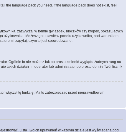
stall the language pack you need. If the language pack does not exist, feel
żytkownika, zazwyczaj w formie gwiazdek, bloczków czy kropek, pokazujących
ażdego użytkownika. Możesz go ustawić w panelu użytkownika, pod warunkiem,
tratorem i zapytaj, czym to jest spowodowane.
rator. Ogólnie to nie możesz tak po prostu zmienić wyglądu żadnych rang na
uje takich działań i moderator lub administrator po prostu obniży Twój licznik
ator włączył tę funkcję. Ma to zabezpieczać przed nieprawidłowym
rejestrować. Lista Twoich uprawnień w każdym dziale jest wyświetlana pod