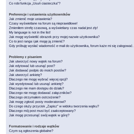
Co robi funkcja „Usuń ciasteczka”?
Preferencje i ustawienia użytkowników
Jak zmienić moje ustawienia?
Czasy wyświetlane na forum są nieprawidłowe!
Zmieniłem strefę czasową, a wyświetlany czas nadal jest zły!
My language is not in the list!
Jak mogę wyświetlić obrazek przy mojej nazwie użytkownika?
Co to jest ranga i jak mogę ją zmienić?
Gdy próbuję wysłać wiadomość e-mail do użytkownika, forum każe mi się zalogować
Problemy z pisaniem
Jak utworzyć nowy wątek na forum?
Jak edytować lub usunąć post?
Jak dodawać podpis do moich postów?
Jak utworzyć ankietę?
Dlaczego nie mogę wybrać więcej opcji?
Jak wyedytować lub usunąć ankietę?
Dlaczego nie mam dostępu do działu?
Dlaczego nie mogę dodawać załączników?
Dlaczego otrzymałem ostrzeżenie?
Jak mogę zgłosić posty moderatorowi?
Do czego służy przycisk „Zapisz” w widoku tworzenia wątku?
Dlaczego mój post musi być zaakceptowany?
Jak mogę przesunąć swój wątek w górę?
Formatowanie i rodzaje wątków
Czym są ogłoszenia globalne?