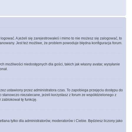
logować. A jeżeli się zarejestrowałeś i mimo to nie możesz się zalogować, to
 zbanowany. Jest też możliwe, że problem powoduje błędna konfiguracja forum.
ych możliwości niedostępnych dla gości, takich jak własny avatar, wysyłanie
onał.
rzez ustawiony przez administratora czas. To zapobiega przejęciu dostępu do
 stanowczo niezalecane, jeżeli korzystasz z forum ze współdzielonego z
r zablokował tę funkcję.
tlana tylko dla administratorów, moderatorów i Ciebie. Będziesz liczony jako