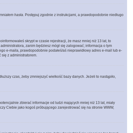
mniałem hasła
. Postępuj zgodnie z instrukcjami, a prawdopodobnie niedługo
informowałeś skrypt w czasie rejestracji, że masz mniej niż 13 lat, to
 administratora, zanim będziesz mógł się zalogować; informacja o tym
adnego e-maila, prawdopodobnie podałeś/aś nieprawidłowy adres e-mail lub e-
 się z administratorem.
łuższy czas, żeby zmniejszyć wielkość bazy danych. Jeżeli to nastąpiło,
ncjalnie zbierać informacje od ludzi mających mniej niż 13 lat, miały
tyczy Ciebie jako kogoś próbującego zarejestrować się na stronie WWW,