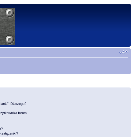
!
słania”. Dlaczego?
użytkownika forum!
m?
 załączniki?