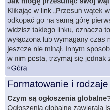
Jak mogę przesunąć swój wąt
Klikając w link „Przesuń wątek 
odkopać go na samą górę pierwsze
widzisz takiego linku, oznacza t
wyłączona lub wymagany czas m
jeszcze nie minął. Innym sposo
w nim posta, trzymaj się jednak 
Góra
Formatowanie i rodzaj
Czym są ogłoszenia globalne
Ogłoszenia globalne zawierają is