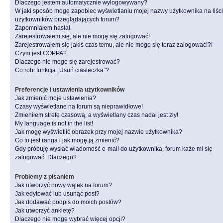
Dlaczego jestem automatycznie wylogowywany?
W jaki sposób mogę zapobiec wyświetlaniu mojej nazwy użytkownika na liśc
użytkowników przeglądających forum?
Zapomniałem hasła!
Zarejestrowałem się, ale nie mogę się zalogować!
Zarejestrowałem się jakiś czas temu, ale nie mogę się teraz zalogować!?!
Czym jest COPPA?
Dlaczego nie mogę się zarejestrować?
Co robi funkcja „Usuń ciasteczka”?
Preferencje i ustawienia użytkowników
Jak zmienić moje ustawienia?
Czasy wyświetlane na forum są nieprawidłowe!
Zmieniłem strefę czasową, a wyświetlany czas nadal jest zły!
My language is not in the list!
Jak mogę wyświetlić obrazek przy mojej nazwie użytkownika?
Co to jest ranga i jak mogę ją zmienić?
Gdy próbuję wysłać wiadomość e-mail do użytkownika, forum każe mi się
zalogować. Dlaczego?
Problemy z pisaniem
Jak utworzyć nowy wątek na forum?
Jak edytować lub usunąć post?
Jak dodawać podpis do moich postów?
Jak utworzyć ankietę?
Dlaczego nie mogę wybrać więcej opcji?