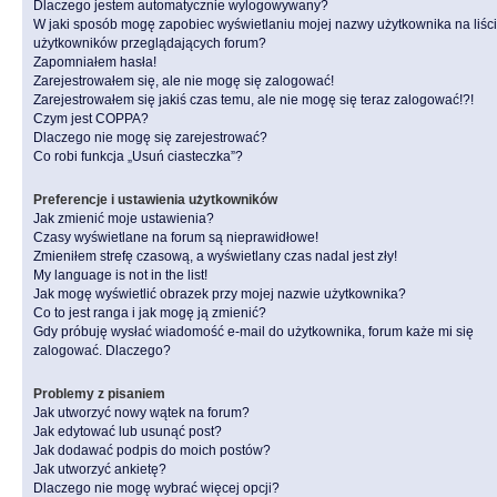
Dlaczego jestem automatycznie wylogowywany?
W jaki sposób mogę zapobiec wyświetlaniu mojej nazwy użytkownika na liśc
użytkowników przeglądających forum?
Zapomniałem hasła!
Zarejestrowałem się, ale nie mogę się zalogować!
Zarejestrowałem się jakiś czas temu, ale nie mogę się teraz zalogować!?!
Czym jest COPPA?
Dlaczego nie mogę się zarejestrować?
Co robi funkcja „Usuń ciasteczka”?
Preferencje i ustawienia użytkowników
Jak zmienić moje ustawienia?
Czasy wyświetlane na forum są nieprawidłowe!
Zmieniłem strefę czasową, a wyświetlany czas nadal jest zły!
My language is not in the list!
Jak mogę wyświetlić obrazek przy mojej nazwie użytkownika?
Co to jest ranga i jak mogę ją zmienić?
Gdy próbuję wysłać wiadomość e-mail do użytkownika, forum każe mi się
zalogować. Dlaczego?
Problemy z pisaniem
Jak utworzyć nowy wątek na forum?
Jak edytować lub usunąć post?
Jak dodawać podpis do moich postów?
Jak utworzyć ankietę?
Dlaczego nie mogę wybrać więcej opcji?