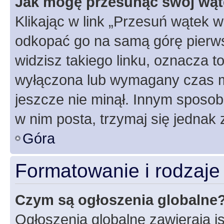
Jak mogę przesunąć swój wąt
Klikając w link „Przesuń wątek 
odkopać go na samą górę pierwsze
widzisz takiego linku, oznacza t
wyłączona lub wymagany czas m
jeszcze nie minął. Innym sposo
w nim posta, trzymaj się jednak 
Góra
Formatowanie i rodzaj
Czym są ogłoszenia globalne
Ogłoszenia globalne zawierają is