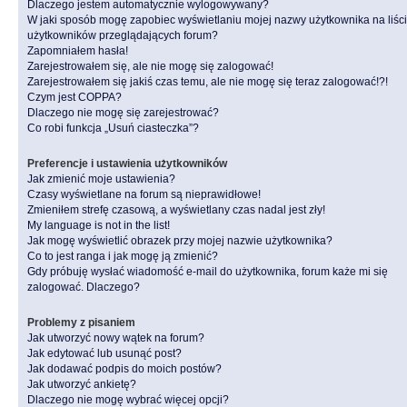
Dlaczego jestem automatycznie wylogowywany?
W jaki sposób mogę zapobiec wyświetlaniu mojej nazwy użytkownika na liśc
użytkowników przeglądających forum?
Zapomniałem hasła!
Zarejestrowałem się, ale nie mogę się zalogować!
Zarejestrowałem się jakiś czas temu, ale nie mogę się teraz zalogować!?!
Czym jest COPPA?
Dlaczego nie mogę się zarejestrować?
Co robi funkcja „Usuń ciasteczka”?
Preferencje i ustawienia użytkowników
Jak zmienić moje ustawienia?
Czasy wyświetlane na forum są nieprawidłowe!
Zmieniłem strefę czasową, a wyświetlany czas nadal jest zły!
My language is not in the list!
Jak mogę wyświetlić obrazek przy mojej nazwie użytkownika?
Co to jest ranga i jak mogę ją zmienić?
Gdy próbuję wysłać wiadomość e-mail do użytkownika, forum każe mi się
zalogować. Dlaczego?
Problemy z pisaniem
Jak utworzyć nowy wątek na forum?
Jak edytować lub usunąć post?
Jak dodawać podpis do moich postów?
Jak utworzyć ankietę?
Dlaczego nie mogę wybrać więcej opcji?