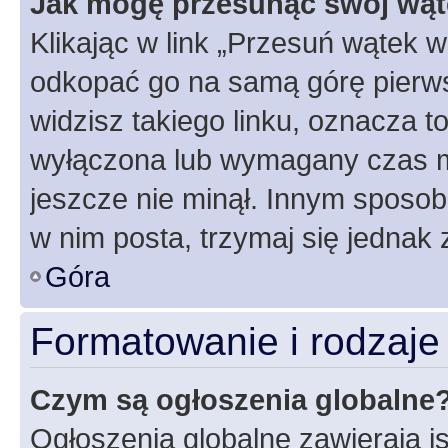
Jak mogę przesunąć swój wąt
Klikając w link „Przesuń wątek 
odkopać go na samą górę pierwsze
widzisz takiego linku, oznacza t
wyłączona lub wymagany czas m
jeszcze nie minął. Innym sposo
w nim posta, trzymaj się jednak 
Góra
Formatowanie i rodzaj
Czym są ogłoszenia globalne
Ogłoszenia globalne zawierają is