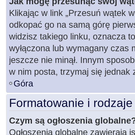
Jak mogę przesunąć swój wąt
Klikając w link „Przesuń wątek 
odkopać go na samą górę pierwsze
widzisz takiego linku, oznacza t
wyłączona lub wymagany czas m
jeszcze nie minął. Innym sposo
w nim posta, trzymaj się jednak 
Góra
Formatowanie i rodzaj
Czym są ogłoszenia globalne
Ogłoszenia globalne zawierają is