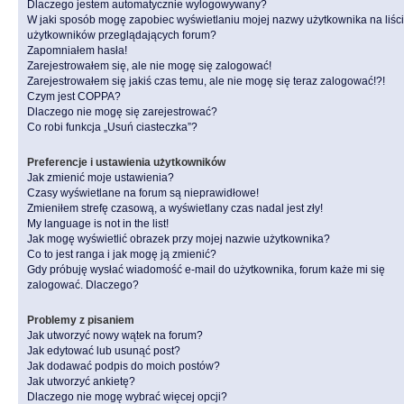
Dlaczego jestem automatycznie wylogowywany?
W jaki sposób mogę zapobiec wyświetlaniu mojej nazwy użytkownika na liśc
użytkowników przeglądających forum?
Zapomniałem hasła!
Zarejestrowałem się, ale nie mogę się zalogować!
Zarejestrowałem się jakiś czas temu, ale nie mogę się teraz zalogować!?!
Czym jest COPPA?
Dlaczego nie mogę się zarejestrować?
Co robi funkcja „Usuń ciasteczka”?
Preferencje i ustawienia użytkowników
Jak zmienić moje ustawienia?
Czasy wyświetlane na forum są nieprawidłowe!
Zmieniłem strefę czasową, a wyświetlany czas nadal jest zły!
My language is not in the list!
Jak mogę wyświetlić obrazek przy mojej nazwie użytkownika?
Co to jest ranga i jak mogę ją zmienić?
Gdy próbuję wysłać wiadomość e-mail do użytkownika, forum każe mi się
zalogować. Dlaczego?
Problemy z pisaniem
Jak utworzyć nowy wątek na forum?
Jak edytować lub usunąć post?
Jak dodawać podpis do moich postów?
Jak utworzyć ankietę?
Dlaczego nie mogę wybrać więcej opcji?