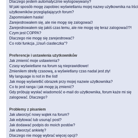
Dlaczego jestem automatycznie wylogowywany?
W jaki sposób mogę zapobiec wyświetlaniu mojej nazwy użytkownika na liśc
użytkowników przeglądających forum?
Zapomniałem hasła!
Zarejestrowałem się, ale nie mogę się zalogować!
Zarejestrowałem się jakiś czas temu, ale nie mogę się teraz zalogować!?!
Czym jest COPPA?
Dlaczego nie mogę się zarejestrować?
Co robi funkcja „Usuń ciasteczka”?
Preferencje i ustawienia użytkowników
Jak zmienić moje ustawienia?
Czasy wyświetlane na forum są nieprawidłowe!
Zmieniłem strefę czasową, a wyświetlany czas nadal jest zły!
My language is not in the list!
Jak mogę wyświetlić obrazek przy mojej nazwie użytkownika?
Co to jest ranga i jak mogę ją zmienić?
Gdy próbuję wysłać wiadomość e-mail do użytkownika, forum każe mi się
zalogować. Dlaczego?
Problemy z pisaniem
Jak utworzyć nowy wątek na forum?
Jak edytować lub usunąć post?
Jak dodawać podpis do moich postów?
Jak utworzyć ankietę?
Dlaczego nie mogę wybrać więcej opcji?