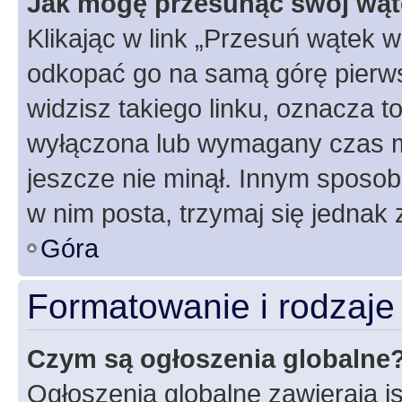
Jak mogę przesunąć swój wąt
Klikając w link „Przesuń wątek 
odkopać go na samą górę pierwsze
widzisz takiego linku, oznacza t
wyłączona lub wymagany czas m
jeszcze nie minął. Innym sposo
w nim posta, trzymaj się jednak 
Góra
Formatowanie i rodzaj
Czym są ogłoszenia globalne
Ogłoszenia globalne zawierają is