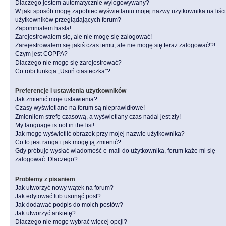
Dlaczego jestem automatycznie wylogowywany?
W jaki sposób mogę zapobiec wyświetlaniu mojej nazwy użytkownika na liśc
użytkowników przeglądających forum?
Zapomniałem hasła!
Zarejestrowałem się, ale nie mogę się zalogować!
Zarejestrowałem się jakiś czas temu, ale nie mogę się teraz zalogować!?!
Czym jest COPPA?
Dlaczego nie mogę się zarejestrować?
Co robi funkcja „Usuń ciasteczka”?
Preferencje i ustawienia użytkowników
Jak zmienić moje ustawienia?
Czasy wyświetlane na forum są nieprawidłowe!
Zmieniłem strefę czasową, a wyświetlany czas nadal jest zły!
My language is not in the list!
Jak mogę wyświetlić obrazek przy mojej nazwie użytkownika?
Co to jest ranga i jak mogę ją zmienić?
Gdy próbuję wysłać wiadomość e-mail do użytkownika, forum każe mi się
zalogować. Dlaczego?
Problemy z pisaniem
Jak utworzyć nowy wątek na forum?
Jak edytować lub usunąć post?
Jak dodawać podpis do moich postów?
Jak utworzyć ankietę?
Dlaczego nie mogę wybrać więcej opcji?