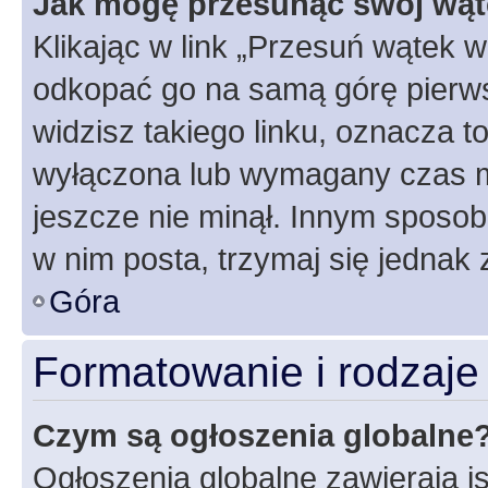
Jak mogę przesunąć swój wąt
Klikając w link „Przesuń wątek 
odkopać go na samą górę pierwsze
widzisz takiego linku, oznacza t
wyłączona lub wymagany czas m
jeszcze nie minął. Innym sposo
w nim posta, trzymaj się jednak 
Góra
Formatowanie i rodzaj
Czym są ogłoszenia globalne
Ogłoszenia globalne zawierają is