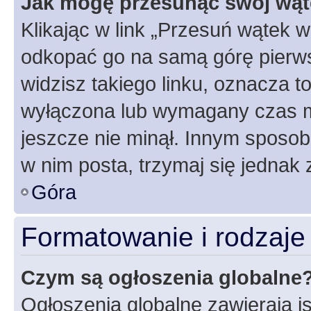
Jak mogę przesunąć swój wąt
Klikając w link „Przesuń wątek 
odkopać go na samą górę pierwsze
widzisz takiego linku, oznacza t
wyłączona lub wymagany czas m
jeszcze nie minął. Innym sposo
w nim posta, trzymaj się jednak 
Góra
Formatowanie i rodzaj
Czym są ogłoszenia globalne
Ogłoszenia globalne zawierają is