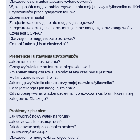
Dlaczego jestem automatycznie wylogowywany?
W jaki sposób mogę zapobiec wyświetlaniu mojej nazwy użytkownika na liśc
użytkowników przeglądających forum?
Zapomniałem hasła!
Zarejestrowałem się, ale nie mogę się zalogować!
Zarejestrowałem się jakiś czas temu, ale nie mogę się teraz zalogować!?!
Czym jest COPPA?
Dlaczego nie mogę się zarejestrować?
Co robi funkcja „Usuń ciasteczka”?
Preferencje i ustawienia użytkowników
Jak zmienić moje ustawienia?
Czasy wyświetlane na forum są nieprawidłowe!
Zmieniłem strefę czasową, a wyświetlany czas nadal jest zły!
My language is not in the list!
Jak mogę wyświetlić obrazek przy mojej nazwie użytkownika?
Co to jest ranga i jak mogę ją zmienić?
Gdy próbuję wysłać wiadomość e-mail do użytkownika, forum każe mi się
zalogować. Dlaczego?
Problemy z pisaniem
Jak utworzyć nowy wątek na forum?
Jak edytować lub usunąć post?
Jak dodawać podpis do moich postów?
Jak utworzyć ankietę?
Dlaczego nie mogę wybrać więcej opcji?