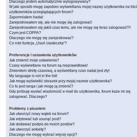
Dlaczego jestem automatycznie wylogowywany?
W jaki sposób mogę zapobiec wyświetlaniu mojej nazwy użytkownika na liśc
użytkowników przeglądających forum?
Zapomniałem hasła!
Zarejestrowałem się, ale nie mogę się zalogować!
Zarejestrowałem się jakiś czas temu, ale nie mogę się teraz zalogować!?!
Czym jest COPPA?
Dlaczego nie mogę się zarejestrować?
Co robi funkcja „Usuń ciasteczka”?
Preferencje i ustawienia użytkowników
Jak zmienić moje ustawienia?
Czasy wyświetlane na forum są nieprawidłowe!
Zmieniłem strefę czasową, a wyświetlany czas nadal jest zły!
My language is not in the list!
Jak mogę wyświetlić obrazek przy mojej nazwie użytkownika?
Co to jest ranga i jak mogę ją zmienić?
Gdy próbuję wysłać wiadomość e-mail do użytkownika, forum każe mi się
zalogować. Dlaczego?
Problemy z pisaniem
Jak utworzyć nowy wątek na forum?
Jak edytować lub usunąć post?
Jak dodawać podpis do moich postów?
Jak utworzyć ankietę?
Dlaczego nie mogę wybrać więcej opcji?