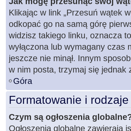
Jak mogę przesunąć swój wąt
Klikając w link „Przesuń wątek 
odkopać go na samą górę pierwsze
widzisz takiego linku, oznacza t
wyłączona lub wymagany czas m
jeszcze nie minął. Innym sposo
w nim posta, trzymaj się jednak 
Góra
Formatowanie i rodzaj
Czym są ogłoszenia globalne
Ogłoszenia globalne zawierają is