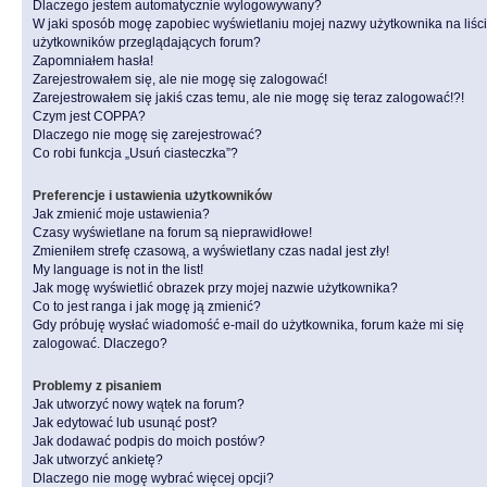
Dlaczego jestem automatycznie wylogowywany?
W jaki sposób mogę zapobiec wyświetlaniu mojej nazwy użytkownika na liśc
użytkowników przeglądających forum?
Zapomniałem hasła!
Zarejestrowałem się, ale nie mogę się zalogować!
Zarejestrowałem się jakiś czas temu, ale nie mogę się teraz zalogować!?!
Czym jest COPPA?
Dlaczego nie mogę się zarejestrować?
Co robi funkcja „Usuń ciasteczka”?
Preferencje i ustawienia użytkowników
Jak zmienić moje ustawienia?
Czasy wyświetlane na forum są nieprawidłowe!
Zmieniłem strefę czasową, a wyświetlany czas nadal jest zły!
My language is not in the list!
Jak mogę wyświetlić obrazek przy mojej nazwie użytkownika?
Co to jest ranga i jak mogę ją zmienić?
Gdy próbuję wysłać wiadomość e-mail do użytkownika, forum każe mi się
zalogować. Dlaczego?
Problemy z pisaniem
Jak utworzyć nowy wątek na forum?
Jak edytować lub usunąć post?
Jak dodawać podpis do moich postów?
Jak utworzyć ankietę?
Dlaczego nie mogę wybrać więcej opcji?