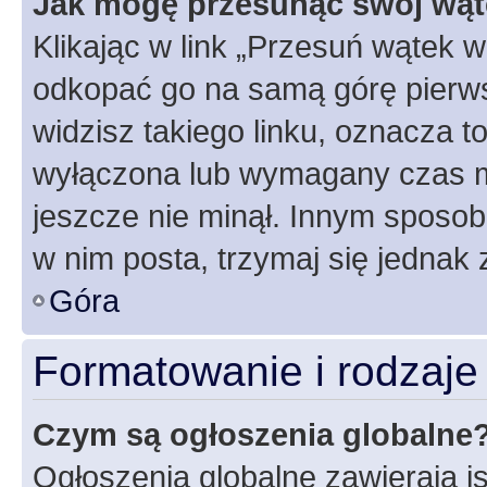
Jak mogę przesunąć swój wąt
Klikając w link „Przesuń wątek 
odkopać go na samą górę pierwsze
widzisz takiego linku, oznacza t
wyłączona lub wymagany czas m
jeszcze nie minął. Innym sposo
w nim posta, trzymaj się jednak 
Góra
Formatowanie i rodzaj
Czym są ogłoszenia globalne
Ogłoszenia globalne zawierają is