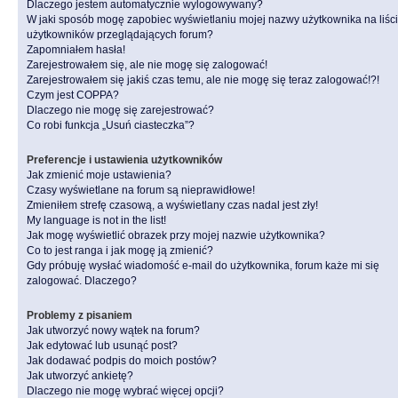
Dlaczego jestem automatycznie wylogowywany?
W jaki sposób mogę zapobiec wyświetlaniu mojej nazwy użytkownika na liśc
użytkowników przeglądających forum?
Zapomniałem hasła!
Zarejestrowałem się, ale nie mogę się zalogować!
Zarejestrowałem się jakiś czas temu, ale nie mogę się teraz zalogować!?!
Czym jest COPPA?
Dlaczego nie mogę się zarejestrować?
Co robi funkcja „Usuń ciasteczka”?
Preferencje i ustawienia użytkowników
Jak zmienić moje ustawienia?
Czasy wyświetlane na forum są nieprawidłowe!
Zmieniłem strefę czasową, a wyświetlany czas nadal jest zły!
My language is not in the list!
Jak mogę wyświetlić obrazek przy mojej nazwie użytkownika?
Co to jest ranga i jak mogę ją zmienić?
Gdy próbuję wysłać wiadomość e-mail do użytkownika, forum każe mi się
zalogować. Dlaczego?
Problemy z pisaniem
Jak utworzyć nowy wątek na forum?
Jak edytować lub usunąć post?
Jak dodawać podpis do moich postów?
Jak utworzyć ankietę?
Dlaczego nie mogę wybrać więcej opcji?