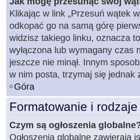
Jak mogę przesunąć swój wąt
Klikając w link „Przesuń wątek 
odkopać go na samą górę pierwsze
widzisz takiego linku, oznacza t
wyłączona lub wymagany czas m
jeszcze nie minął. Innym sposo
w nim posta, trzymaj się jednak 
Góra
Formatowanie i rodzaj
Czym są ogłoszenia globalne
Ogłoszenia globalne zawierają is