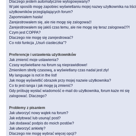
Dlaczego jestem automatycznie wylogowywany?
W jaki sposób mogę zapobiec wyświetlaniu mojej nazwy użytkownika na liśc
użytkowników przeglądających forum?
Zapomniałem hasła!
Zarejestrowałem się, ale nie mogę się zalogować!
Zarejestrowałem się jakiś czas temu, ale nie mogę się teraz zalogować!?!
Czym jest COPPA?
Dlaczego nie mogę się zarejestrować?
Co robi funkcja „Usuń ciasteczka”?
Preferencje i ustawienia użytkowników
Jak zmienić moje ustawienia?
Czasy wyświetlane na forum są nieprawidłowe!
Zmieniłem strefę czasową, a wyświetlany czas nadal jest zły!
My language is not in the list!
Jak mogę wyświetlić obrazek przy mojej nazwie użytkownika?
Co to jest ranga i jak mogę ją zmienić?
Gdy próbuję wysłać wiadomość e-mail do użytkownika, forum każe mi się
zalogować. Dlaczego?
Problemy z pisaniem
Jak utworzyć nowy wątek na forum?
Jak edytować lub usunąć post?
Jak dodawać podpis do moich postów?
Jak utworzyć ankietę?
Dlaczego nie mogę wybrać więcej opcji?