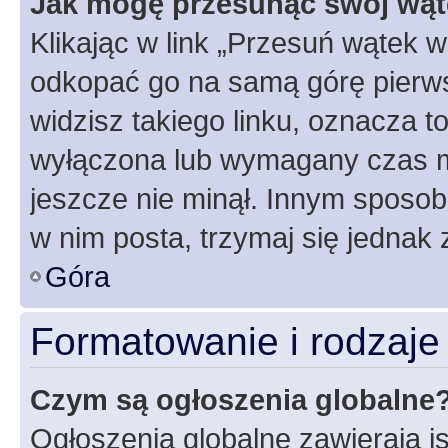
Jak mogę przesunąć swój wąt
Klikając w link „Przesuń wątek 
odkopać go na samą górę pierwsze
widzisz takiego linku, oznacza t
wyłączona lub wymagany czas m
jeszcze nie minął. Innym sposo
w nim posta, trzymaj się jednak 
Góra
Formatowanie i rodzaj
Czym są ogłoszenia globalne
Ogłoszenia globalne zawierają is