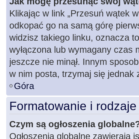
Jak mogę przesunąć swój wąt
Klikając w link „Przesuń wątek 
odkopać go na samą górę pierwsze
widzisz takiego linku, oznacza t
wyłączona lub wymagany czas m
jeszcze nie minął. Innym sposo
w nim posta, trzymaj się jednak 
Góra
Formatowanie i rodzaj
Czym są ogłoszenia globalne
Ogłoszenia globalne zawierają is