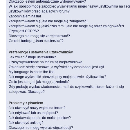
Dlaczego jestem automatycznie wylogowywany?
W jaki sposób mogę zapobiec wyświetlaniu mojej nazwy użytkownika na liśc
użytkowników przeglądających forum?
Zapomniałem hasła!
Zarejestrowałem się, ale nie mogę się zalogować!
Zarejestrowałem się jakiś czas temu, ale nie mogę się teraz zalogować!?!
Czym jest COPPA?
Dlaczego nie mogę się zarejestrować?
Co robi funkcja „Usuń ciasteczka”?
Preferencje i ustawienia użytkowników
Jak zmienić moje ustawienia?
Czasy wyświetlane na forum są nieprawidłowe!
Zmieniłem strefę czasową, a wyświetlany czas nadal jest zły!
My language is not in the list!
Jak mogę wyświetlić obrazek przy mojej nazwie użytkownika?
Co to jest ranga i jak mogę ją zmienić?
Gdy próbuję wysłać wiadomość e-mail do użytkownika, forum każe mi się
zalogować. Dlaczego?
Problemy z pisaniem
Jak utworzyć nowy wątek na forum?
Jak edytować lub usunąć post?
Jak dodawać podpis do moich postów?
Jak utworzyć ankietę?
Dlaczego nie mogę wybrać więcej opcji?