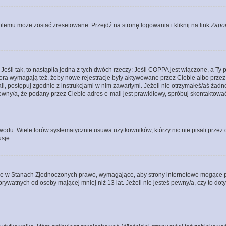
lemu może zostać zresetowane. Przejdź na stronę logowania i kliknij na link
Zapo
li tak, to nastąpiła jedna z tych dwóch rzeczy: Jeśli COPPA jest włączone, a Ty po
fora wymagają też, żeby nowe rejestracje były aktywowane przez Ciebie albo przez
mail, postępuj zgodnie z instrukcjami w nim zawartymi. Jeżeli nie otrzymałeś/aś ż
pewny/a, że podany przez Ciebie adres e-mail jest prawidłowy, spróbuj skontaktować
odu. Wiele forów systematycznie usuwa użytkowników, którzy nic nie pisali przez d
sje.
ce w Stanach Zjednoczonych prawo, wymagające, aby strony internetowe mogące pote
ywatnych od osoby mającej mniej niż 13 lat. Jeżeli nie jesteś pewny/a, czy to do