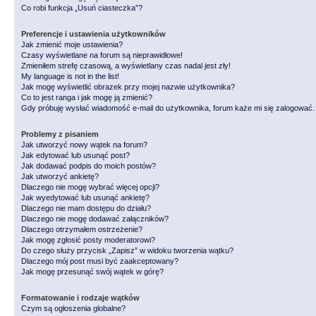
Co robi funkcja „Usuń ciasteczka”?
Preferencje i ustawienia użytkowników
Jak zmienić moje ustawienia?
Czasy wyświetlane na forum są nieprawidłowe!
Zmieniłem strefę czasową, a wyświetlany czas nadal jest zły!
My language is not in the list!
Jak mogę wyświetlić obrazek przy mojej nazwie użytkownika?
Co to jest ranga i jak mogę ją zmienić?
Gdy próbuję wysłać wiadomość e-mail do użytkownika, forum każe mi się zalogować
Problemy z pisaniem
Jak utworzyć nowy wątek na forum?
Jak edytować lub usunąć post?
Jak dodawać podpis do moich postów?
Jak utworzyć ankietę?
Dlaczego nie mogę wybrać więcej opcji?
Jak wyedytować lub usunąć ankietę?
Dlaczego nie mam dostępu do działu?
Dlaczego nie mogę dodawać załączników?
Dlaczego otrzymałem ostrzeżenie?
Jak mogę zgłosić posty moderatorowi?
Do czego służy przycisk „Zapisz” w widoku tworzenia wątku?
Dlaczego mój post musi być zaakceptowany?
Jak mogę przesunąć swój wątek w górę?
Formatowanie i rodzaje wątków
Czym są ogłoszenia globalne?