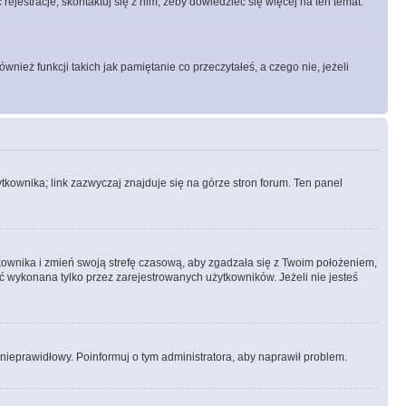
rejestracje, skontaktuj się z nim, żeby dowiedzieć się więcej na ten temat.
ież funkcji takich jak pamiętanie co przeczytałeś, a czego nie, jeżeli
kownika; link zazwyczaj znajduje się na górze stron forum. Ten panel
ytkownika i zmień swoją strefę czasową, aby zgadzała się z Twoim położeniem,
 wykonana tylko przez zarejestrowanych użytkowników. Jeżeli nie jesteś
t nieprawidłowy. Poinformuj o tym administratora, aby naprawił problem.