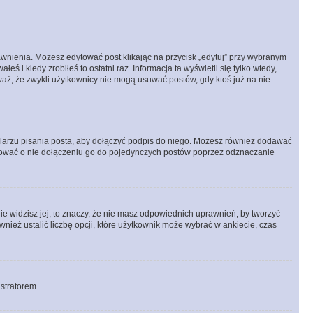
prawnienia. Możesz edytować post klikając na przycisk „edytuj” przy wybranym
ś i kiedy zrobiłeś to ostatni raz. Informacja ta wyświetli się tylko wtedy,
uważ, że zwykli użytkownicy nie mogą usuwać postów, gdy ktoś już na nie
larzu pisania posta, aby dołączyć podpis do niego. Możesz również dodawać
dować o nie dołączeniu go do pojedynczych postów poprzez odznaczanie
nie widzisz jej, to znaczy, że nie masz odpowiednich uprawnień, by tworzyć
wnież ustalić liczbę opcji, które użytkownik może wybrać w ankiecie, czas
istratorem.