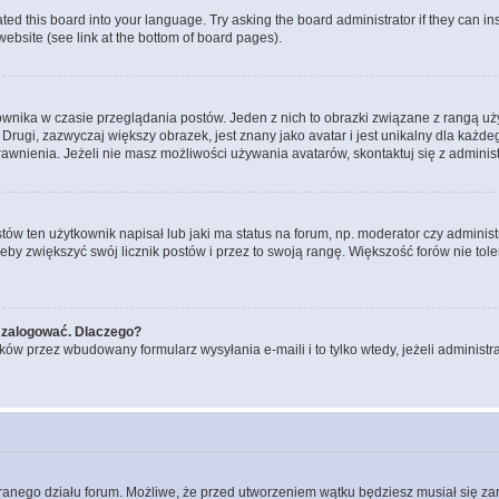
ted this board into your language. Try asking the board administrator if they can in
website (see link at the bottom of board pages).
ownika w czasie przeglądania postów. Jeden z nich to obrazki związane z rangą u
m. Drugi, zazwyczaj większy obrazek, jest znany jako avatar i jest unikalny dla k
rawnienia. Jeżeli nie masz możliwości używania avatarów, skontaktuj się z adminis
w ten użytkownik napisał lub jaki ma status na forum, np. moderator czy administ
żeby zwiększyć swój licznik postów i przez to swoją rangę. Większość forów nie toler
 zalogować. Dlaczego?
w przez wbudowany formularz wysyłania e-maili i to tylko wtedy, jeżeli administr
branego działu forum. Możliwe, że przed utworzeniem wątku będziesz musiał się za