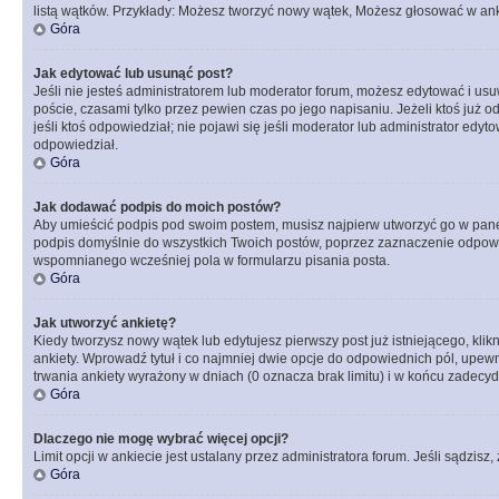
listą wątków. Przykłady: Możesz tworzyć nowy wątek, Możesz głosować w anki
Góra
Jak edytować lub usunąć post?
Jeśli nie jesteś administratorem lub moderator forum, możesz edytować i usuw
poście, czasami tylko przez pewien czas po jego napisaniu. Jeżeli ktoś już odp
jeśli ktoś odpowiedział; nie pojawi się jeśli moderator lub administrator ed
odpowiedział.
Góra
Jak dodawać podpis do moich postów?
Aby umieścić podpis pod swoim postem, musisz najpierw utworzyć go w pane
podpis domyślnie do wszystkich Twoich postów, poprzez zaznaczenie odpowi
wspomnianego wcześniej pola w formularzu pisania posta.
Góra
Jak utworzyć ankietę?
Kiedy tworzysz nowy wątek lub edytujesz pierwszy post już istniejącego, klik
ankiety. Wprowadź tytuł i co najmniej dwie opcje do odpowiednich pól, upewni
trwania ankiety wyrażony w dniach (0 oznacza brak limitu) i w końcu zadec
Góra
Dlaczego nie mogę wybrać więcej opcji?
Limit opcji w ankiecie jest ustalany przez administratora forum. Jeśli sądzisz,
Góra