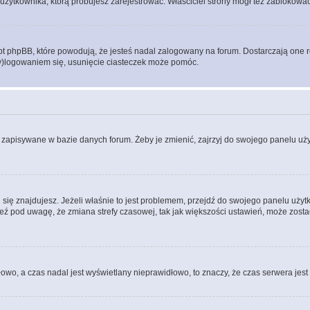
użytkownika, którą próbujesz zarejestrować. Właściciel strony mógł też zablokować 
 phpBB, które powodują, że jesteś nadal zalogowany na forum. Dostarczają one równ
wy)logowaniem się, usunięcie ciasteczek może pomóc.
 zapisywane w bazie danych forum. Żeby je zmienić, zajrzyj do swojego panelu użyt
rej się znajdujesz. Jeżeli właśnie to jest problemem, przejdź do swojego panelu uż
 pod uwagę, że zmiana strefy czasowej, tak jak większości ustawień, może zostać
dłowo, a czas nadal jest wyświetlany nieprawidłowo, to znaczy, że czas serwera jes