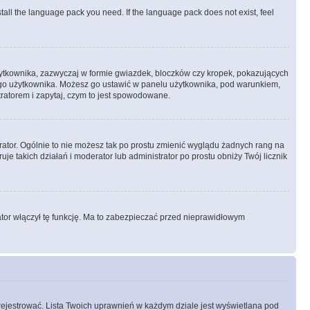
stall the language pack you need. If the language pack does not exist, feel
żytkownika, zazwyczaj w formie gwiazdek, bloczków czy kropek, pokazujących
ażdego użytkownika. Możesz go ustawić w panelu użytkownika, pod warunkiem,
tratorem i zapytaj, czym to jest spowodowane.
rator. Ogólnie to nie możesz tak po prostu zmienić wyglądu żadnych rang na
uje takich działań i moderator lub administrator po prostu obniży Twój licznik
ator włączył tę funkcję. Ma to zabezpieczać przed nieprawidłowym
rejestrować. Lista Twoich uprawnień w każdym dziale jest wyświetlana pod