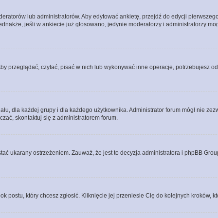
eratorów lub administratorów. Aby edytować ankietę, przejdź do edycji pierwszego 
Jednakże, jeśli w ankiecie już głosowano, jedynie moderatorzy i administratorzy m
Aby przeglądać, czytać, pisać w nich lub wykonywać inne operacje, potrzebujesz 
, dla każdej grupy i dla każdego użytkownika. Administrator forum mógł nie zezwo
zać, skontaktuj się z administratorem forum.
tać ukarany ostrzeżeniem. Zauważ, że jest to decyzja administratora i phpBB Grou
ok postu, który chcesz zgłosić. Kliknięcie jej przeniesie Cię do kolejnych kroków,