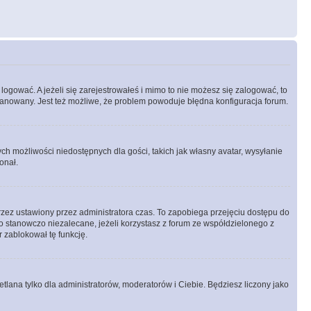
logować. A jeżeli się zarejestrowałeś i mimo to nie możesz się zalogować, to
 zbanowany. Jest też możliwe, że problem powoduje błędna konfiguracja forum.
ych możliwości niedostępnych dla gości, takich jak własny avatar, wysyłanie
onał.
rzez ustawiony przez administratora czas. To zapobiega przejęciu dostępu do
 stanowczo niezalecane, jeżeli korzystasz z forum ze współdzielonego z
r zablokował tę funkcję.
tlana tylko dla administratorów, moderatorów i Ciebie. Będziesz liczony jako