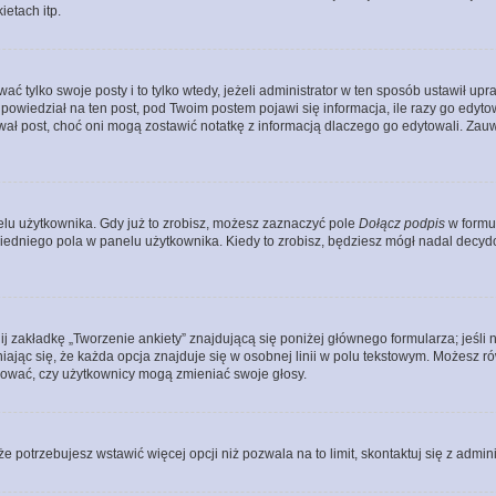
etach itp.
ać tylko swoje posty i to tylko wtedy, jeżeli administrator w ten sposób ustawił u
owiedział na ten post, pod Twoim postem pojawi się informacja, ile razy go edytowałe
ytował post, choć oni mogą zostawić notatkę z informacją dlaczego go edytowali. Za
lu użytkownika. Gdy już to zrobisz, możesz zaznaczyć pole
Dołącz podpis
w formu
edniego pola w panelu użytkownika. Kiedy to zrobisz, będziesz mógł nadal decy
nij zakładkę „Tworzenie ankiety” znajdującą się poniżej głównego formularza; jeśli 
ając się, że każda opcja znajduje się w osobnej linii w polu tekstowym. Możesz ró
ydować, czy użytkownicy mogą zmieniać swoje głosy.
 że potrzebujesz wstawić więcej opcji niż pozwala na to limit, skontaktuj się z admin