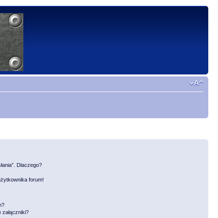
!
słania”. Dlaczego?
użytkownika forum!
m?
 załączniki?