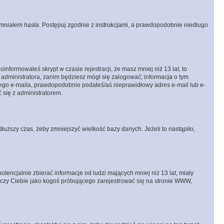
mniałem hasła
. Postępuj zgodnie z instrukcjami, a prawdopodobnie niedługo
informowałeś skrypt w czasie rejestracji, że masz mniej niż 13 lat, to
 administratora, zanim będziesz mógł się zalogować; informacja o tym
adnego e-maila, prawdopodobnie podałeś/aś nieprawidłowy adres e-mail lub e-
 się z administratorem.
łuższy czas, żeby zmniejszyć wielkość bazy danych. Jeżeli to nastąpiło,
ncjalnie zbierać informacje od ludzi mających mniej niż 13 lat, miały
tyczy Ciebie jako kogoś próbującego zarejestrować się na stronie WWW,