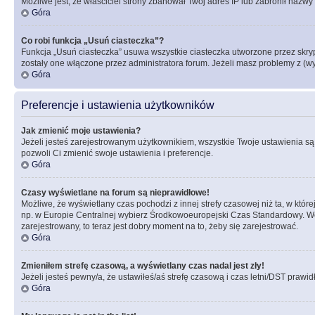
Możliwe jest, że właściciel strony zbanował Twój adres IP lub zabronił nazwy 
Góra
Co robi funkcja „Usuń ciasteczka”?
Funkcja „Usuń ciasteczka” usuwa wszystkie ciasteczka utworzone przez skrypt
zostały one włączone przez administratora forum. Jeżeli masz problemy z (
Góra
Preferencje i ustawienia użytkowników
Jak zmienić moje ustawienia?
Jeżeli jesteś zarejestrowanym użytkownikiem, wszystkie Twoje ustawienia są
pozwoli Ci zmienić swoje ustawienia i preferencje.
Góra
Czasy wyświetlane na forum są nieprawidłowe!
Możliwe, że wyświetlany czas pochodzi z innej strefy czasowej niż ta, w któ
np. w Europie Centralnej wybierz Środkowoeuropejski Czas Standardowy. Weź
zarejestrowany, to teraz jest dobry moment na to, żeby się zarejestrować.
Góra
Zmieniłem strefę czasową, a wyświetlany czas nadal jest zły!
Jeżeli jesteś pewny/a, że ustawiłeś/aś strefę czasową i czas letni/DST prawi
Góra