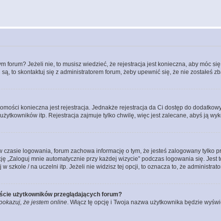
forum? Jeżeli nie, to musisz wiedzieć, że rejestracja jest konieczna, aby móc się 
 są, to skontaktuj się z administratorem forum, żeby upewnić się, że nie zostałeś
domości konieczna jest rejestracja. Jednakże rejestracja da Ci dostęp do dodatkow
żytkowników itp. Rejestracja zajmuje tylko chwilę, więc jest zalecane, abyś ją wyk
 czasie logowania, forum zachowa informację o tym, że jesteś zalogowany tylko p
 „Zaloguj mnie automatycznie przy każdej wizycie” podczas logowania się. Jest to
szkole / na uczelni itp. Jeżeli nie widzisz tej opcji, to oznacza to, że administrato
iście użytkowników przeglądających forum?
pokazuj, że jestem online
. Włącz tę opcję i Twoja nazwa użytkownika będzie wyświe