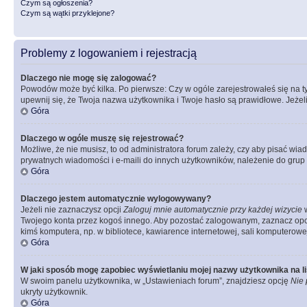
Czym są ogłoszenia?
Czym są wątki przyklejone?
Problemy z logowaniem i rejestracją
Dlaczego nie mogę się zalogować?
Powodów może być kilka. Po pierwsze: Czy w ogóle zarejestrowałeś się na tym 
upewnij się, że Twoja nazwa użytkownika i Twoje hasło są prawidłowe. Jeżeli
Góra
Dlaczego w ogóle muszę się rejestrować?
Możliwe, że nie musisz, to od administratora forum zależy, czy aby pisać wia
prywatnych wiadomości i e-maili do innych użytkowników, należenie do grup u
Góra
Dlaczego jestem automatycznie wylogowywany?
Jeżeli nie zaznaczysz opcji
Zaloguj mnie automatycznie przy każdej wizycie
w
Twojego konta przez kogoś innego. Aby pozostać zalogowanym, zaznacz opcję
kimś komputera, np. w bibliotece, kawiarence internetowej, sali komputerowej w 
Góra
W jaki sposób mogę zapobiec wyświetlaniu mojej nazwy użytkownika na l
W swoim panelu użytkownika, w „Ustawieniach forum”, znajdziesz opcję
Nie 
ukryty użytkownik.
Góra