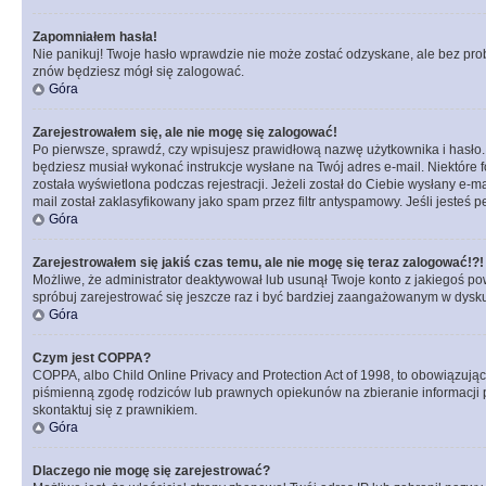
Zapomniałem hasła!
Nie panikuj! Twoje hasło wprawdzie nie może zostać odzyskane, ale bez prob
znów będziesz mógł się zalogować.
Góra
Zarejestrowałem się, ale nie mogę się zalogować!
Po pierwsze, sprawdź, czy wpisujesz prawidłową nazwę użytkownika i hasło. Jeś
będziesz musiał wykonać instrukcje wysłane na Twój adres e-mail. Niektóre 
została wyświetlona podczas rejestracji. Jeżeli został do Ciebie wysłany e-
mail został zaklasyfikowany jako spam przez filtr antyspamowy. Jeśli jesteś 
Góra
Zarejestrowałem się jakiś czas temu, ale nie mogę się teraz zalogować!?!
Możliwe, że administrator deaktywował lub usunął Twoje konto z jakiegoś pow
spróbuj zarejestrować się jeszcze raz i być bardziej zaangażowanym w dysku
Góra
Czym jest COPPA?
COPPA, albo Child Online Privacy and Protection Act of 1998, to obowiązują
piśmienną zgodę rodziców lub prawnych opiekunów na zbieranie informacji pr
skontaktuj się z prawnikiem.
Góra
Dlaczego nie mogę się zarejestrować?