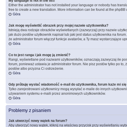
My language is not in the list!
Either the administrator has not installed your language or nobody has transla
free to create a new translation. More information can be found at the phpBB 
Góra
Jak mogę wyświetlić obrazek przy mojej nazwie użytkownika?
Istnieją dwa rodzaje obrazków wyświetlanych (zazwyczaj) przy nazwie użytk
jak dużo postów użytkownik napisał lub jaki jest status użytkownika na foru
że administrator forum włączył funkcje avatarów, a Ty masz wystarczające up
Góra
Co to jest ranga i jak mogę ją zmienić?
Rangi, wyświetlane pod nazwami użytkowników, oznaczają zazwyczaj ile postó
forum, ponieważ ustawia je administrator forum. Nie pisz postów tylko po to, 
postów albo przyzna Ci ostrzeżenie.
Góra
Gdy próbuję wysłać wiadomość e-mail do użytkownika, forum każe mi się
Tylko zarejestrowani użytkownicy mogą wysyłać e-maile do innych użytkownikó
używaniem systemu e-maili przez anonimowych użytkowników.
Góra
Problemy z pisaniem
Jak utworzyć nowy wątek na forum?
Aby utworzyć nowy wątek, kliknij na właściwy przycisk przy wyświetlaniu wy