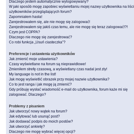
Dlaczego jestem automatycznie wylogowywany?
W jaki sposób mogę zapobiec wyświetlaniu mojej nazwy użytkownika na liśc
użytkowników przeglądających forum?
Zapomniałem hasła!
Zarejestrowałem się, ale nie mogę się zalogować!
Zarejestrowałem się jakiś czas temu, ale nie mogę się teraz zalogować!?!
Czym jest COPPA?
Dlaczego nie mogę się zarejestrować?
Co robi funkcja „Usuń ciasteczka”?
Preferencje i ustawienia użytkowników
Jak zmienić moje ustawienia?
Czasy wyświetlane na forum są nieprawidłowe!
Zmieniłem strefę czasową, a wyświetlany czas nadal jest zły!
My language is not in the list!
Jak mogę wyświetlić obrazek przy mojej nazwie użytkownika?
Co to jest ranga i jak mogę ją zmienić?
Gdy próbuję wysłać wiadomość e-mail do użytkownika, forum każe mi się
zalogować. Dlaczego?
Problemy z pisaniem
Jak utworzyć nowy wątek na forum?
Jak edytować lub usunąć post?
Jak dodawać podpis do moich postów?
Jak utworzyć ankietę?
Dlaczego nie mogę wybrać więcej opcji?