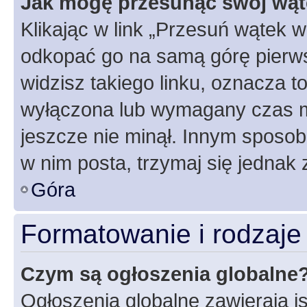
Jak mogę przesunąć swój wąt
Klikając w link „Przesuń wątek 
odkopać go na samą górę pierwsze
widzisz takiego linku, oznacza t
wyłączona lub wymagany czas m
jeszcze nie minął. Innym sposo
w nim posta, trzymaj się jednak 
Góra
Formatowanie i rodzaj
Czym są ogłoszenia globalne
Ogłoszenia globalne zawierają is