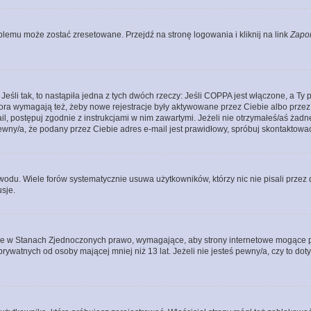
lemu może zostać zresetowane. Przejdź na stronę logowania i kliknij na link
Zapo
li tak, to nastąpiła jedna z tych dwóch rzeczy: Jeśli COPPA jest włączone, a Ty po
fora wymagają też, żeby nowe rejestracje były aktywowane przez Ciebie albo przez
mail, postępuj zgodnie z instrukcjami w nim zawartymi. Jeżeli nie otrzymałeś/aś ż
pewny/a, że podany przez Ciebie adres e-mail jest prawidłowy, spróbuj skontaktować
odu. Wiele forów systematycznie usuwa użytkowników, którzy nic nie pisali przez d
sje.
ce w Stanach Zjednoczonych prawo, wymagające, aby strony internetowe mogące pote
ywatnych od osoby mającej mniej niż 13 lat. Jeżeli nie jesteś pewny/a, czy to do