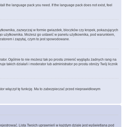
stall the language pack you need. If the language pack does not exist, feel
żytkownika, zazwyczaj w formie gwiazdek, bloczków czy kropek, pokazujących
ażdego użytkownika. Możesz go ustawić w panelu użytkownika, pod warunkiem,
tratorem i zapytaj, czym to jest spowodowane.
rator. Ogólnie to nie możesz tak po prostu zmienić wyglądu żadnych rang na
uje takich działań i moderator lub administrator po prostu obniży Twój licznik
ator włączył tę funkcję. Ma to zabezpieczać przed nieprawidłowym
rejestrować. Lista Twoich uprawnień w każdym dziale jest wyświetlana pod