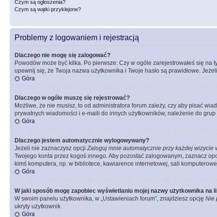
Czym są ogłoszenia?
Czym są wątki przyklejone?
Problemy z logowaniem i rejestracją
Dlaczego nie mogę się zalogować?
Powodów może być kilka. Po pierwsze: Czy w ogóle zarejestrowałeś się na tym 
upewnij się, że Twoja nazwa użytkownika i Twoje hasło są prawidłowe. Jeżeli
Góra
Dlaczego w ogóle muszę się rejestrować?
Możliwe, że nie musisz, to od administratora forum zależy, czy aby pisać wia
prywatnych wiadomości i e-maili do innych użytkowników, należenie do grup u
Góra
Dlaczego jestem automatycznie wylogowywany?
Jeżeli nie zaznaczysz opcji
Zaloguj mnie automatycznie przy każdej wizycie
w
Twojego konta przez kogoś innego. Aby pozostać zalogowanym, zaznacz opcję
kimś komputera, np. w bibliotece, kawiarence internetowej, sali komputerowej w 
Góra
W jaki sposób mogę zapobiec wyświetlaniu mojej nazwy użytkownika na l
W swoim panelu użytkownika, w „Ustawieniach forum”, znajdziesz opcję
Nie 
ukryty użytkownik.
Góra