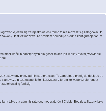
logować. A jeżeli się zarejestrowałeś i mimo to nie możesz się zalogować, to
 zbanowany. Jest też możliwe, że problem powoduje błędna konfiguracja forum.
ych możliwości niedostępnych dla gości, takich jak własny avatar, wysyłanie
onał.
rzez ustawiony przez administratora czas. To zapobiega przejęciu dostępu do
 stanowczo niezalecane, jeżeli korzystasz z forum ze współdzielonego z
r zablokował tę funkcję.
tlana tylko dla administratorów, moderatorów i Ciebie. Będziesz liczony jako