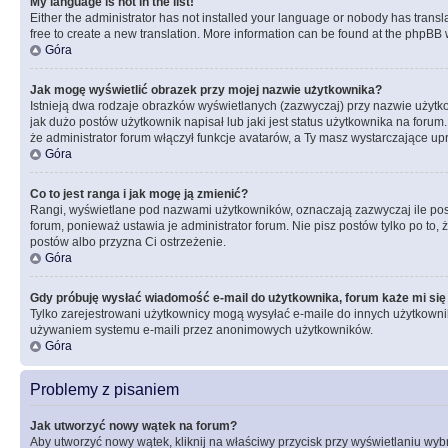
My language is not in the list!
Either the administrator has not installed your language or nobody has transla
free to create a new translation. More information can be found at the phpBB 
Góra
Jak mogę wyświetlić obrazek przy mojej nazwie użytkownika?
Istnieją dwa rodzaje obrazków wyświetlanych (zazwyczaj) przy nazwie użytk
jak dużo postów użytkownik napisał lub jaki jest status użytkownika na foru
że administrator forum włączył funkcje avatarów, a Ty masz wystarczające up
Góra
Co to jest ranga i jak mogę ją zmienić?
Rangi, wyświetlane pod nazwami użytkowników, oznaczają zazwyczaj ile postó
forum, ponieważ ustawia je administrator forum. Nie pisz postów tylko po to, 
postów albo przyzna Ci ostrzeżenie.
Góra
Gdy próbuję wysłać wiadomość e-mail do użytkownika, forum każe mi się
Tylko zarejestrowani użytkownicy mogą wysyłać e-maile do innych użytkownikó
używaniem systemu e-maili przez anonimowych użytkowników.
Góra
Problemy z pisaniem
Jak utworzyć nowy wątek na forum?
Aby utworzyć nowy wątek, kliknij na właściwy przycisk przy wyświetlaniu wy