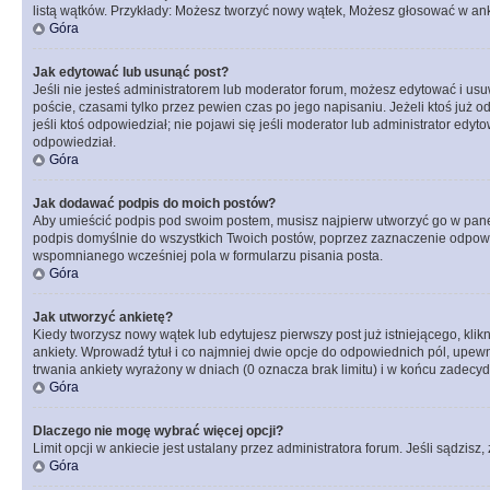
listą wątków. Przykłady: Możesz tworzyć nowy wątek, Możesz głosować w anki
Góra
Jak edytować lub usunąć post?
Jeśli nie jesteś administratorem lub moderator forum, możesz edytować i usuw
poście, czasami tylko przez pewien czas po jego napisaniu. Jeżeli ktoś już odp
jeśli ktoś odpowiedział; nie pojawi się jeśli moderator lub administrator ed
odpowiedział.
Góra
Jak dodawać podpis do moich postów?
Aby umieścić podpis pod swoim postem, musisz najpierw utworzyć go w pane
podpis domyślnie do wszystkich Twoich postów, poprzez zaznaczenie odpowi
wspomnianego wcześniej pola w formularzu pisania posta.
Góra
Jak utworzyć ankietę?
Kiedy tworzysz nowy wątek lub edytujesz pierwszy post już istniejącego, klik
ankiety. Wprowadź tytuł i co najmniej dwie opcje do odpowiednich pól, upewni
trwania ankiety wyrażony w dniach (0 oznacza brak limitu) i w końcu zadec
Góra
Dlaczego nie mogę wybrać więcej opcji?
Limit opcji w ankiecie jest ustalany przez administratora forum. Jeśli sądzisz,
Góra