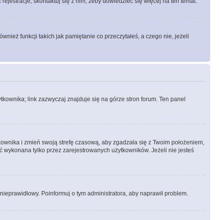
rejestracje, skontaktuj się z nim, żeby dowiedzieć się więcej na ten temat.
ież funkcji takich jak pamiętanie co przeczytałeś, a czego nie, jeżeli
kownika; link zazwyczaj znajduje się na górze stron forum. Ten panel
ytkownika i zmień swoją strefę czasową, aby zgadzała się z Twoim położeniem,
 wykonana tylko przez zarejestrowanych użytkowników. Jeżeli nie jesteś
t nieprawidłowy. Poinformuj o tym administratora, aby naprawił problem.