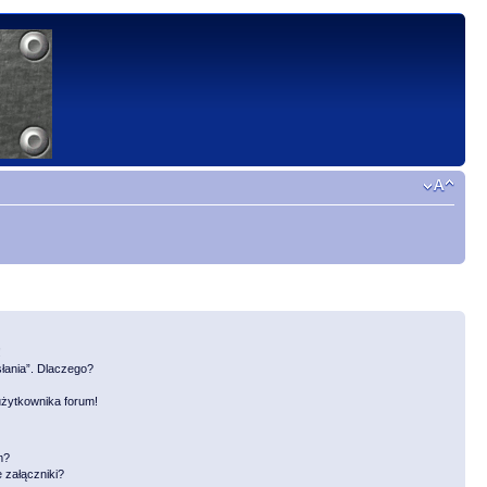
!
słania”. Dlaczego?
użytkownika forum!
m?
 załączniki?