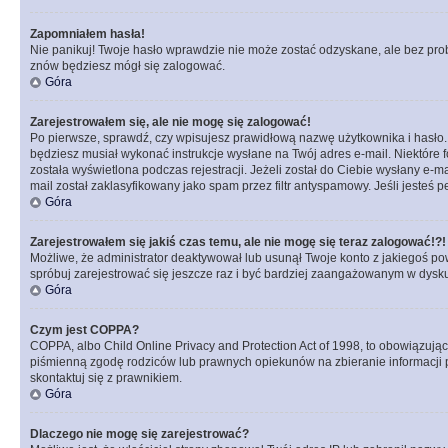
Zapomniałem hasła!
Nie panikuj! Twoje hasło wprawdzie nie może zostać odzyskane, ale bez prob
znów będziesz mógł się zalogować.
Góra
Zarejestrowałem się, ale nie mogę się zalogować!
Po pierwsze, sprawdź, czy wpisujesz prawidłową nazwę użytkownika i hasło. Jeś
będziesz musiał wykonać instrukcje wysłane na Twój adres e-mail. Niektóre 
została wyświetlona podczas rejestracji. Jeżeli został do Ciebie wysłany e-
mail został zaklasyfikowany jako spam przez filtr antyspamowy. Jeśli jesteś 
Góra
Zarejestrowałem się jakiś czas temu, ale nie mogę się teraz zalogować!?!
Możliwe, że administrator deaktywował lub usunął Twoje konto z jakiegoś pow
spróbuj zarejestrować się jeszcze raz i być bardziej zaangażowanym w dysku
Góra
Czym jest COPPA?
COPPA, albo Child Online Privacy and Protection Act of 1998, to obowiązują
piśmienną zgodę rodziców lub prawnych opiekunów na zbieranie informacji pr
skontaktuj się z prawnikiem.
Góra
Dlaczego nie mogę się zarejestrować?