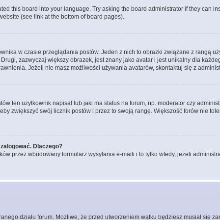
ted this board into your language. Try asking the board administrator if they can in
website (see link at the bottom of board pages).
ownika w czasie przeglądania postów. Jeden z nich to obrazki związane z rangą u
m. Drugi, zazwyczaj większy obrazek, jest znany jako avatar i jest unikalny dla k
rawnienia. Jeżeli nie masz możliwości używania avatarów, skontaktuj się z adminis
w ten użytkownik napisał lub jaki ma status na forum, np. moderator czy administ
żeby zwiększyć swój licznik postów i przez to swoją rangę. Większość forów nie toler
 zalogować. Dlaczego?
w przez wbudowany formularz wysyłania e-maili i to tylko wtedy, jeżeli administr
branego działu forum. Możliwe, że przed utworzeniem wątku będziesz musiał się za