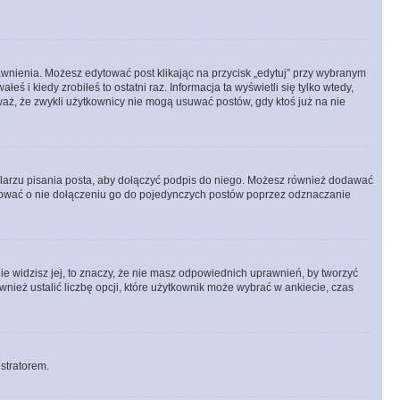
prawnienia. Możesz edytować post klikając na przycisk „edytuj” przy wybranym
ś i kiedy zrobiłeś to ostatni raz. Informacja ta wyświetli się tylko wtedy,
uważ, że zwykli użytkownicy nie mogą usuwać postów, gdy ktoś już na nie
larzu pisania posta, aby dołączyć podpis do niego. Możesz również dodawać
dować o nie dołączeniu go do pojedynczych postów poprzez odznaczanie
nie widzisz jej, to znaczy, że nie masz odpowiednich uprawnień, by tworzyć
wnież ustalić liczbę opcji, które użytkownik może wybrać w ankiecie, czas
istratorem.