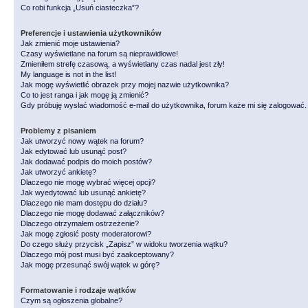
Co robi funkcja „Usuń ciasteczka”?
Preferencje i ustawienia użytkowników
Jak zmienić moje ustawienia?
Czasy wyświetlane na forum są nieprawidłowe!
Zmieniłem strefę czasową, a wyświetlany czas nadal jest zły!
My language is not in the list!
Jak mogę wyświetlić obrazek przy mojej nazwie użytkownika?
Co to jest ranga i jak mogę ją zmienić?
Gdy próbuję wysłać wiadomość e-mail do użytkownika, forum każe mi się zalogować
Problemy z pisaniem
Jak utworzyć nowy wątek na forum?
Jak edytować lub usunąć post?
Jak dodawać podpis do moich postów?
Jak utworzyć ankietę?
Dlaczego nie mogę wybrać więcej opcji?
Jak wyedytować lub usunąć ankietę?
Dlaczego nie mam dostępu do działu?
Dlaczego nie mogę dodawać załączników?
Dlaczego otrzymałem ostrzeżenie?
Jak mogę zgłosić posty moderatorowi?
Do czego służy przycisk „Zapisz” w widoku tworzenia wątku?
Dlaczego mój post musi być zaakceptowany?
Jak mogę przesunąć swój wątek w górę?
Formatowanie i rodzaje wątków
Czym są ogłoszenia globalne?