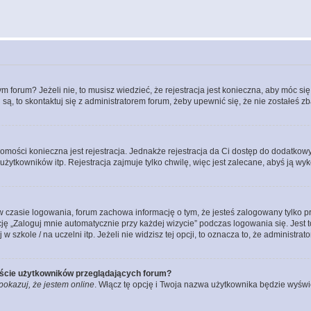
forum? Jeżeli nie, to musisz wiedzieć, że rejestracja jest konieczna, aby móc się 
 są, to skontaktuj się z administratorem forum, żeby upewnić się, że nie zostałeś
domości konieczna jest rejestracja. Jednakże rejestracja da Ci dostęp do dodatkow
żytkowników itp. Rejestracja zajmuje tylko chwilę, więc jest zalecane, abyś ją wyk
 czasie logowania, forum zachowa informację o tym, że jesteś zalogowany tylko p
 „Zaloguj mnie automatycznie przy każdej wizycie” podczas logowania się. Jest to
szkole / na uczelni itp. Jeżeli nie widzisz tej opcji, to oznacza to, że administrato
iście użytkowników przeglądających forum?
pokazuj, że jestem online
. Włącz tę opcję i Twoja nazwa użytkownika będzie wyświe