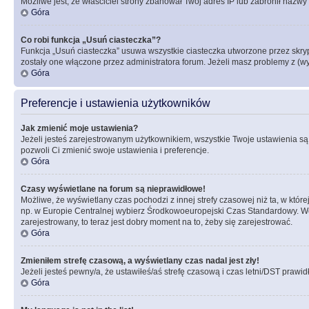
Możliwe jest, że właściciel strony zbanował Twój adres IP lub zabronił nazwy 
Góra
Co robi funkcja „Usuń ciasteczka”?
Funkcja „Usuń ciasteczka” usuwa wszystkie ciasteczka utworzone przez skrypt
zostały one włączone przez administratora forum. Jeżeli masz problemy z (
Góra
Preferencje i ustawienia użytkowników
Jak zmienić moje ustawienia?
Jeżeli jesteś zarejestrowanym użytkownikiem, wszystkie Twoje ustawienia są
pozwoli Ci zmienić swoje ustawienia i preferencje.
Góra
Czasy wyświetlane na forum są nieprawidłowe!
Możliwe, że wyświetlany czas pochodzi z innej strefy czasowej niż ta, w któ
np. w Europie Centralnej wybierz Środkowoeuropejski Czas Standardowy. Weź
zarejestrowany, to teraz jest dobry moment na to, żeby się zarejestrować.
Góra
Zmieniłem strefę czasową, a wyświetlany czas nadal jest zły!
Jeżeli jesteś pewny/a, że ustawiłeś/aś strefę czasową i czas letni/DST prawi
Góra