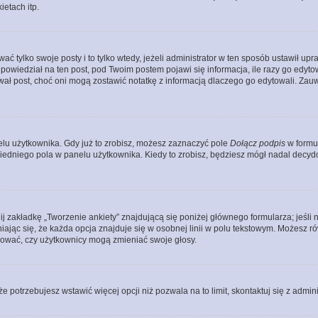
etach itp.
ać tylko swoje posty i to tylko wtedy, jeżeli administrator w ten sposób ustawił u
owiedział na ten post, pod Twoim postem pojawi się informacja, ile razy go edytowałe
ytował post, choć oni mogą zostawić notatkę z informacją dlaczego go edytowali. Za
lu użytkownika. Gdy już to zrobisz, możesz zaznaczyć pole
Dołącz podpis
w formu
edniego pola w panelu użytkownika. Kiedy to zrobisz, będziesz mógł nadal decy
nij zakładkę „Tworzenie ankiety” znajdującą się poniżej głównego formularza; jeśli 
ając się, że każda opcja znajduje się w osobnej linii w polu tekstowym. Możesz ró
ydować, czy użytkownicy mogą zmieniać swoje głosy.
 że potrzebujesz wstawić więcej opcji niż pozwala na to limit, skontaktuj się z admin