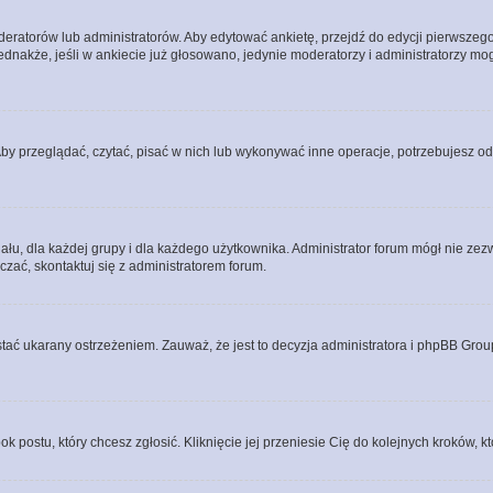
eratorów lub administratorów. Aby edytować ankietę, przejdź do edycji pierwszego 
Jednakże, jeśli w ankiecie już głosowano, jedynie moderatorzy i administratorzy m
Aby przeglądać, czytać, pisać w nich lub wykonywać inne operacje, potrzebujesz 
, dla każdej grupy i dla każdego użytkownika. Administrator forum mógł nie zezwo
zać, skontaktuj się z administratorem forum.
tać ukarany ostrzeżeniem. Zauważ, że jest to decyzja administratora i phpBB Grou
ok postu, który chcesz zgłosić. Kliknięcie jej przeniesie Cię do kolejnych kroków,