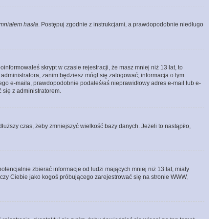
mniałem hasła
. Postępuj zgodnie z instrukcjami, a prawdopodobnie niedługo
informowałeś skrypt w czasie rejestracji, że masz mniej niż 13 lat, to
 administratora, zanim będziesz mógł się zalogować; informacja o tym
adnego e-maila, prawdopodobnie podałeś/aś nieprawidłowy adres e-mail lub e-
 się z administratorem.
łuższy czas, żeby zmniejszyć wielkość bazy danych. Jeżeli to nastąpiło,
ncjalnie zbierać informacje od ludzi mających mniej niż 13 lat, miały
tyczy Ciebie jako kogoś próbującego zarejestrować się na stronie WWW,