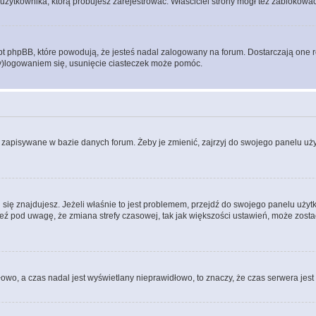
użytkownika, którą próbujesz zarejestrować. Właściciel strony mógł też zablokować 
 phpBB, które powodują, że jesteś nadal zalogowany na forum. Dostarczają one równ
wy)logowaniem się, usunięcie ciasteczek może pomóc.
 zapisywane w bazie danych forum. Żeby je zmienić, zajrzyj do swojego panelu użyt
rej się znajdujesz. Jeżeli właśnie to jest problemem, przejdź do swojego panelu uż
 pod uwagę, że zmiana strefy czasowej, tak jak większości ustawień, może zostać
dłowo, a czas nadal jest wyświetlany nieprawidłowo, to znaczy, że czas serwera jes