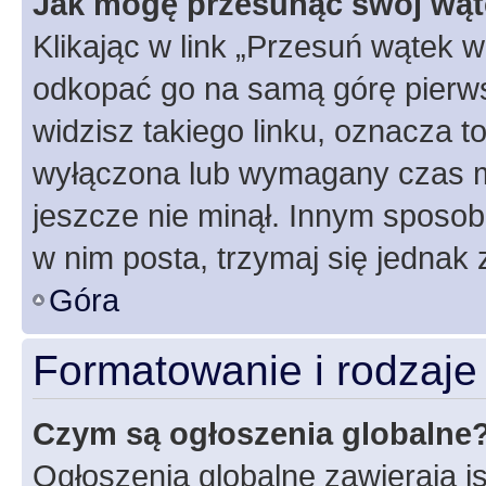
Jak mogę przesunąć swój wąt
Klikając w link „Przesuń wątek 
odkopać go na samą górę pierwsze
widzisz takiego linku, oznacza t
wyłączona lub wymagany czas m
jeszcze nie minął. Innym sposo
w nim posta, trzymaj się jednak 
Góra
Formatowanie i rodzaj
Czym są ogłoszenia globalne
Ogłoszenia globalne zawierają is