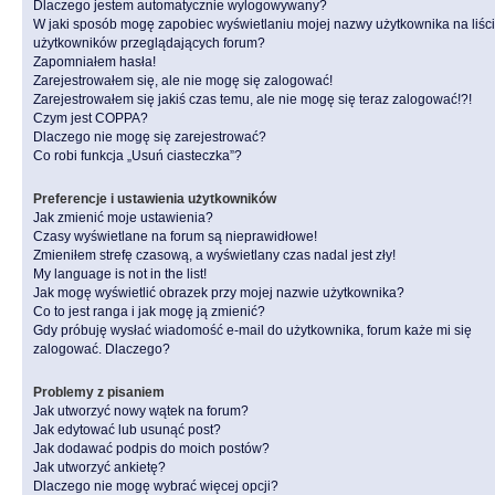
Dlaczego jestem automatycznie wylogowywany?
W jaki sposób mogę zapobiec wyświetlaniu mojej nazwy użytkownika na liśc
użytkowników przeglądających forum?
Zapomniałem hasła!
Zarejestrowałem się, ale nie mogę się zalogować!
Zarejestrowałem się jakiś czas temu, ale nie mogę się teraz zalogować!?!
Czym jest COPPA?
Dlaczego nie mogę się zarejestrować?
Co robi funkcja „Usuń ciasteczka”?
Preferencje i ustawienia użytkowników
Jak zmienić moje ustawienia?
Czasy wyświetlane na forum są nieprawidłowe!
Zmieniłem strefę czasową, a wyświetlany czas nadal jest zły!
My language is not in the list!
Jak mogę wyświetlić obrazek przy mojej nazwie użytkownika?
Co to jest ranga i jak mogę ją zmienić?
Gdy próbuję wysłać wiadomość e-mail do użytkownika, forum każe mi się
zalogować. Dlaczego?
Problemy z pisaniem
Jak utworzyć nowy wątek na forum?
Jak edytować lub usunąć post?
Jak dodawać podpis do moich postów?
Jak utworzyć ankietę?
Dlaczego nie mogę wybrać więcej opcji?