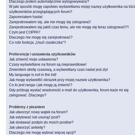
Dlaczego jestem automatycznie wylogowywany?
W jaki sposób mogę zapobiec wyświetlaniu mojej nazwy użytkownika na liśc
użytkowników przeglądających forum?
Zapomniałem hasła!
Zarejestrowałem się, ale nie mogę się zalogować!
Zarejestrowałem się jakiś czas temu, ale nie mogę się teraz zalogować!?!
Czym jest COPPA?
Dlaczego nie mogę się zarejestrować?
Co robi funkcja „Usuń ciasteczka”?
Preferencje i ustawienia użytkowników
Jak zmienić moje ustawienia?
Czasy wyświetlane na forum są nieprawidłowe!
Zmieniłem strefę czasową, a wyświetlany czas nadal jest zły!
My language is not in the list!
Jak mogę wyświetlić obrazek przy mojej nazwie użytkownika?
Co to jest ranga i jak mogę ją zmienić?
Gdy próbuję wysłać wiadomość e-mail do użytkownika, forum każe mi się
zalogować. Dlaczego?
Problemy z pisaniem
Jak utworzyć nowy wątek na forum?
Jak edytować lub usunąć post?
Jak dodawać podpis do moich postów?
Jak utworzyć ankietę?
Dlaczego nie mogę wybrać więcej opcji?