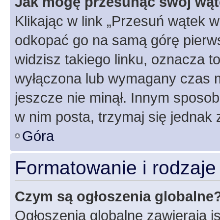
Jak mogę przesunąć swój wąt
Klikając w link „Przesuń wątek 
odkopać go na samą górę pierwsze
widzisz takiego linku, oznacza t
wyłączona lub wymagany czas m
jeszcze nie minął. Innym sposo
w nim posta, trzymaj się jednak 
Góra
Formatowanie i rodzaj
Czym są ogłoszenia globalne
Ogłoszenia globalne zawierają is