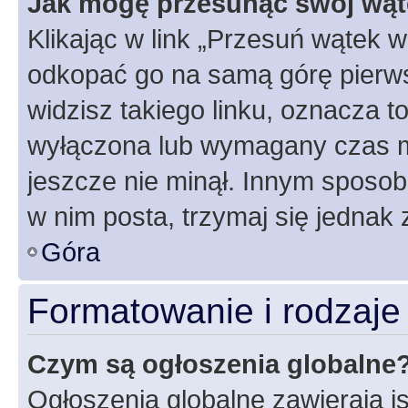
Jak mogę przesunąć swój wąt
Klikając w link „Przesuń wątek 
odkopać go na samą górę pierwsze
widzisz takiego linku, oznacza t
wyłączona lub wymagany czas m
jeszcze nie minął. Innym sposo
w nim posta, trzymaj się jednak 
Góra
Formatowanie i rodzaj
Czym są ogłoszenia globalne
Ogłoszenia globalne zawierają is