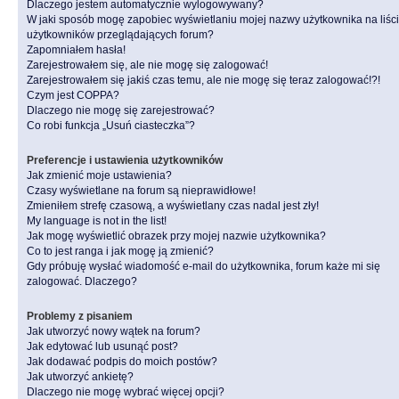
Dlaczego jestem automatycznie wylogowywany?
W jaki sposób mogę zapobiec wyświetlaniu mojej nazwy użytkownika na liśc
użytkowników przeglądających forum?
Zapomniałem hasła!
Zarejestrowałem się, ale nie mogę się zalogować!
Zarejestrowałem się jakiś czas temu, ale nie mogę się teraz zalogować!?!
Czym jest COPPA?
Dlaczego nie mogę się zarejestrować?
Co robi funkcja „Usuń ciasteczka”?
Preferencje i ustawienia użytkowników
Jak zmienić moje ustawienia?
Czasy wyświetlane na forum są nieprawidłowe!
Zmieniłem strefę czasową, a wyświetlany czas nadal jest zły!
My language is not in the list!
Jak mogę wyświetlić obrazek przy mojej nazwie użytkownika?
Co to jest ranga i jak mogę ją zmienić?
Gdy próbuję wysłać wiadomość e-mail do użytkownika, forum każe mi się
zalogować. Dlaczego?
Problemy z pisaniem
Jak utworzyć nowy wątek na forum?
Jak edytować lub usunąć post?
Jak dodawać podpis do moich postów?
Jak utworzyć ankietę?
Dlaczego nie mogę wybrać więcej opcji?