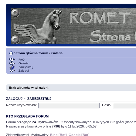
Strona główna forum
‹
Galeria
FAQ
Galeria
Zarejestruj
Zaloguj
Brak albumów w tej galerii.
ZALOGUJ
•
ZAREJESTRUJ
Nazwa użytkownika:
Hasło:
KTO PRZEGLĄDA FORUM
Forum przegląda
24
użytkowników :: 2 zidentyfikowanych, 0 ukrytych i 22 gości (dane z
Najwięcej użytkowników online (
796
) było 11 lut 2026, o 05:57
Zidentyfikowani użytkownicy:
Bing [Bot]
,
Google [Bot]