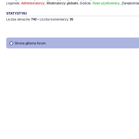
Legenda:
Administratorzy
,
Moderatorzy globalni
,
Goście
,
Nowi użytkownicy
,
Zarejestro
STATYSTYKI
Liczba obrazów
740
• Liczba komentarzy
35
Strona główna forum