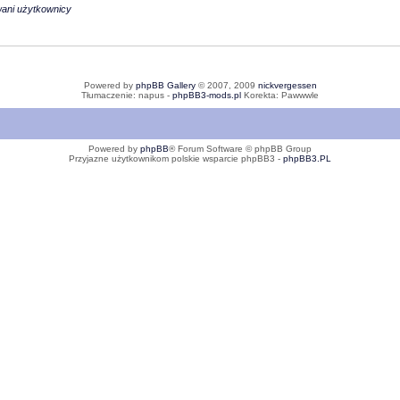
wani użytkownicy
Powered by
phpBB Gallery
© 2007, 2009
nickvergessen
Tłumaczenie: napus -
phpBB3-mods.pl
Korekta: Pawwwle
Powered by
phpBB
® Forum Software © phpBB Group
Przyjazne użytkownikom polskie wsparcie phpBB3 -
phpBB3.PL