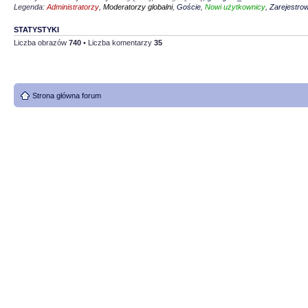
Legenda:
Administratorzy
,
Moderatorzy globalni
,
Goście
,
Nowi użytkownicy
,
Zarejestro
STATYSTYKI
Liczba obrazów
740
• Liczba komentarzy
35
Strona główna forum