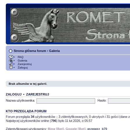
Strona główna forum
‹
Galeria
FAQ
Galeria
Zarejestruj
Zaloguj
Brak albumów w tej galerii.
ZALOGUJ
•
ZAREJESTRUJ
Nazwa użytkownika:
Hasło:
KTO PRZEGLĄDA FORUM
Forum przegląda
34
użytkowników :: 3 zidentyfikowanych, 0 ukrytych i 31 gości (dane z
Najwięcej użytkowników online (
796
) było 11 lut 2026, o 05:57
Zidentyfikowani użytkownicy:
Bing [Bot]
,
Google [Bot]
,
grzegorz_b79