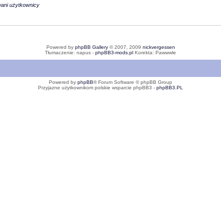
wani użytkownicy
Powered by
phpBB Gallery
© 2007, 2009
nickvergessen
Tłumaczenie: napus -
phpBB3-mods.pl
Korekta: Pawwwle
Powered by
phpBB
® Forum Software © phpBB Group
Przyjazne użytkownikom polskie wsparcie phpBB3 -
phpBB3.PL