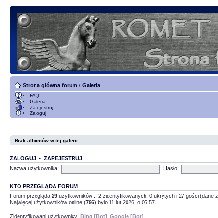
Strona główna forum
‹
Galeria
FAQ
Galeria
Zarejestruj
Zaloguj
Brak albumów w tej galerii.
ZALOGUJ
•
ZAREJESTRUJ
Nazwa użytkownika:
Hasło:
KTO PRZEGLĄDA FORUM
Forum przegląda
29
użytkowników :: 2 zidentyfikowanych, 0 ukrytych i 27 gości (dane z
Najwięcej użytkowników online (
796
) było 11 lut 2026, o 05:57
Zidentyfikowani użytkownicy:
Bing [Bot]
,
Google [Bot]