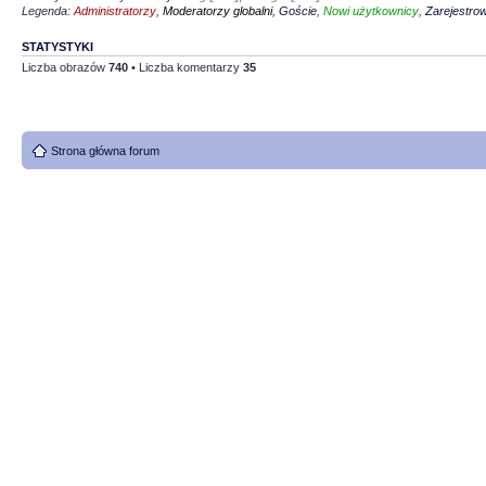
Legenda:
Administratorzy
,
Moderatorzy globalni
,
Goście
,
Nowi użytkownicy
,
Zarejestro
STATYSTYKI
Liczba obrazów
740
• Liczba komentarzy
35
Strona główna forum