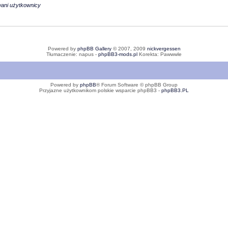
wani użytkownicy
Powered by
phpBB Gallery
© 2007, 2009
nickvergessen
Tłumaczenie: napus -
phpBB3-mods.pl
Korekta: Pawwwle
Powered by
phpBB
® Forum Software © phpBB Group
Przyjazne użytkownikom polskie wsparcie phpBB3 -
phpBB3.PL