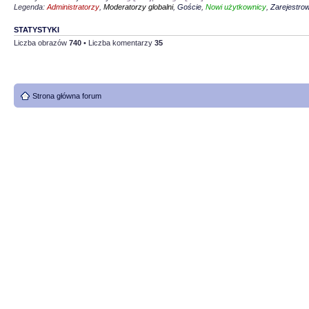
Legenda:
Administratorzy
,
Moderatorzy globalni
,
Goście
,
Nowi użytkownicy
,
Zarejestro
STATYSTYKI
Liczba obrazów
740
• Liczba komentarzy
35
Strona główna forum