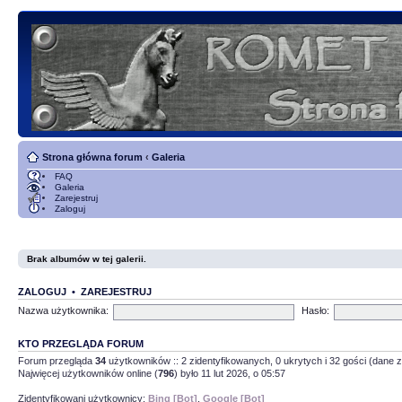
Strona główna forum
‹
Galeria
FAQ
Galeria
Zarejestruj
Zaloguj
Brak albumów w tej galerii.
ZALOGUJ
•
ZAREJESTRUJ
Nazwa użytkownika:
Hasło:
KTO PRZEGLĄDA FORUM
Forum przegląda
34
użytkowników :: 2 zidentyfikowanych, 0 ukrytych i 32 gości (dane z
Najwięcej użytkowników online (
796
) było 11 lut 2026, o 05:57
Zidentyfikowani użytkownicy:
Bing [Bot]
,
Google [Bot]