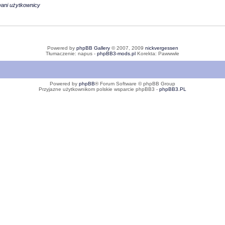
wani użytkownicy
Powered by
phpBB Gallery
© 2007, 2009
nickvergessen
Tłumaczenie: napus -
phpBB3-mods.pl
Korekta: Pawwwle
Powered by
phpBB
® Forum Software © phpBB Group
Przyjazne użytkownikom polskie wsparcie phpBB3 -
phpBB3.PL