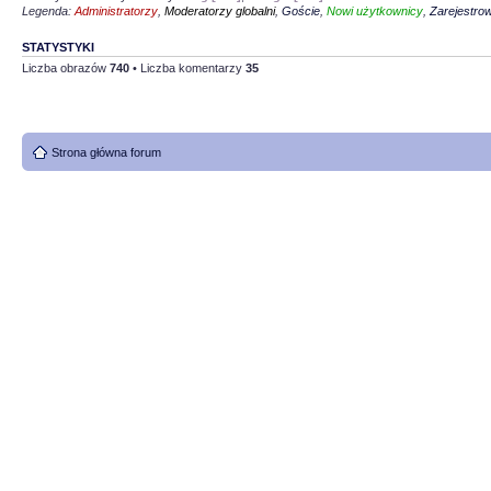
Legenda:
Administratorzy
,
Moderatorzy globalni
,
Goście
,
Nowi użytkownicy
,
Zarejestro
STATYSTYKI
Liczba obrazów
740
• Liczba komentarzy
35
Strona główna forum