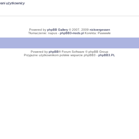
wani użytkownicy
Powered by
phpBB Gallery
© 2007, 2009
nickvergessen
Tłumaczenie: napus -
phpBB3-mods.pl
Korekta: Pawwwle
Powered by
phpBB
® Forum Software © phpBB Group
Przyjazne użytkownikom polskie wsparcie phpBB3 -
phpBB3.PL