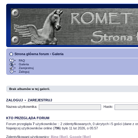
Strona główna forum
‹
Galeria
FAQ
Galeria
Zarejestruj
Zaloguj
Brak albumów w tej galerii.
ZALOGUJ
•
ZAREJESTRUJ
Nazwa użytkownika:
Hasło:
KTO PRZEGLĄDA FORUM
Forum przegląda
7
użytkowników :: 2 zidentyfikowanych, 0 ukrytych i 5 gości (dane z os
Najwięcej użytkowników online (
796
) było 11 lut 2026, o 05:57
Zidentyfikowani użytkownicy:
Bing [Bot]
,
Google [Bot]