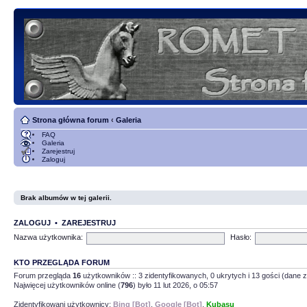
Strona główna forum
‹
Galeria
FAQ
Galeria
Zarejestruj
Zaloguj
Brak albumów w tej galerii.
ZALOGUJ
•
ZAREJESTRUJ
Nazwa użytkownika:
Hasło:
KTO PRZEGLĄDA FORUM
Forum przegląda
16
użytkowników :: 3 zidentyfikowanych, 0 ukrytych i 13 gości (dane z
Najwięcej użytkowników online (
796
) było 11 lut 2026, o 05:57
Zidentyfikowani użytkownicy:
Bing [Bot]
,
Google [Bot]
,
Kubasu