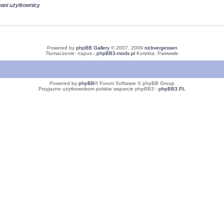
wani użytkownicy
Powered by
phpBB Gallery
© 2007, 2009
nickvergessen
Tłumaczenie: napus -
phpBB3-mods.pl
Korekta: Pawwwle
Powered by
phpBB
® Forum Software © phpBB Group
Przyjazne użytkownikom polskie wsparcie phpBB3 -
phpBB3.PL