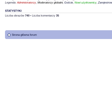
Legenda:
Administratorzy
,
Moderatorzy globalni
,
Goście
,
Nowi użytkownicy
,
Zarejestro
STATYSTYKI
Liczba obrazów
740
• Liczba komentarzy
35
Strona główna forum