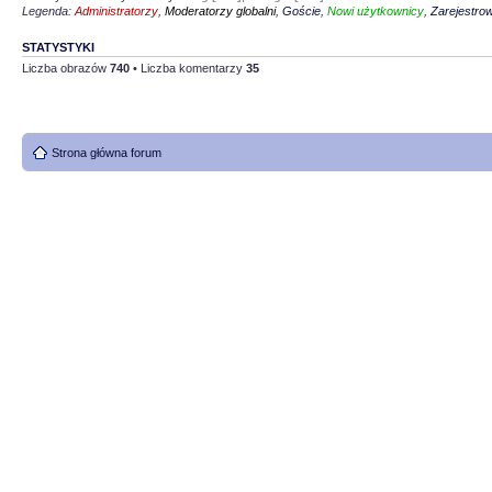
Legenda:
Administratorzy
,
Moderatorzy globalni
,
Goście
,
Nowi użytkownicy
,
Zarejestro
STATYSTYKI
Liczba obrazów
740
• Liczba komentarzy
35
Strona główna forum