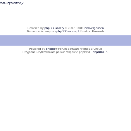
wani użytkownicy
Powered by
phpBB Gallery
© 2007, 2009
nickvergessen
Tłumaczenie: napus -
phpBB3-mods.pl
Korekta: Pawwwle
Powered by
phpBB
® Forum Software © phpBB Group
Przyjazne użytkownikom polskie wsparcie phpBB3 -
phpBB3.PL