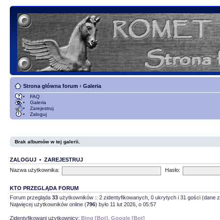
Strona główna forum
‹
Galeria
FAQ
Galeria
Zarejestruj
Zaloguj
Brak albumów w tej galerii.
ZALOGUJ
•
ZAREJESTRUJ
Nazwa użytkownika:
Hasło:
KTO PRZEGLĄDA FORUM
Forum przegląda
33
użytkowników :: 2 zidentyfikowanych, 0 ukrytych i 31 gości (dane z
Najwięcej użytkowników online (
796
) było 11 lut 2026, o 05:57
Zidentyfikowani użytkownicy:
Bing [Bot]
,
Google [Bot]