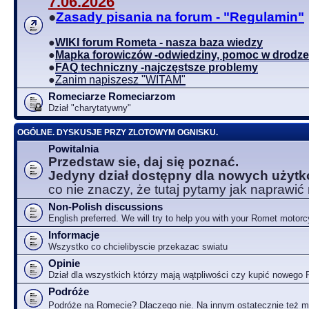
7.06.2026
●
Zasady pisania na forum - "Regulamin"
●
WIKI forum Rometa - nasza baza wiedzy
●
Mapka forowiczów -odwiedziny, pomoc w drodze
●
FAQ techniczny -najczęstsze problemy
●
Zanim napiszesz "WITAM"
Romeciarze Romeciarzom
Dział "charytatywny"
OGÓLNE. DYSKUSJE PRZY ZLOTOWYM OGNISKU.
Powitalnia
Przedstaw sie, daj się poznać.
Jedyny dział dostępny dla nowych użyt
co nie znaczy, że tutaj pytamy jak naprawić
Non-Polish discussions
English preferred. We will try to help you with your Romet motorc
Informacje
Wszystko co chcielibyscie przekazac swiatu
Opinie
Dział dla wszystkich którzy mają wątpliwości czy kupić nowego
Podróże
Podróże na Romecie? Dlaczego nie. Na innym ostatecznie też 