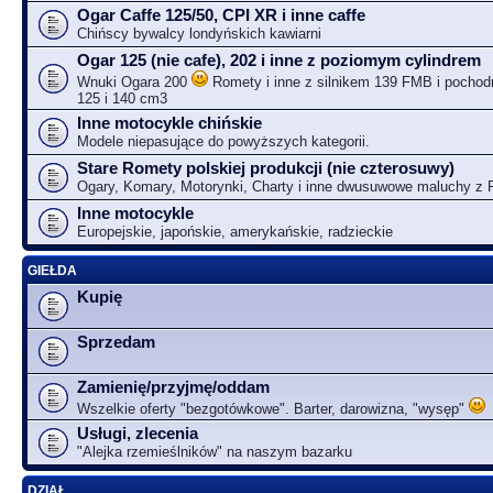
Ogar Caffe 125/50, CPI XR i inne caffe
Chińscy bywalcy londyńskich kawiarni
Ogar 125 (nie cafe), 202 i inne z poziomym cylindrem
Wnuki Ogara 200
Romety i inne z silnikem 139 FMB i pochodn
125 i 140 cm3
Inne motocykle chińskie
Modele niepasujące do powyższych kategorii.
Stare Romety polskiej produkcji (nie czterosuwy)
Ogary, Komary, Motorynki, Charty i inne dwusuwowe maluchy z
Inne motocykle
Europejskie, japońskie, amerykańskie, radzieckie
GIEŁDA
Kupię
Sprzedam
Zamienię/przyjmę/oddam
Wszelkie oferty "bezgotówkowe". Barter, darowizna, "wysęp"
Usługi, zlecenia
"Alejka rzemieślników" na naszym bazarku
DZIAŁ