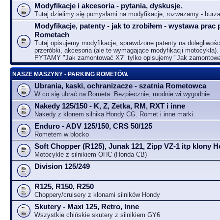
Modyfikacje i akcesoria - pytania, dyskusje.
Tutaj dzielimy się pomysłami na modyfikacje, rozważamy - bur
Modyfikacje, patenty - jak to zrobiłem - wystawa prac 
Rometach
Tutaj opisujemy modyfikacje, sprawdzone patenty na dolegliwośc
przeróbki, akcesoria (ale te wymagające modyfikacji motocykla).
PYTAMY "Jak zamontować X?" tylko opisujemy "Jak zamontow
NASZE MASZYNY - PARKING ROMETÓW.
Ubrania, kaski, ochranizacze - szatnia Rometowca
W co się ubrać na Rometa. Bezpiecznie, modnie wi wygodnie
Nakedy 125/150 - K, Z, Zetka, RM, RXT i inne
Nakedy z klonem silnika Hondy CG. Romet i inne marki
Enduro - ADV 125/150, CRS 50/125
Rometem w błocko
Soft Chopper (R125), Junak 121, Zipp VZ-1 itp klony
Motocykle z silnikiem OHC (Honda CB)
Division 125/249
R125, R150, R250
Choppery/cruisery z klonami silników Hondy
Skutery - Maxi 125, Retro, Inne
Wszystkie chińskie skutery z silnikiem GY6