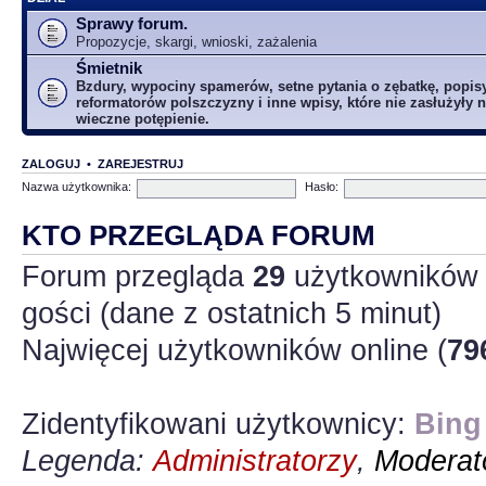
Sprawy forum.
Propozycje, skargi, wnioski, zażalenia
Śmietnik
Bzdury, wypociny spamerów, setne pytania o zębatkę, popis
reformatorów polszczyzny i inne wpisy, które nie zasłużyły n
wieczne potępienie.
ZALOGUJ
•
ZAREJESTRUJ
Nazwa użytkownika:
Hasło:
KTO PRZEGLĄDA FORUM
Forum przegląda
29
użytkowników :
gości (dane z ostatnich 5 minut)
Najwięcej użytkowników online (
79
Zidentyfikowani użytkownicy:
Bing
Legenda:
Administratorzy
,
Moderato