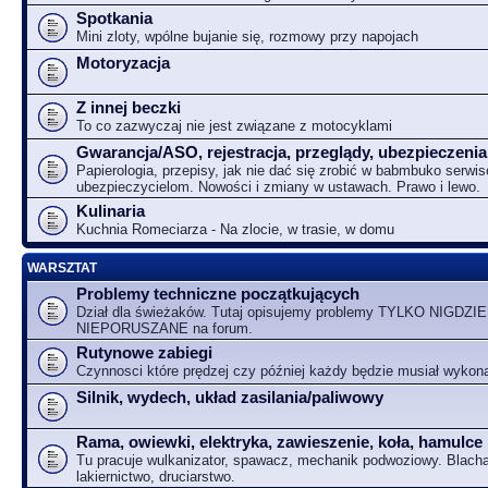
Spotkania
Mini zloty, wpólne bujanie się, rozmowy przy napojach
Motoryzacja
Z innej beczki
To co zazwyczaj nie jest związane z motocyklami
Gwarancja/ASO, rejestracja, przeglądy, ubezpieczenia
Papierologia, przepisy, jak nie dać się zrobić w babmbuko serwi
ubezpieczycielom. Nowości i zmiany w ustawach. Prawo i lewo.
Kulinaria
Kuchnia Romeciarza - Na zlocie, w trasie, w domu
WARSZTAT
Problemy techniczne początkujących
Dział dla świeżaków. Tutaj opisujemy problemy TYLKO NIGDZIE
NIEPORUSZANE na forum.
Rutynowe zabiegi
Czynnosci które prędzej czy później każdy będzie musiał wykon
Silnik, wydech, układ zasilania/paliwowy
Rama, owiewki, elektryka, zawieszenie, koła, hamulce
Tu pracuje wulkanizator, spawacz, mechanik podwoziowy. Blacha
lakiernictwo, druciarstwo.