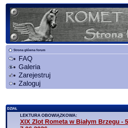
Strona główna forum
FAQ
Galeria
Zarejestruj
Zaloguj
DZIAŁ
LEKTURA OBOWIĄZKOWA:
XIX Zlot Rometa w Białym Brzegu - 5