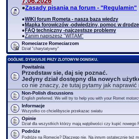
7.06.2026
●
Zasady pisania na forum - "Regulamin"
●
WIKI forum Rometa - nasza baza wiedzy
●
Mapka forowiczów -odwiedziny, pomoc w drodze
●
FAQ techniczny -najczęstsze problemy
●
Zanim napiszesz "WITAM"
Romeciarze Romeciarzom
Dział "charytatywny"
OGÓLNE. DYSKUSJE PRZY ZLOTOWYM OGNISKU.
Powitalnia
Przedstaw sie, daj się poznać.
Jedyny dział dostępny dla nowych użyt
co nie znaczy, że tutaj pytamy jak naprawić
Non-Polish discussions
English preferred. We will try to help you with your Romet motorc
Informacje
Wszystko co chcielibyscie przekazac swiatu
Opinie
Dział dla wszystkich którzy mają wątpliwości czy kupić nowego
Podróże
Podróże na Romecie? Dlaczego nie. Na innym ostatecznie też 