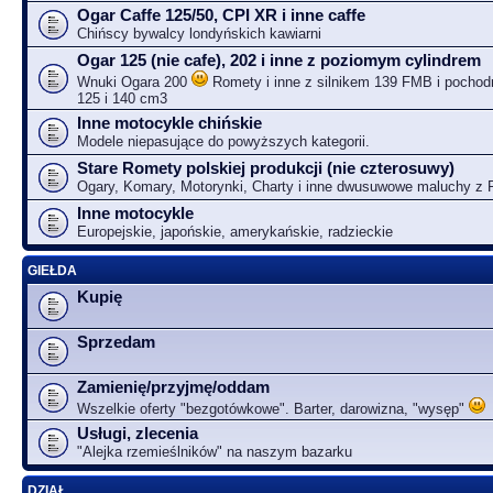
Ogar Caffe 125/50, CPI XR i inne caffe
Chińscy bywalcy londyńskich kawiarni
Ogar 125 (nie cafe), 202 i inne z poziomym cylindrem
Wnuki Ogara 200
Romety i inne z silnikem 139 FMB i pochodn
125 i 140 cm3
Inne motocykle chińskie
Modele niepasujące do powyższych kategorii.
Stare Romety polskiej produkcji (nie czterosuwy)
Ogary, Komary, Motorynki, Charty i inne dwusuwowe maluchy z
Inne motocykle
Europejskie, japońskie, amerykańskie, radzieckie
GIEŁDA
Kupię
Sprzedam
Zamienię/przyjmę/oddam
Wszelkie oferty "bezgotówkowe". Barter, darowizna, "wysęp"
Usługi, zlecenia
"Alejka rzemieślników" na naszym bazarku
DZIAŁ