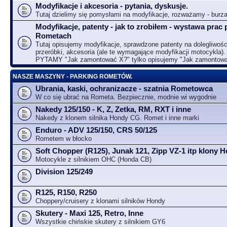
Modyfikacje i akcesoria - pytania, dyskusje.
Tutaj dzielimy się pomysłami na modyfikacje, rozważamy - bur
Modyfikacje, patenty - jak to zrobiłem - wystawa prac 
Rometach
Tutaj opisujemy modyfikacje, sprawdzone patenty na dolegliwośc
przeróbki, akcesoria (ale te wymagające modyfikacji motocykla).
PYTAMY "Jak zamontować X?" tylko opisujemy "Jak zamontow
NASZE MASZYNY - PARKING ROMETÓW.
Ubrania, kaski, ochranizacze - szatnia Rometowca
W co się ubrać na Rometa. Bezpiecznie, modnie wi wygodnie
Nakedy 125/150 - K, Z, Zetka, RM, RXT i inne
Nakedy z klonem silnika Hondy CG. Romet i inne marki
Enduro - ADV 125/150, CRS 50/125
Rometem w błocko
Soft Chopper (R125), Junak 121, Zipp VZ-1 itp klony
Motocykle z silnikiem OHC (Honda CB)
Division 125/249
R125, R150, R250
Choppery/cruisery z klonami silników Hondy
Skutery - Maxi 125, Retro, Inne
Wszystkie chińskie skutery z silnikiem GY6