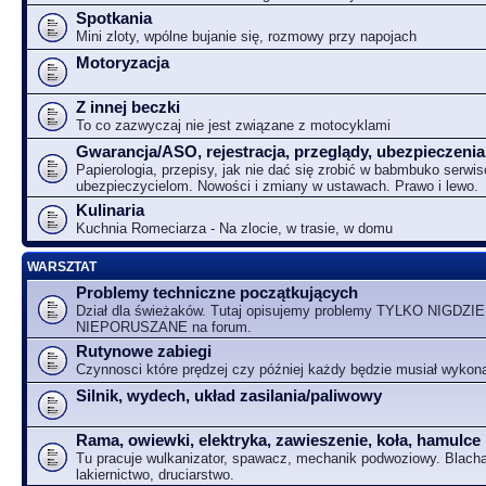
Spotkania
Mini zloty, wpólne bujanie się, rozmowy przy napojach
Motoryzacja
Z innej beczki
To co zazwyczaj nie jest związane z motocyklami
Gwarancja/ASO, rejestracja, przeglądy, ubezpieczenia
Papierologia, przepisy, jak nie dać się zrobić w babmbuko serwi
ubezpieczycielom. Nowości i zmiany w ustawach. Prawo i lewo.
Kulinaria
Kuchnia Romeciarza - Na zlocie, w trasie, w domu
WARSZTAT
Problemy techniczne początkujących
Dział dla świeżaków. Tutaj opisujemy problemy TYLKO NIGDZIE
NIEPORUSZANE na forum.
Rutynowe zabiegi
Czynnosci które prędzej czy później każdy będzie musiał wykon
Silnik, wydech, układ zasilania/paliwowy
Rama, owiewki, elektryka, zawieszenie, koła, hamulce
Tu pracuje wulkanizator, spawacz, mechanik podwoziowy. Blacha
lakiernictwo, druciarstwo.