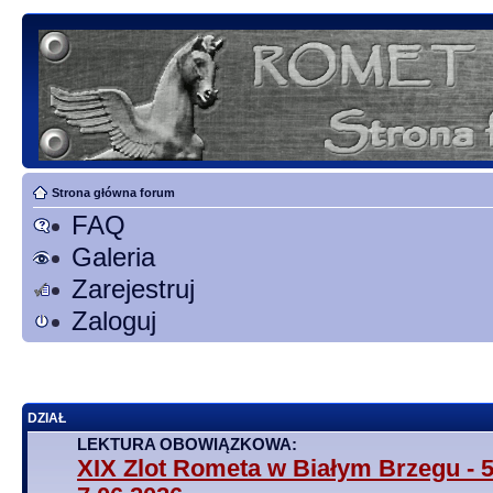
Strona główna forum
FAQ
Galeria
Zarejestruj
Zaloguj
DZIAŁ
LEKTURA OBOWIĄZKOWA:
XIX Zlot Rometa w Białym Brzegu - 5