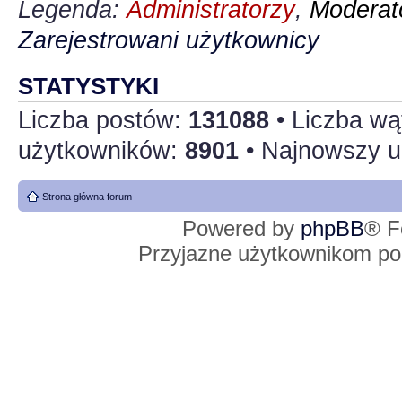
Legenda:
Administratorzy
,
Moderato
Zarejestrowani użytkownicy
STATYSTYKI
Liczba postów:
131088
• Liczba w
użytkowników:
8901
• Najnowszy u
Strona główna forum
Powered by
phpBB
® F
Przyjazne użytkownikom po