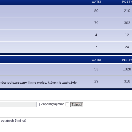
WĄTKI
POST
80
210
79
303
4
12
7
24
WĄTKI
POST
53
1328
29
318
ów polszczyzny i inne wpisy, które nie zasłużyły
|
Zapamiętaj mnie
 ostatnich 5 minut)