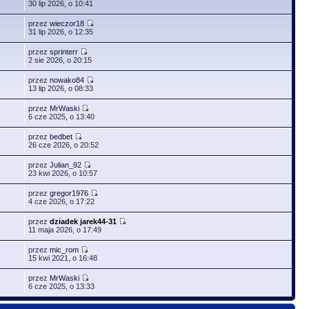
30 lip 2026, o 10:41
przez
wieczor18
31 lip 2026, o 12:35
przez
sprinterr
2 sie 2026, o 20:15
przez
nowako84
13 lip 2026, o 08:33
przez
MrWaski
6 cze 2025, o 13:40
przez
bedbet
26 cze 2026, o 20:52
przez
Julian_92
23 kwi 2026, o 10:57
przez
gregor1976
4 cze 2026, o 17:22
przez
dziadek jarek44-31
11 maja 2026, o 17:49
przez
mic_rom
15 kwi 2021, o 16:48
przez
MrWaski
6 cze 2025, o 13:33