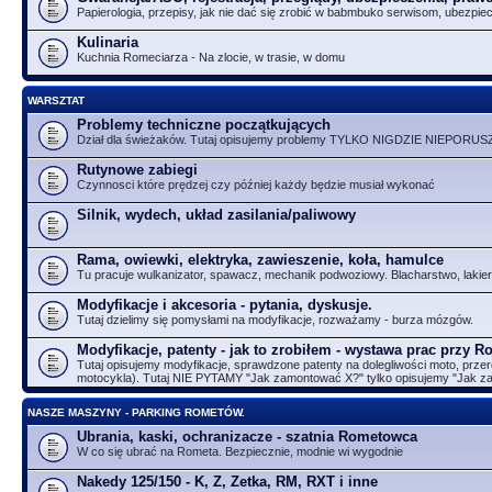
Papierologia, przepisy, jak nie dać się zrobić w babmbuko serwisom, ubezpie
Kulinaria
Kuchnia Romeciarza - Na zlocie, w trasie, w domu
WARSZTAT
Problemy techniczne początkujących
Dział dla świeżaków. Tutaj opisujemy problemy TYLKO NIGDZIE NIEPORUS
Rutynowe zabiegi
Czynnosci które prędzej czy później każdy będzie musiał wykonać
Silnik, wydech, układ zasilania/paliwowy
Rama, owiewki, elektryka, zawieszenie, koła, hamulce
Tu pracuje wulkanizator, spawacz, mechanik podwoziowy. Blacharstwo, lakier
Modyfikacje i akcesoria - pytania, dyskusje.
Tutaj dzielimy się pomysłami na modyfikacje, rozważamy - burza mózgów.
Modyfikacje, patenty - jak to zrobiłem - wystawa prac przy 
Tutaj opisujemy modyfikacje, sprawdzone patenty na dolegliwości moto, przer
motocykla). Tutaj NIE PYTAMY "Jak zamontować X?" tylko opisujemy "Jak 
NASZE MASZYNY - PARKING ROMETÓW.
Ubrania, kaski, ochranizacze - szatnia Rometowca
W co się ubrać na Rometa. Bezpiecznie, modnie wi wygodnie
Nakedy 125/150 - K, Z, Zetka, RM, RXT i inne