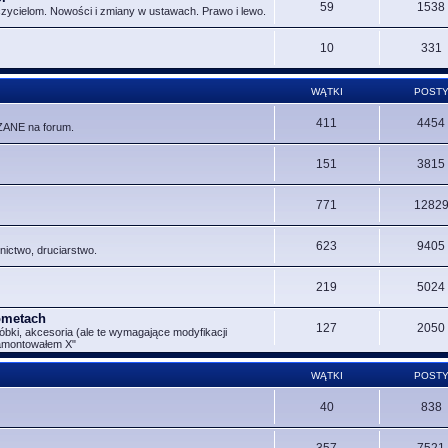
59
1538
czycielom. Nowości i zmiany w ustawach. Prawo i lewo.
10
331
WĄTKI
POST
411
4454
ZANE na forum.
151
3815
771
1282
623
9405
nictwo, druciarstwo.
219
5024
Rometach
127
2050
óbki, akcesoria (ale te wymagające modyfikacji
zamontowałem X"
WĄTKI
POST
40
838
357
7521