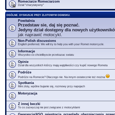
Romeciarze Romeciarzom
Dział "charytatywny"
OGÓLNE. DYSKUSJE PRZY ZLOTOWYM OGNISKU.
Powitalnia
Przedstaw sie, daj się poznać.
Jedyny dział dostępny dla nowych użytkownik
jak naprawić motocykl.
Non-Polish discussions
English preferred. We will try to help you with your Romet motorcycle.
Informacje
Wszystko co chcielibyscie przekazac swiatu
Opinie
Dział dla wszystkich którzy mają wątpliwości czy kupić nowego Rometa
Podróże
Podróże na Romecie? Dlaczego nie. Na innym ostatecznie też można
Spotkania
Mini zloty, wpólne bujanie się, rozmowy przy napojach
Motoryzacja
Z innej beczki
To co zazwyczaj nie jest związane z motocyklami
Gwarancja/ASO, rejestracja, przeglądy, ubezpieczenia, prawo