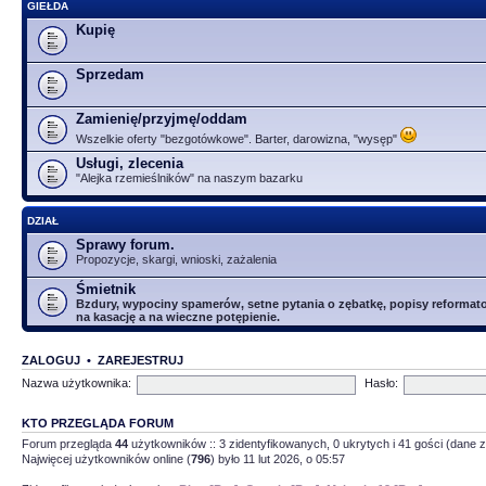
GIEŁDA
Kupię
Sprzedam
Zamienię/przyjmę/oddam
Wszelkie oferty "bezgotówkowe". Barter, darowizna, "wysęp"
Usługi, zlecenia
"Alejka rzemieślników" na naszym bazarku
DZIAŁ
Sprawy forum.
Propozycje, skargi, wnioski, zażalenia
Śmietnik
Bzdury, wypociny spamerów, setne pytania o zębatkę, popisy reformator
na kasację a na wieczne potępienie.
ZALOGUJ
•
ZAREJESTRUJ
Nazwa użytkownika:
Hasło:
KTO PRZEGLĄDA FORUM
Forum przegląda
44
użytkowników :: 3 zidentyfikowanych, 0 ukrytych i 41 gości (dane z
Najwięcej użytkowników online (
796
) było 11 lut 2026, o 05:57