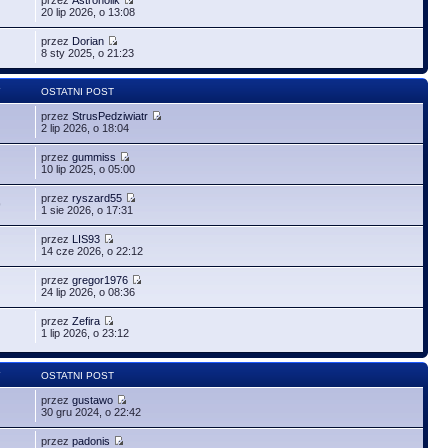
20 lip 2026, o 13:08
przez
Dorian
8 sty 2025, o 21:23
Y
OSTATNI POST
przez
StrusPedziwiatr
2 lip 2026, o 18:04
przez
gummiss
10 lip 2025, o 05:00
przez
ryszard55
9
1 sie 2026, o 17:31
przez
LIS93
14 cze 2026, o 22:12
przez
gregor1976
24 lip 2026, o 08:36
przez
Zefira
1 lip 2026, o 23:12
Y
OSTATNI POST
przez
gustawo
30 gru 2024, o 22:42
przez
padonis