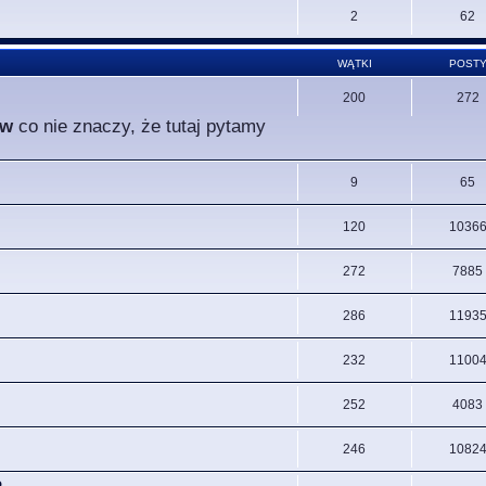
2
62
WĄTKI
POST
200
272
ów
co nie znaczy, że tutaj pytamy
9
65
120
1036
272
7885
286
1193
232
1100
252
4083
246
1082
.