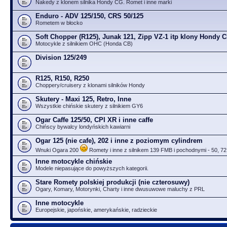
Nakedy z klonem silnika Hondy CG. Romet i inne marki
Enduro - ADV 125/150, CRS 50/125
Rometem w błocko
Soft Chopper (R125), Junak 121, Zipp VZ-1 itp klony Hondy 
Motocykle z silnikiem OHC (Honda CB)
Division 125/249
R125, R150, R250
Choppery/cruisery z klonami silników Hondy
Skutery - Maxi 125, Retro, Inne
Wszystkie chińskie skutery z silnikiem GY6
Ogar Caffe 125/50, CPI XR i inne caffe
Chińscy bywalcy londyńskich kawiarni
Ogar 125 (nie cafe), 202 i inne z poziomym cylindrem
Wnuki Ogara 200
Romety i inne z silnikem 139 FMB i pochodnymi - 50, 72
Inne motocykle chińskie
Modele niepasujące do powyższych kategorii.
Stare Romety polskiej produkcji (nie czterosuwy)
Ogary, Komary, Motorynki, Charty i inne dwusuwowe maluchy z PRL
Inne motocykle
Europejskie, japońskie, amerykańskie, radzieckie