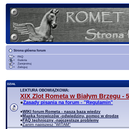
Strona główna forum
FAQ
Galeria
Zarejestruj
Zaloguj
DZIAŁ
LEKTURA OBOWIĄZKOWA:
XIX Zlot Rometa w Białym Brzegu - 5
●
Zasady pisania na forum - "Regulamin"
●
WIKI forum Rometa - nasza baza wiedzy
●
Mapka forowiczów -odwiedziny, pomoc w drodze
●
FAQ techniczny -najczęstsze problemy
●
Zanim napiszesz "WITAM"