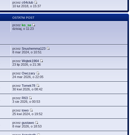
przez
c64club
10 lut 2018, o 15:37
Y
OSTATNI POST
przez
ko_sa
dzisiaj, o 11:23
przez
Snushemma123
8 mar 2024, o 10:51
przez
Wojtek1964
6
23 lip 2026, o 21:36
przez
Owczary
24 mar 2026, o 22:05
przez
Tomek78
5
30 kwi 2026, o 08:42
przez
R63
4
3 sie 2026, o 00:53
przez
towo
25 kwi 2024, o 19:52
przez
gustawo
4
8 mar 2026, o 18:53
przez
Astroholik