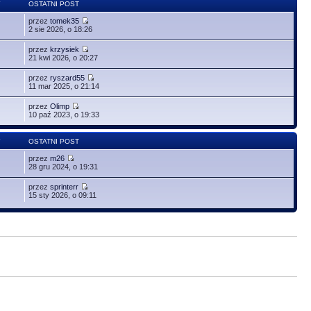
Y
OSTATNI POST
przez
tomek35
2 sie 2026, o 18:26
przez
krzysiek
21 kwi 2026, o 20:27
przez
ryszard55
11 mar 2025, o 21:14
przez
Olimp
10 paź 2023, o 19:33
Y
OSTATNI POST
przez
m26
28 gru 2024, o 19:31
przez
sprinterr
15 sty 2026, o 09:11