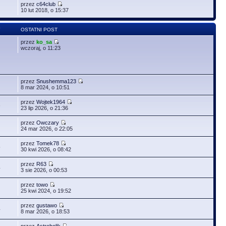
przez
c64club
10 lut 2018, o 15:37
Y
OSTATNI POST
przez
ko_sa
wczoraj, o 11:23
przez
Snushemma123
8 mar 2024, o 10:51
przez
Wojtek1964
6
23 lip 2026, o 21:36
przez
Owczary
24 mar 2026, o 22:05
przez
Tomek78
5
30 kwi 2026, o 08:42
przez
R63
4
3 sie 2026, o 00:53
przez
towo
25 kwi 2024, o 19:52
przez
gustawo
4
8 mar 2026, o 18:53
przez
Astroholik