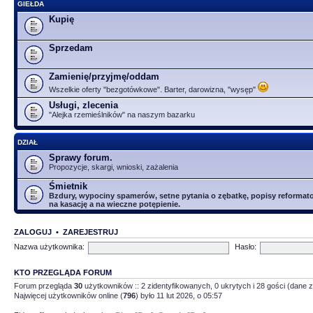
GIEŁDA
Kupię
Sprzedam
Zamienię/przyjmę/oddam
Wszelkie oferty "bezgotówkowe". Barter, darowizna, "wysęp"
Usługi, zlecenia
"Alejka rzemieślników" na naszym bazarku
DZIAŁ
Sprawy forum.
Propozycje, skargi, wnioski, zażalenia
Śmietnik
Bzdury, wypociny spamerów, setne pytania o zębatkę, popisy reformator
na kasację a na wieczne potępienie.
ZALOGUJ
•
ZAREJESTRUJ
Nazwa użytkownika:
Hasło:
KTO PRZEGLĄDA FORUM
Forum przegląda
30
użytkowników :: 2 zidentyfikowanych, 0 ukrytych i 28 gości (dane z
Najwięcej użytkowników online (
796
) było 11 lut 2026, o 05:57