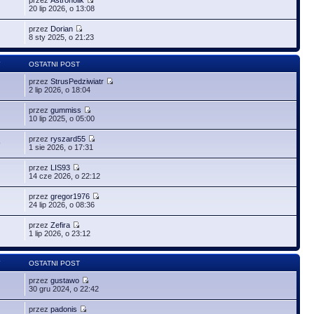
20 lip 2026, o 13:08
przez
Dorian
8 sty 2025, o 21:23
Y
OSTATNI POST
przez
StrusPedziwiatr
2 lip 2026, o 18:04
przez
gummiss
10 lip 2025, o 05:00
przez
ryszard55
9
1 sie 2026, o 17:31
przez
LIS93
14 cze 2026, o 22:12
przez
gregor1976
24 lip 2026, o 08:36
przez
Zefira
1 lip 2026, o 23:12
Y
OSTATNI POST
przez
gustawo
30 gru 2024, o 22:42
przez
padonis