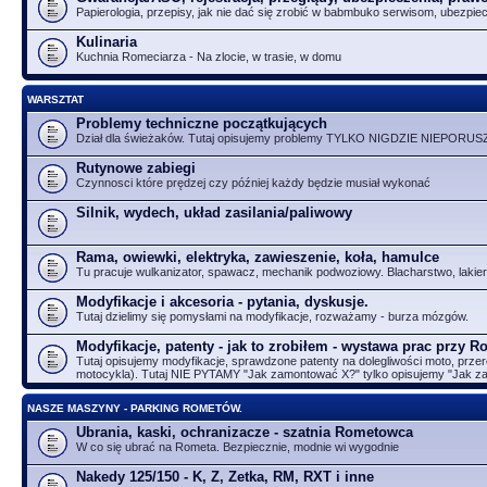
Papierologia, przepisy, jak nie dać się zrobić w babmbuko serwisom, ubezpie
Kulinaria
Kuchnia Romeciarza - Na zlocie, w trasie, w domu
WARSZTAT
Problemy techniczne początkujących
Dział dla świeżaków. Tutaj opisujemy problemy TYLKO NIGDZIE NIEPORUS
Rutynowe zabiegi
Czynnosci które prędzej czy później każdy będzie musiał wykonać
Silnik, wydech, układ zasilania/paliwowy
Rama, owiewki, elektryka, zawieszenie, koła, hamulce
Tu pracuje wulkanizator, spawacz, mechanik podwoziowy. Blacharstwo, lakier
Modyfikacje i akcesoria - pytania, dyskusje.
Tutaj dzielimy się pomysłami na modyfikacje, rozważamy - burza mózgów.
Modyfikacje, patenty - jak to zrobiłem - wystawa prac przy 
Tutaj opisujemy modyfikacje, sprawdzone patenty na dolegliwości moto, przer
motocykla). Tutaj NIE PYTAMY "Jak zamontować X?" tylko opisujemy "Jak 
NASZE MASZYNY - PARKING ROMETÓW.
Ubrania, kaski, ochranizacze - szatnia Rometowca
W co się ubrać na Rometa. Bezpiecznie, modnie wi wygodnie
Nakedy 125/150 - K, Z, Zetka, RM, RXT i inne