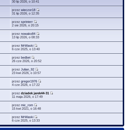
30 lip 2026, o 10:41
przez
wieczor18
31 lip 2026, o 12:35
przez
sprinterr
2 sie 2026, o 20:15
przez
nowako84
13 lip 2026, o 08:33
przez
MrWaski
6 cze 2025, o 13:40
przez
bedbet
26 cze 2026, o 20:52
przez
Julian_92
23 kwi 2026, o 10:57
przez
gregor1976
4 cze 2026, o 17:22
przez
dziadek jarek44-31
11 maja 2026, o 17:49
przez
mic_rom
15 kwi 2021, o 16:48
przez
MrWaski
6 cze 2025, o 13:33