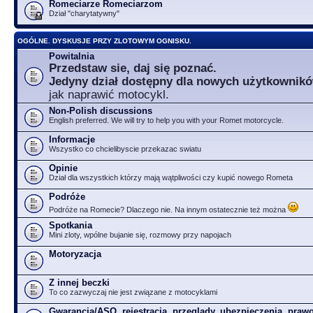
Romeciarze Romeciarzom
Dział "charytatywny"
OGÓLNE. DYSKUSJE PRZY ZLOTOWYM OGNISKU.
Powitalnia
Przedstaw sie, daj się poznać.
Jedyny dział dostępny dla nowych użytkownik
jak naprawić motocykl.
Non-Polish discussions
English preferred. We will try to help you with your Romet motorcycle.
Informacje
Wszystko co chcielibyscie przekazac swiatu
Opinie
Dział dla wszystkich którzy mają wątpliwości czy kupić nowego Rometa
Podróże
Podróże na Romecie? Dlaczego nie. Na innym ostatecznie też można
Spotkania
Mini zloty, wpólne bujanie się, rozmowy przy napojach
Motoryzacja
Z innej beczki
To co zazwyczaj nie jest związane z motocyklami
Gwarancja/ASO, rejestracja, przeglądy, ubezpieczenia, prawo