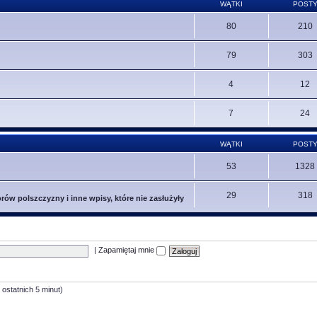
WĄTKI
POST
80
210
79
303
4
12
7
24
WĄTKI
POST
53
1328
29
318
ów polszczyzny i inne wpisy, które nie zasłużyły
|
Zapamiętaj mnie
 ostatnich 5 minut)