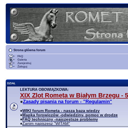
Strona główna forum
FAQ
Galeria
Zarejestruj
Zaloguj
DZIAŁ
LEKTURA OBOWIĄZKOWA:
XIX Zlot Rometa w Białym Brzegu - 5
●
Zasady pisania na forum - "Regulamin"
●
WIKI forum Rometa - nasza baza wiedzy
●
Mapka forowiczów -odwiedziny, pomoc w drodze
●
FAQ techniczny -najczęstsze problemy
●
Zanim napiszesz "WITAM"