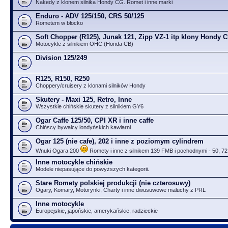
Nakedy z klonem silnika Hondy CG. Romet i inne marki
Enduro - ADV 125/150, CRS 50/125
Rometem w błocko
Soft Chopper (R125), Junak 121, Zipp VZ-1 itp klony Hondy 
Motocykle z silnikiem OHC (Honda CB)
Division 125/249
R125, R150, R250
Choppery/cruisery z klonami silników Hondy
Skutery - Maxi 125, Retro, Inne
Wszystkie chińskie skutery z silnikiem GY6
Ogar Caffe 125/50, CPI XR i inne caffe
Chińscy bywalcy londyńskich kawiarni
Ogar 125 (nie cafe), 202 i inne z poziomym cylindrem
Wnuki Ogara 200
Romety i inne z silnikem 139 FMB i pochodnymi - 50, 72
Inne motocykle chińskie
Modele niepasujące do powyższych kategorii.
Stare Romety polskiej produkcji (nie czterosuwy)
Ogary, Komary, Motorynki, Charty i inne dwusuwowe maluchy z PRL
Inne motocykle
Europejskie, japońskie, amerykańskie, radzieckie