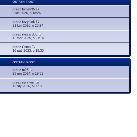
Y
OSTATNI POST
przez
tomek35
2 sie 2026, o 18:26
przez
krzysiek
21 kwi 2026, o 20:27
przez
ryszard55
11 mar 2025, o 21:14
przez
Olimp
10 paź 2023, o 19:33
Y
OSTATNI POST
przez
m26
28 gru 2024, o 19:31
przez
sprinterr
15 sty 2026, o 09:11