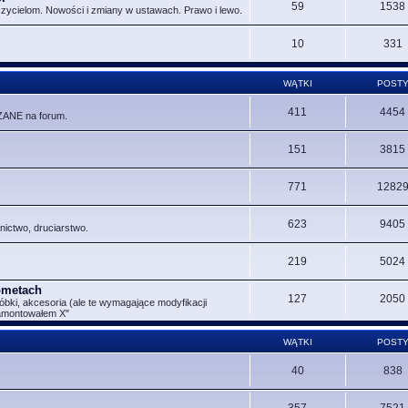
59
1538
czycielom. Nowości i zmiany w ustawach. Prawo i lewo.
10
331
WĄTKI
POST
411
4454
ZANE na forum.
151
3815
771
1282
623
9405
nictwo, druciarstwo.
219
5024
Rometach
127
2050
óbki, akcesoria (ale te wymagające modyfikacji
zamontowałem X"
WĄTKI
POST
40
838
357
7521