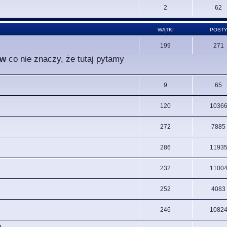
2
62
WĄTKI
POST
199
271
ów
co nie znaczy, że tutaj pytamy
9
65
120
1036
272
7885
286
1193
232
1100
252
4083
246
1082
.