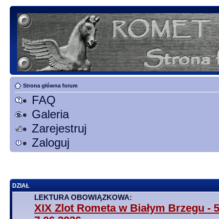
Strona główna forum
FAQ
Galeria
Zarejestruj
Zaloguj
DZIAŁ
LEKTURA OBOWIĄZKOWA:
XIX Zlot Rometa w Białym Brzegu - 5