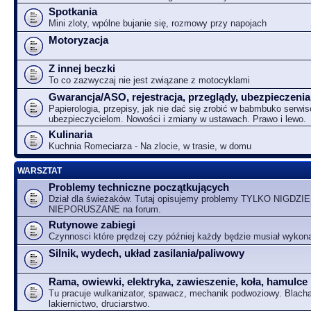
Spotkania
Mini zloty, wpólne bujanie się, rozmowy przy napojach
Motoryzacja
Z innej beczki
To co zazwyczaj nie jest związane z motocyklami
Gwarancja/ASO, rejestracja, przeglądy, ubezpieczenia
Papierologia, przepisy, jak nie dać się zrobić w babmbuko serwi
ubezpieczycielom. Nowości i zmiany w ustawach. Prawo i lewo.
Kulinaria
Kuchnia Romeciarza - Na zlocie, w trasie, w domu
WARSZTAT
Problemy techniczne początkujących
Dział dla świeżaków. Tutaj opisujemy problemy TYLKO NIGDZIE
NIEPORUSZANE na forum.
Rutynowe zabiegi
Czynnosci które prędzej czy później każdy będzie musiał wykon
Silnik, wydech, układ zasilania/paliwowy
Rama, owiewki, elektryka, zawieszenie, koła, hamulce
Tu pracuje wulkanizator, spawacz, mechanik podwoziowy. Blacha
lakiernictwo, druciarstwo.