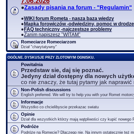
7.06.2026
●
Zasady pisania na forum - "Regulamin"
●
WIKI forum Rometa - nasza baza wiedzy
●
Mapka forowiczów -odwiedziny, pomoc w drodze
●
FAQ techniczny -najczęstsze problemy
●
Zanim napiszesz "WITAM"
Romeciarze Romeciarzom
Dział "charytatywny"
OGÓLNE. DYSKUSJE PRZY ZLOTOWYM OGNISKU.
Powitalnia
Przedstaw sie, daj się poznać.
Jedyny dział dostępny dla nowych użyt
co nie znaczy, że tutaj pytamy jak naprawić
Non-Polish discussions
English preferred. We will try to help you with your Romet motorc
Informacje
Wszystko co chcielibyscie przekazac swiatu
Opinie
Dział dla wszystkich którzy mają wątpliwości czy kupić nowego
Podróże
Podróże na Romecie? Dlaczego nie. Na innym ostatecznie też 