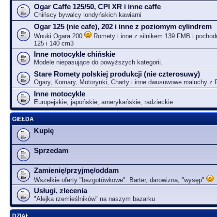
Ogar Caffe 125/50, CPI XR i inne caffe
Chińscy bywalcy londyńskich kawiarni
Ogar 125 (nie cafe), 202 i inne z poziomym cylindrem
Wnuki Ogara 200
Romety i inne z silnikem 139 FMB i pochodn
125 i 140 cm3
Inne motocykle chińskie
Modele niepasujące do powyższych kategorii.
Stare Romety polskiej produkcji (nie czterosuwy)
Ogary, Komary, Motorynki, Charty i inne dwusuwowe maluchy z
Inne motocykle
Europejskie, japońskie, amerykańskie, radzieckie
GIEŁDA
Kupię
Sprzedam
Zamienię/przyjmę/oddam
Wszelkie oferty "bezgotówkowe". Barter, darowizna, "wysęp"
Usługi, zlecenia
"Alejka rzemieślników" na naszym bazarku
DZIAŁ