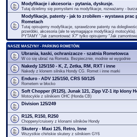
Modyfikacje i akcesoria - pytania, dyskusje.
Tutaj dzielimy się pomysłami na modyfikacje, rozważamy - bur
Modyfikacje, patenty - jak to zrobiłem - wystawa prac 
Rometach
Tutaj opisujemy modyfikacje, sprawdzone patenty na dolegliwośc
przeróbki, akcesoria (ale te wymagające modyfikacji motocykla).
PYTAMY "Jak zamontować X?" tylko opisujemy "Jak zamontow
NASZE MASZYNY - PARKING ROMETÓW.
Ubrania, kaski, ochranizacze - szatnia Rometowca
W co się ubrać na Rometa. Bezpiecznie, modnie wi wygodnie
Nakedy 125/150 - K, Z, Zetka, RM, RXT i inne
Nakedy z klonem silnika Hondy CG. Romet i inne marki
Enduro - ADV 125/150, CRS 50/125
Rometem w błocko
Soft Chopper (R125), Junak 121, Zipp VZ-1 itp klony
Motocykle z silnikiem OHC (Honda CB)
Division 125/249
R125, R150, R250
Choppery/cruisery z klonami silników Hondy
Skutery - Maxi 125, Retro, Inne
Wszystkie chińskie skutery z silnikiem GY6