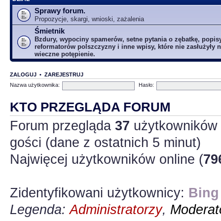
Sprawy forum.
Propozycje, skargi, wnioski, zażalenia
Śmietnik
Bzdury, wypociny spamerów, setne pytania o zębatkę, popis
reformatorów polszczyzny i inne wpisy, które nie zasłużyły n
wieczne potępienie.
ZALOGUJ
•
ZAREJESTRUJ
Nazwa użytkownika:
Hasło:
KTO PRZEGLĄDA FORUM
Forum przegląda
37
użytkowników :
gości (dane z ostatnich 5 minut)
Najwięcej użytkowników online (
79
Zidentyfikowani użytkownicy:
Bing
Legenda:
Administratorzy
,
Moderato