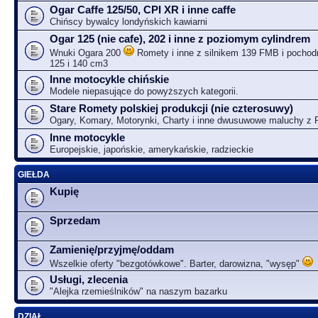
Ogar Caffe 125/50, CPI XR i inne caffe
Chińscy bywalcy londyńskich kawiarni
Ogar 125 (nie cafe), 202 i inne z poziomym cylindrem
Wnuki Ogara 200
Romety i inne z silnikem 139 FMB i pochodn
125 i 140 cm3
Inne motocykle chińskie
Modele niepasujące do powyższych kategorii.
Stare Romety polskiej produkcji (nie czterosuwy)
Ogary, Komary, Motorynki, Charty i inne dwusuwowe maluchy z
Inne motocykle
Europejskie, japońskie, amerykańskie, radzieckie
GIEŁDA
Kupię
Sprzedam
Zamienię/przyjmę/oddam
Wszelkie oferty "bezgotówkowe". Barter, darowizna, "wysęp"
Usługi, zlecenia
"Alejka rzemieślników" na naszym bazarku
DZIAŁ