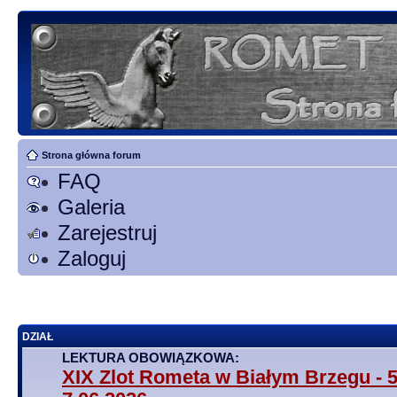
Strona główna forum
FAQ
Galeria
Zarejestruj
Zaloguj
DZIAŁ
LEKTURA OBOWIĄZKOWA:
XIX Zlot Rometa w Białym Brzegu - 5