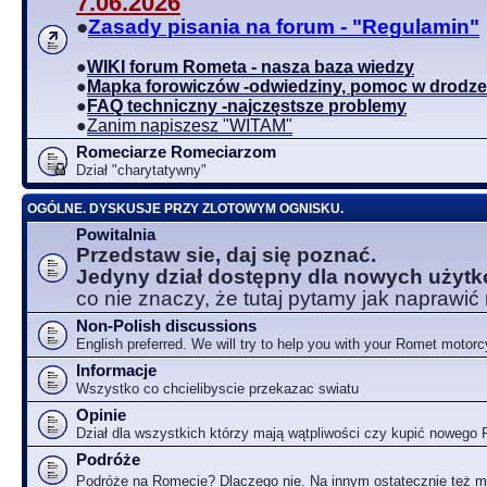
7.06.2026
●
Zasady pisania na forum - "Regulamin"
●
WIKI forum Rometa - nasza baza wiedzy
●
Mapka forowiczów -odwiedziny, pomoc w drodze
●
FAQ techniczny -najczęstsze problemy
●
Zanim napiszesz "WITAM"
Romeciarze Romeciarzom
Dział "charytatywny"
OGÓLNE. DYSKUSJE PRZY ZLOTOWYM OGNISKU.
Powitalnia
Przedstaw sie, daj się poznać.
Jedyny dział dostępny dla nowych użyt
co nie znaczy, że tutaj pytamy jak naprawić
Non-Polish discussions
English preferred. We will try to help you with your Romet motorc
Informacje
Wszystko co chcielibyscie przekazac swiatu
Opinie
Dział dla wszystkich którzy mają wątpliwości czy kupić nowego
Podróże
Podróże na Romecie? Dlaczego nie. Na innym ostatecznie też 