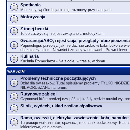
Spotkania
Mini zloty, wpólne bujanie się, rozmowy przy napojach
Motoryzacja
Z innej beczki
To co zazwyczaj nie jest związane z motocyklami
Gwarancja/ASO, rejestracja, przeglądy, ubezpieczenia
Papierologia, przepisy, jak nie dać się zrobić w babmbuko serwi
ubezpieczycielom. Nowości i zmiany w ustawach. Prawo i lewo.
Kulinaria
Kuchnia Romeciarza - Na zlocie, w trasie, w domu
WARSZTAT
Problemy techniczne początkujących
Dział dla świeżaków. Tutaj opisujemy problemy TYLKO NIGDZIE
NIEPORUSZANE na forum.
Rutynowe zabiegi
Czynnosci które prędzej czy później każdy będzie musiał wykon
Silnik, wydech, układ zasilania/paliwowy
Rama, owiewki, elektryka, zawieszenie, koła, hamulce
Tu pracuje wulkanizator, spawacz, mechanik podwoziowy. Blacha
lakiernictwo, druciarstwo.