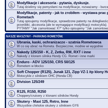
Modyfikacje i akcesoria - pytania, dyskusje.
Tutaj dzielimy się pomysłami na modyfikacje, rozważamy - bur
Modyfikacje, patenty - jak to zrobiłem - wystawa prac 
Rometach
Tutaj opisujemy modyfikacje, sprawdzone patenty na dolegliwośc
przeróbki, akcesoria (ale te wymagające modyfikacji motocykla).
PYTAMY "Jak zamontować X?" tylko opisujemy "Jak zamontow
NASZE MASZYNY - PARKING ROMETÓW.
Ubrania, kaski, ochranizacze - szatnia Rometowca
W co się ubrać na Rometa. Bezpiecznie, modnie wi wygodnie
Nakedy 125/150 - K, Z, Zetka, RM, RXT i inne
Nakedy z klonem silnika Hondy CG. Romet i inne marki
Enduro - ADV 125/150, CRS 50/125
Rometem w błocko
Soft Chopper (R125), Junak 121, Zipp VZ-1 itp klony
Motocykle z silnikiem OHC (Honda CB)
Division 125/249
R125, R150, R250
Choppery/cruisery z klonami silników Hondy
Skutery - Maxi 125, Retro, Inne
Wszystkie chińskie skutery z silnikiem GY6