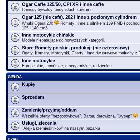
Ogar Caffe 125/50, CPI XR i inne caffe
Chińscy bywalcy londyńskich kawiarni
Ogar 125 (nie cafe), 202 i inne z poziomym cylindrem
Wnuki Ogara 200
Romety i inne z silnikem 139 FMB i pochodn
125 i 140 cm3
Inne motocykle chińskie
Modele niepasujące do powyższych kategorii.
Stare Romety polskiej produkcji (nie czterosuwy)
Ogary, Komary, Motorynki, Charty i inne dwusuwowe maluchy z
Inne motocykle
Europejskie, japońskie, amerykańskie, radzieckie
GIEŁDA
Kupię
Sprzedam
Zamienię/przyjmę/oddam
Wszelkie oferty "bezgotówkowe". Barter, darowizna, "wysęp"
Usługi, zlecenia
"Alejka rzemieślników" na naszym bazarku
DZIAŁ