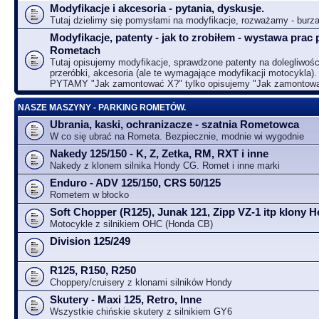
Modyfikacje i akcesoria - pytania, dyskusje.
Tutaj dzielimy się pomysłami na modyfikacje, rozważamy - bur
Modyfikacje, patenty - jak to zrobiłem - wystawa prac 
Rometach
Tutaj opisujemy modyfikacje, sprawdzone patenty na dolegliwośc
przeróbki, akcesoria (ale te wymagające modyfikacji motocykla).
PYTAMY "Jak zamontować X?" tylko opisujemy "Jak zamontow
NASZE MASZYNY - PARKING ROMETÓW.
Ubrania, kaski, ochranizacze - szatnia Rometowca
W co się ubrać na Rometa. Bezpiecznie, modnie wi wygodnie
Nakedy 125/150 - K, Z, Zetka, RM, RXT i inne
Nakedy z klonem silnika Hondy CG. Romet i inne marki
Enduro - ADV 125/150, CRS 50/125
Rometem w błocko
Soft Chopper (R125), Junak 121, Zipp VZ-1 itp klony
Motocykle z silnikiem OHC (Honda CB)
Division 125/249
R125, R150, R250
Choppery/cruisery z klonami silników Hondy
Skutery - Maxi 125, Retro, Inne
Wszystkie chińskie skutery z silnikiem GY6