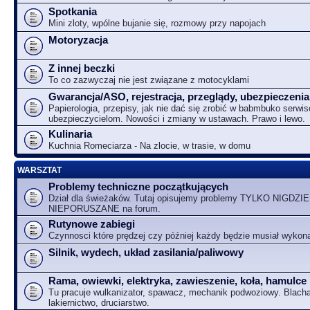
Spotkania
Mini zloty, wpólne bujanie się, rozmowy przy napojach
Motoryzacja
Z innej beczki
To co zazwyczaj nie jest związane z motocyklami
Gwarancja/ASO, rejestracja, przeglądy, ubezpieczenia
Papierologia, przepisy, jak nie dać się zrobić w babmbuko serwi
ubezpieczycielom. Nowości i zmiany w ustawach. Prawo i lewo.
Kulinaria
Kuchnia Romeciarza - Na zlocie, w trasie, w domu
WARSZTAT
Problemy techniczne początkujących
Dział dla świeżaków. Tutaj opisujemy problemy TYLKO NIGDZIE
NIEPORUSZANE na forum.
Rutynowe zabiegi
Czynnosci które prędzej czy później każdy będzie musiał wykon
Silnik, wydech, układ zasilania/paliwowy
Rama, owiewki, elektryka, zawieszenie, koła, hamulce
Tu pracuje wulkanizator, spawacz, mechanik podwoziowy. Blacha
lakiernictwo, druciarstwo.