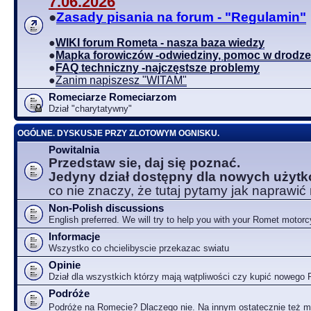
7.06.2026
●
Zasady pisania na forum - "Regulamin"
●
WIKI forum Rometa - nasza baza wiedzy
●
Mapka forowiczów -odwiedziny, pomoc w drodze
●
FAQ techniczny -najczęstsze problemy
●
Zanim napiszesz "WITAM"
Romeciarze Romeciarzom
Dział "charytatywny"
OGÓLNE. DYSKUSJE PRZY ZLOTOWYM OGNISKU.
Powitalnia
Przedstaw sie, daj się poznać.
Jedyny dział dostępny dla nowych użyt
co nie znaczy, że tutaj pytamy jak naprawić
Non-Polish discussions
English preferred. We will try to help you with your Romet motorc
Informacje
Wszystko co chcielibyscie przekazac swiatu
Opinie
Dział dla wszystkich którzy mają wątpliwości czy kupić nowego
Podróże
Podróże na Romecie? Dlaczego nie. Na innym ostatecznie też 