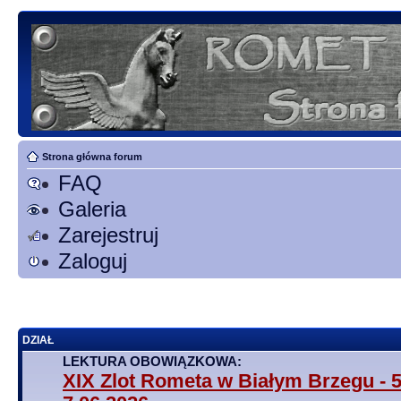
Strona główna forum
FAQ
Galeria
Zarejestruj
Zaloguj
DZIAŁ
LEKTURA OBOWIĄZKOWA:
XIX Zlot Rometa w Białym Brzegu - 5