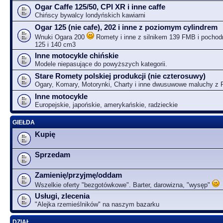
Ogar Caffe 125/50, CPI XR i inne caffe
Chińscy bywalcy londyńskich kawiarni
Ogar 125 (nie cafe), 202 i inne z poziomym cylindrem
Wnuki Ogara 200
Romety i inne z silnikem 139 FMB i pochodn
125 i 140 cm3
Inne motocykle chińskie
Modele niepasujące do powyższych kategorii.
Stare Romety polskiej produkcji (nie czterosuwy)
Ogary, Komary, Motorynki, Charty i inne dwusuwowe maluchy z
Inne motocykle
Europejskie, japońskie, amerykańskie, radzieckie
GIEŁDA
Kupię
Sprzedam
Zamienię/przyjmę/oddam
Wszelkie oferty "bezgotówkowe". Barter, darowizna, "wysęp"
Usługi, zlecenia
"Alejka rzemieślników" na naszym bazarku
DZIAŁ