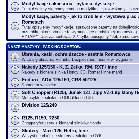
Modyfikacje i akcesoria - pytania, dyskusje.
Tutaj dzielimy się pomysłami na modyfikacje, rozważamy - bur
Modyfikacje, patenty - jak to zrobiłem - wystawa prac 
Rometach
Tutaj opisujemy modyfikacje, sprawdzone patenty na dolegliwośc
przeróbki, akcesoria (ale te wymagające modyfikacji motocykla).
PYTAMY "Jak zamontować X?" tylko opisujemy "Jak zamontow
NASZE MASZYNY - PARKING ROMETÓW.
Ubrania, kaski, ochranizacze - szatnia Rometowca
W co się ubrać na Rometa. Bezpiecznie, modnie wi wygodnie
Nakedy 125/150 - K, Z, Zetka, RM, RXT i inne
Nakedy z klonem silnika Hondy CG. Romet i inne marki
Enduro - ADV 125/150, CRS 50/125
Rometem w błocko
Soft Chopper (R125), Junak 121, Zipp VZ-1 itp klony
Motocykle z silnikiem OHC (Honda CB)
Division 125/249
R125, R150, R250
Choppery/cruisery z klonami silników Hondy
Skutery - Maxi 125, Retro, Inne
Wszystkie chińskie skutery z silnikiem GY6