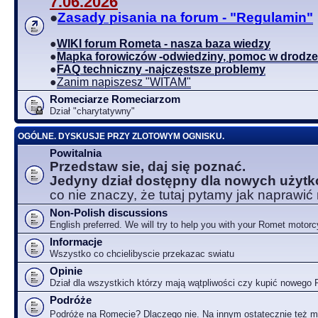
7.06.2026
●
Zasady pisania na forum - "Regulamin"
●
WIKI forum Rometa - nasza baza wiedzy
●
Mapka forowiczów -odwiedziny, pomoc w drodze
●
FAQ techniczny -najczęstsze problemy
●
Zanim napiszesz "WITAM"
Romeciarze Romeciarzom
Dział "charytatywny"
OGÓLNE. DYSKUSJE PRZY ZLOTOWYM OGNISKU.
Powitalnia
Przedstaw sie, daj się poznać.
Jedyny dział dostępny dla nowych użyt
co nie znaczy, że tutaj pytamy jak naprawić
Non-Polish discussions
English preferred. We will try to help you with your Romet motorc
Informacje
Wszystko co chcielibyscie przekazac swiatu
Opinie
Dział dla wszystkich którzy mają wątpliwości czy kupić nowego
Podróże
Podróże na Romecie? Dlaczego nie. Na innym ostatecznie też 