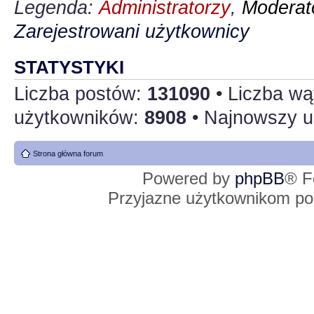
Legenda:
Administratorzy
,
Moderato
Zarejestrowani użytkownicy
STATYSTYKI
Liczba postów:
131090
• Liczba w
użytkowników:
8908
• Najnowszy u
Strona główna forum
Powered by
phpBB
® F
Przyjazne użytkownikom po