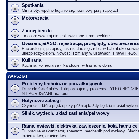
Spotkania
Mini zloty, wpólne bujanie się, rozmowy przy napojach
Motoryzacja
Z innej beczki
To co zazwyczaj nie jest związane z motocyklami
Gwarancja/ASO, rejestracja, przeglądy, ubezpieczenia
Papierologia, przepisy, jak nie dać się zrobić w babmbuko serwi
ubezpieczycielom. Nowości i zmiany w ustawach. Prawo i lewo.
Kulinaria
Kuchnia Romeciarza - Na zlocie, w trasie, w domu
WARSZTAT
Problemy techniczne początkujących
Dział dla świeżaków. Tutaj opisujemy problemy TYLKO NIGDZIE
NIEPORUSZANE na forum.
Rutynowe zabiegi
Czynnosci które prędzej czy później każdy będzie musiał wykon
Silnik, wydech, układ zasilania/paliwowy
Rama, owiewki, elektryka, zawieszenie, koła, hamulce
Tu pracuje wulkanizator, spawacz, mechanik podwoziowy. Blacha
lakiernictwo, druciarstwo.