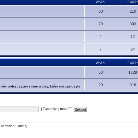
WĄTKI
POST
80
210
79
303
4
12
7
24
WĄTKI
POST
53
1328
29
318
ów polszczyzny i inne wpisy, które nie zasłużyły
|
Zapamiętaj mnie
 ostatnich 5 minut)