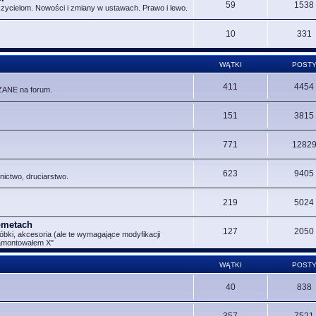
59
1538
czycielom. Nowości i zmiany w ustawach. Prawo i lewo.
10
331
WĄTKI
POST
411
4454
ZANE na forum.
151
3815
771
1282
623
9405
nictwo, druciarstwo.
219
5024
Rometach
127
2050
óbki, akcesoria (ale te wymagające modyfikacji
zamontowałem X"
WĄTKI
POST
40
838
357
7521