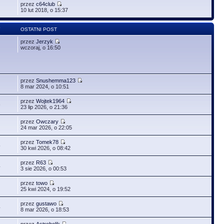
przez
c64club
10 lut 2018, o 15:37
Y
OSTATNI POST
przez
Jerzyk
wczoraj, o 16:50
przez
Snushemma123
8 mar 2024, o 10:51
przez
Wojtek1964
6
23 lip 2026, o 21:36
przez
Owczary
24 mar 2026, o 22:05
przez
Tomek78
5
30 kwi 2026, o 08:42
przez
R63
4
3 sie 2026, o 00:53
przez
towo
25 kwi 2024, o 19:52
przez
gustawo
4
8 mar 2026, o 18:53
przez
Astroholik