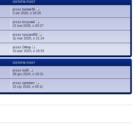
Y
OSTATNI POST
przez
tomek35
2 sie 2026, o 18:26
przez
krzysiek
21 kwi 2026, o 20:27
przez
ryszard55
11 mar 2025, o 21:14
przez
Olimp
10 paź 2023, o 19:33
Y
OSTATNI POST
przez
m26
28 gru 2024, o 19:31
przez
sprinterr
15 sty 2026, o 09:11