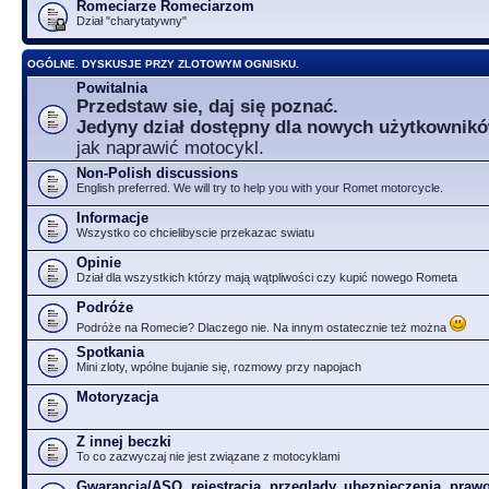
Romeciarze Romeciarzom
Dział "charytatywny"
OGÓLNE. DYSKUSJE PRZY ZLOTOWYM OGNISKU.
Powitalnia
Przedstaw sie, daj się poznać.
Jedyny dział dostępny dla nowych użytkownik
jak naprawić motocykl.
Non-Polish discussions
English preferred. We will try to help you with your Romet motorcycle.
Informacje
Wszystko co chcielibyscie przekazac swiatu
Opinie
Dział dla wszystkich którzy mają wątpliwości czy kupić nowego Rometa
Podróże
Podróże na Romecie? Dlaczego nie. Na innym ostatecznie też można
Spotkania
Mini zloty, wpólne bujanie się, rozmowy przy napojach
Motoryzacja
Z innej beczki
To co zazwyczaj nie jest związane z motocyklami
Gwarancja/ASO, rejestracja, przeglądy, ubezpieczenia, prawo