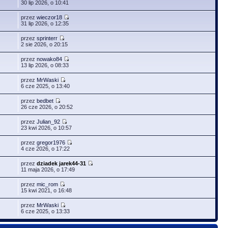
30 lip 2026, o 10:41
przez
wieczor18
31 lip 2026, o 12:35
przez
sprinterr
2 sie 2026, o 20:15
przez
nowako84
13 lip 2026, o 08:33
przez
MrWaski
6 cze 2025, o 13:40
przez
bedbet
26 cze 2026, o 20:52
przez
Julian_92
23 kwi 2026, o 10:57
przez
gregor1976
4 cze 2026, o 17:22
przez
dziadek jarek44-31
11 maja 2026, o 17:49
przez
mic_rom
15 kwi 2021, o 16:48
przez
MrWaski
6 cze 2025, o 13:33