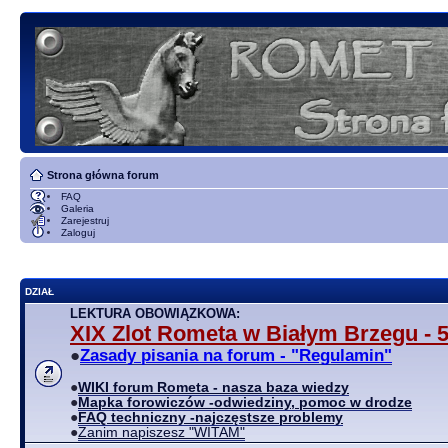
Strona główna forum
FAQ
Galeria
Zarejestruj
Zaloguj
DZIAŁ
LEKTURA OBOWIĄZKOWA:
XIX Zlot Rometa w Białym Brzegu - 5
●
Zasady pisania na forum - "Regulamin"
●
WIKI forum Rometa - nasza baza wiedzy
●
Mapka forowiczów -odwiedziny, pomoc w drodze
●
FAQ techniczny -najczęstsze problemy
●
Zanim napiszesz "WITAM"