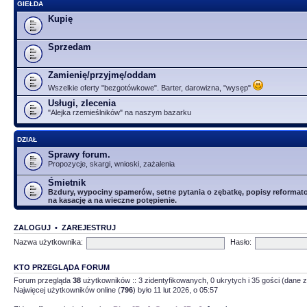
GIEŁDA
Kupię
Sprzedam
Zamienię/przyjmę/oddam
Wszelkie oferty "bezgotówkowe". Barter, darowizna, "wysęp"
Usługi, zlecenia
"Alejka rzemieślników" na naszym bazarku
DZIAŁ
Sprawy forum.
Propozycje, skargi, wnioski, zażalenia
Śmietnik
Bzdury, wypociny spamerów, setne pytania o zębatkę, popisy reformator
na kasację a na wieczne potępienie.
ZALOGUJ
•
ZAREJESTRUJ
Nazwa użytkownika:
Hasło:
KTO PRZEGLĄDA FORUM
Forum przegląda
38
użytkowników :: 3 zidentyfikowanych, 0 ukrytych i 35 gości (dane z
Najwięcej użytkowników online (
796
) było 11 lut 2026, o 05:57