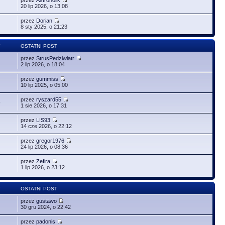
20 lip 2026, o 13:08
przez
Dorian
8 sty 2025, o 21:23
Y
OSTATNI POST
przez
StrusPedziwiatr
2 lip 2026, o 18:04
przez
gummiss
10 lip 2025, o 05:00
przez
ryszard55
9
1 sie 2026, o 17:31
przez
LIS93
14 cze 2026, o 22:12
przez
gregor1976
24 lip 2026, o 08:36
przez
Zefira
1 lip 2026, o 23:12
Y
OSTATNI POST
przez
gustawo
30 gru 2024, o 22:42
przez
padonis