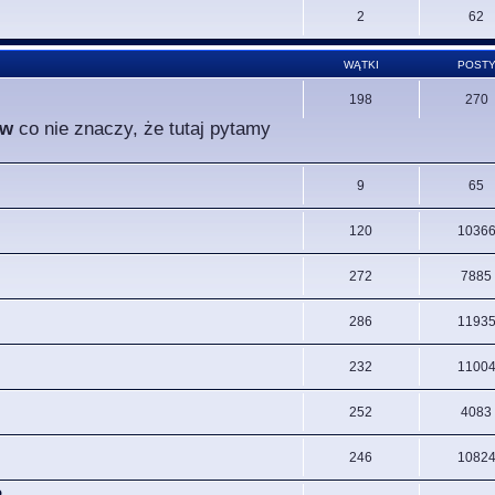
2
62
WĄTKI
POST
198
270
ów
co nie znaczy, że tutaj pytamy
9
65
120
1036
272
7885
286
1193
232
1100
252
4083
246
1082
.