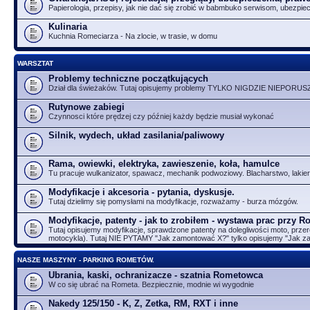
Papierologia, przepisy, jak nie dać się zrobić w babmbuko serwisom, ubezpie
Kulinaria
Kuchnia Romeciarza - Na zlocie, w trasie, w domu
WARSZTAT
Problemy techniczne początkujących
Dział dla świeżaków. Tutaj opisujemy problemy TYLKO NIGDZIE NIEPORUS
Rutynowe zabiegi
Czynnosci które prędzej czy później każdy będzie musiał wykonać
Silnik, wydech, układ zasilania/paliwowy
Rama, owiewki, elektryka, zawieszenie, koła, hamulce
Tu pracuje wulkanizator, spawacz, mechanik podwoziowy. Blacharstwo, lakier
Modyfikacje i akcesoria - pytania, dyskusje.
Tutaj dzielimy się pomysłami na modyfikacje, rozważamy - burza mózgów.
Modyfikacje, patenty - jak to zrobiłem - wystawa prac przy 
Tutaj opisujemy modyfikacje, sprawdzone patenty na dolegliwości moto, przer
motocykla). Tutaj NIE PYTAMY "Jak zamontować X?" tylko opisujemy "Jak 
NASZE MASZYNY - PARKING ROMETÓW.
Ubrania, kaski, ochranizacze - szatnia Rometowca
W co się ubrać na Rometa. Bezpiecznie, modnie wi wygodnie
Nakedy 125/150 - K, Z, Zetka, RM, RXT i inne