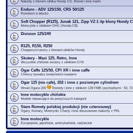
Nakedy z klonem silnika Hondy CG. Romet i inne marki
Enduro - ADV 125/150, CRS 50/125
Rometem w błocko
Soft Chopper (R125), Junak 121, Zipp VZ-1 itp klony Hondy 
Motocykle z silnikiem OHC (Honda CB)
Division 125/249
R125, R150, R250
Choppery/cruisery z klonami silników Hondy
Skutery - Maxi 125, Retro, Inne
Wszystkie chińskie skutery z silnikiem GY6
Ogar Caffe 125/50, CPI XR i inne caffe
Chińscy bywalcy londyńskich kawiarni
Ogar 125 (nie cafe), 202 i inne z poziomym cylindrem
Wnuki Ogara 200
Romety i inne z silnikem 139 FMB i pochodnymi - 50, 72
Inne motocykle chińskie
Modele niepasujące do powyższych kategorii.
Stare Romety polskiej produkcji (nie czterosuwy)
Ogary, Komary, Motorynki, Charty i inne dwusuwowe maluchy z PRL
Inne motocykle
Europejskie, japońskie, amerykańskie, radzieckie