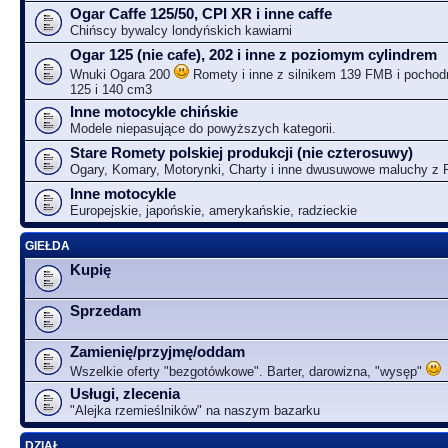
Ogar Caffe 125/50, CPI XR i inne caffe
Chińscy bywalcy londyńskich kawiarni
Ogar 125 (nie cafe), 202 i inne z poziomym cylindrem
Wnuki Ogara 200
Romety i inne z silnikem 139 FMB i pochodn
125 i 140 cm3
Inne motocykle chińskie
Modele niepasujące do powyższych kategorii.
Stare Romety polskiej produkcji (nie czterosuwy)
Ogary, Komary, Motorynki, Charty i inne dwusuwowe maluchy z
Inne motocykle
Europejskie, japońskie, amerykańskie, radzieckie
GIEŁDA
Kupię
Sprzedam
Zamienię/przyjmę/oddam
Wszelkie oferty "bezgotówkowe". Barter, darowizna, "wysęp"
Usługi, zlecenia
"Alejka rzemieślników" na naszym bazarku
DZIAŁ