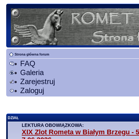
Strona główna forum
FAQ
Galeria
Zarejestruj
Zaloguj
DZIAŁ
LEKTURA OBOWIĄZKOWA:
XIX Zlot Rometa w Białym Brzegu - 5