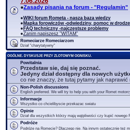
7.06.2026
●
Zasady pisania na forum - "Regulamin"
●
WIKI forum Rometa - nasza baza wiedzy
●
Mapka forowiczów -odwiedziny, pomoc w drodze
●
FAQ techniczny -najczęstsze problemy
●
Zanim napiszesz "WITAM"
Romeciarze Romeciarzom
Dział "charytatywny"
OGÓLNE. DYSKUSJE PRZY ZLOTOWYM OGNISKU.
Powitalnia
Przedstaw sie, daj się poznać.
Jedyny dział dostępny dla nowych użyt
co nie znaczy, że tutaj pytamy jak naprawić
Non-Polish discussions
English preferred. We will try to help you with your Romet motorc
Informacje
Wszystko co chcielibyscie przekazac swiatu
Opinie
Dział dla wszystkich którzy mają wątpliwości czy kupić nowego
Podróże
Podróże na Romecie? Dlaczego nie. Na innym ostatecznie też 