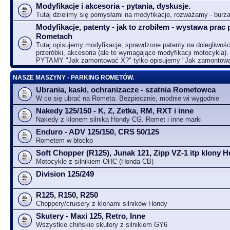
Modyfikacje i akcesoria - pytania, dyskusje.
Tutaj dzielimy się pomysłami na modyfikacje, rozważamy - bur
Modyfikacje, patenty - jak to zrobiłem - wystawa prac 
Rometach
Tutaj opisujemy modyfikacje, sprawdzone patenty na dolegliwośc
przeróbki, akcesoria (ale te wymagające modyfikacji motocykla).
PYTAMY "Jak zamontować X?" tylko opisujemy "Jak zamontow
NASZE MASZYNY - PARKING ROMETÓW.
Ubrania, kaski, ochranizacze - szatnia Rometowca
W co się ubrać na Rometa. Bezpiecznie, modnie wi wygodnie
Nakedy 125/150 - K, Z, Zetka, RM, RXT i inne
Nakedy z klonem silnika Hondy CG. Romet i inne marki
Enduro - ADV 125/150, CRS 50/125
Rometem w błocko
Soft Chopper (R125), Junak 121, Zipp VZ-1 itp klony
Motocykle z silnikiem OHC (Honda CB)
Division 125/249
R125, R150, R250
Choppery/cruisery z klonami silników Hondy
Skutery - Maxi 125, Retro, Inne
Wszystkie chińskie skutery z silnikiem GY6