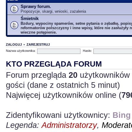
Sprawy forum.
Propozycje, skargi, wnioski, zażalenia
Śmietnik
Bzdury, wypociny spamerów, setne pytania o zębatkę, popis
reformatorów polszczyzny i inne wpisy, które nie zasłużyły n
wieczne potępienie.
ZALOGUJ
•
ZAREJESTRUJ
Nazwa użytkownika:
Hasło:
KTO PRZEGLĄDA FORUM
Forum przegląda
20
użytkowników :
gości (dane z ostatnich 5 minut)
Najwięcej użytkowników online (
79
Zidentyfikowani użytkownicy:
Bing
Legenda:
Administratorzy
,
Moderato