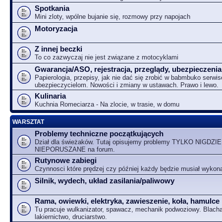
Spotkania
Mini zloty, wpólne bujanie się, rozmowy przy napojach
Motoryzacja
Z innej beczki
To co zazwyczaj nie jest związane z motocyklami
Gwarancja/ASO, rejestracja, przeglądy, ubezpieczenia
Papierologia, przepisy, jak nie dać się zrobić w babmbuko serwi
ubezpieczycielom. Nowości i zmiany w ustawach. Prawo i lewo.
Kulinaria
Kuchnia Romeciarza - Na zlocie, w trasie, w domu
WARSZTAT
Problemy techniczne początkujących
Dział dla świeżaków. Tutaj opisujemy problemy TYLKO NIGDZIE
NIEPORUSZANE na forum.
Rutynowe zabiegi
Czynnosci które prędzej czy później każdy będzie musiał wykon
Silnik, wydech, układ zasilania/paliwowy
Rama, owiewki, elektryka, zawieszenie, koła, hamulce
Tu pracuje wulkanizator, spawacz, mechanik podwoziowy. Blacha
lakiernictwo, druciarstwo.