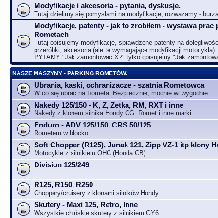
Modyfikacje i akcesoria - pytania, dyskusje.
Tutaj dzielimy się pomysłami na modyfikacje, rozważamy - bur
Modyfikacje, patenty - jak to zrobiłem - wystawa prac 
Rometach
Tutaj opisujemy modyfikacje, sprawdzone patenty na dolegliwośc
przeróbki, akcesoria (ale te wymagające modyfikacji motocykla).
PYTAMY "Jak zamontować X?" tylko opisujemy "Jak zamontow
NASZE MASZYNY - PARKING ROMETÓW.
Ubrania, kaski, ochranizacze - szatnia Rometowca
W co się ubrać na Rometa. Bezpiecznie, modnie wi wygodnie
Nakedy 125/150 - K, Z, Zetka, RM, RXT i inne
Nakedy z klonem silnika Hondy CG. Romet i inne marki
Enduro - ADV 125/150, CRS 50/125
Rometem w błocko
Soft Chopper (R125), Junak 121, Zipp VZ-1 itp klony
Motocykle z silnikiem OHC (Honda CB)
Division 125/249
R125, R150, R250
Choppery/cruisery z klonami silników Hondy
Skutery - Maxi 125, Retro, Inne
Wszystkie chińskie skutery z silnikiem GY6