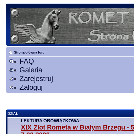
Strona główna forum
FAQ
Galeria
Zarejestruj
Zaloguj
DZIAŁ
LEKTURA OBOWIĄZKOWA:
XIX Zlot Rometa w Białym Brzegu - 5