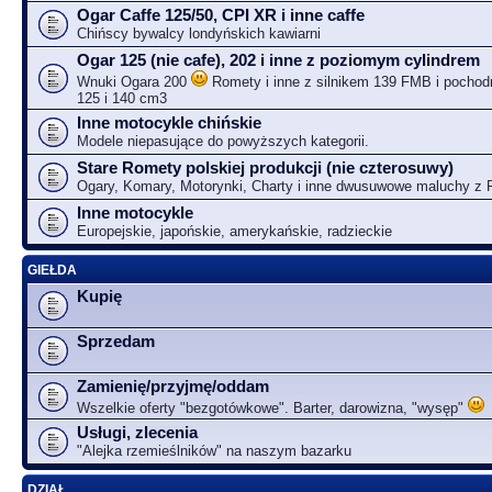
Ogar Caffe 125/50, CPI XR i inne caffe
Chińscy bywalcy londyńskich kawiarni
Ogar 125 (nie cafe), 202 i inne z poziomym cylindrem
Wnuki Ogara 200
Romety i inne z silnikem 139 FMB i pochodn
125 i 140 cm3
Inne motocykle chińskie
Modele niepasujące do powyższych kategorii.
Stare Romety polskiej produkcji (nie czterosuwy)
Ogary, Komary, Motorynki, Charty i inne dwusuwowe maluchy z
Inne motocykle
Europejskie, japońskie, amerykańskie, radzieckie
GIEŁDA
Kupię
Sprzedam
Zamienię/przyjmę/oddam
Wszelkie oferty "bezgotówkowe". Barter, darowizna, "wysęp"
Usługi, zlecenia
"Alejka rzemieślników" na naszym bazarku
DZIAŁ