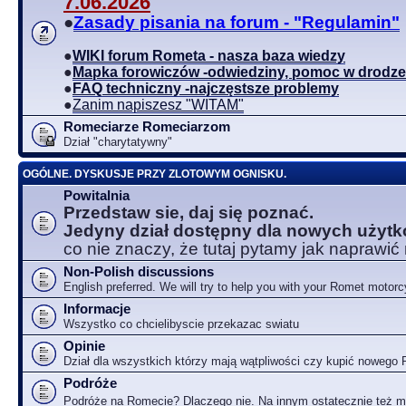
7.06.2026
●
Zasady pisania na forum - "Regulamin"
●
WIKI forum Rometa - nasza baza wiedzy
●
Mapka forowiczów -odwiedziny, pomoc w drodze
●
FAQ techniczny -najczęstsze problemy
●
Zanim napiszesz "WITAM"
Romeciarze Romeciarzom
Dział "charytatywny"
OGÓLNE. DYSKUSJE PRZY ZLOTOWYM OGNISKU.
Powitalnia
Przedstaw sie, daj się poznać.
Jedyny dział dostępny dla nowych użyt
co nie znaczy, że tutaj pytamy jak naprawić
Non-Polish discussions
English preferred. We will try to help you with your Romet motorc
Informacje
Wszystko co chcielibyscie przekazac swiatu
Opinie
Dział dla wszystkich którzy mają wątpliwości czy kupić nowego
Podróże
Podróże na Romecie? Dlaczego nie. Na innym ostatecznie też 