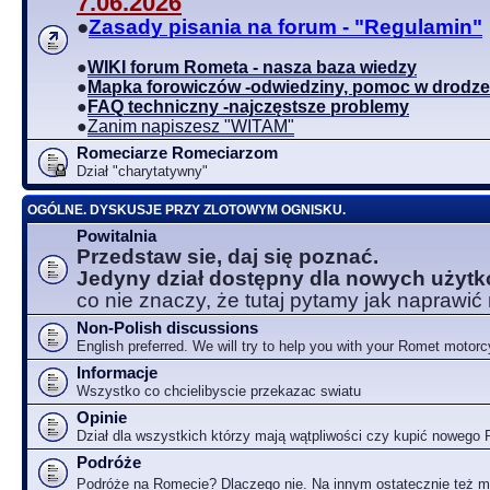
7.06.2026
●
Zasady pisania na forum - "Regulamin"
●
WIKI forum Rometa - nasza baza wiedzy
●
Mapka forowiczów -odwiedziny, pomoc w drodze
●
FAQ techniczny -najczęstsze problemy
●
Zanim napiszesz "WITAM"
Romeciarze Romeciarzom
Dział "charytatywny"
OGÓLNE. DYSKUSJE PRZY ZLOTOWYM OGNISKU.
Powitalnia
Przedstaw sie, daj się poznać.
Jedyny dział dostępny dla nowych użyt
co nie znaczy, że tutaj pytamy jak naprawić
Non-Polish discussions
English preferred. We will try to help you with your Romet motorc
Informacje
Wszystko co chcielibyscie przekazac swiatu
Opinie
Dział dla wszystkich którzy mają wątpliwości czy kupić nowego
Podróże
Podróże na Romecie? Dlaczego nie. Na innym ostatecznie też 