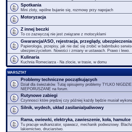
Spotkania
Mini zloty, wpólne bujanie się, rozmowy przy napojach
Motoryzacja
Z innej beczki
To co zazwyczaj nie jest związane z motocyklami
Gwarancja/ASO, rejestracja, przeglądy, ubezpieczenia
Papierologia, przepisy, jak nie dać się zrobić w babmbuko serwi
ubezpieczycielom. Nowości i zmiany w ustawach. Prawo i lewo.
Kulinaria
Kuchnia Romeciarza - Na zlocie, w trasie, w domu
WARSZTAT
Problemy techniczne początkujących
Dział dla świeżaków. Tutaj opisujemy problemy TYLKO NIGDZIE
NIEPORUSZANE na forum.
Rutynowe zabiegi
Czynnosci które prędzej czy później każdy będzie musiał wykon
Silnik, wydech, układ zasilania/paliwowy
Rama, owiewki, elektryka, zawieszenie, koła, hamulce
Tu pracuje wulkanizator, spawacz, mechanik podwoziowy. Blacha
lakiernictwo, druciarstwo.