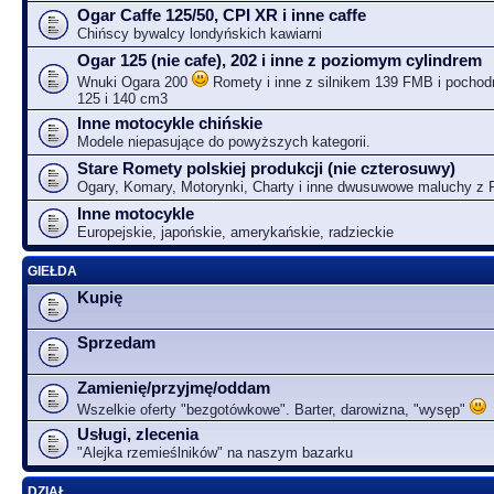
Ogar Caffe 125/50, CPI XR i inne caffe
Chińscy bywalcy londyńskich kawiarni
Ogar 125 (nie cafe), 202 i inne z poziomym cylindrem
Wnuki Ogara 200
Romety i inne z silnikem 139 FMB i pochodn
125 i 140 cm3
Inne motocykle chińskie
Modele niepasujące do powyższych kategorii.
Stare Romety polskiej produkcji (nie czterosuwy)
Ogary, Komary, Motorynki, Charty i inne dwusuwowe maluchy z
Inne motocykle
Europejskie, japońskie, amerykańskie, radzieckie
GIEŁDA
Kupię
Sprzedam
Zamienię/przyjmę/oddam
Wszelkie oferty "bezgotówkowe". Barter, darowizna, "wysęp"
Usługi, zlecenia
"Alejka rzemieślników" na naszym bazarku
DZIAŁ