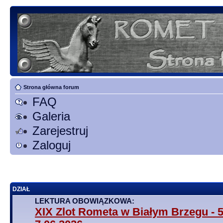
Strona główna forum
FAQ
Galeria
Zarejestruj
Zaloguj
DZIAŁ
LEKTURA OBOWIĄZKOWA:
XIX Zlot Rometa w Białym Brzegu - 5