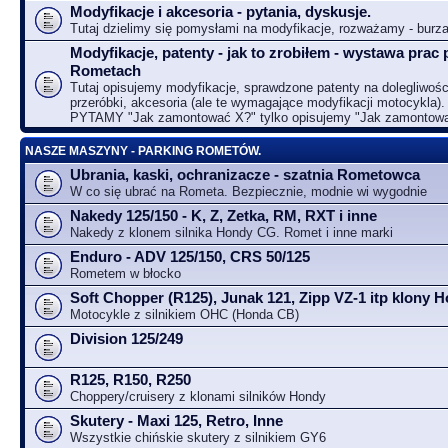
Modyfikacje i akcesoria - pytania, dyskusje.
Tutaj dzielimy się pomysłami na modyfikacje, rozważamy - bur
Modyfikacje, patenty - jak to zrobiłem - wystawa prac 
Rometach
Tutaj opisujemy modyfikacje, sprawdzone patenty na dolegliwośc
przeróbki, akcesoria (ale te wymagające modyfikacji motocykla).
PYTAMY "Jak zamontować X?" tylko opisujemy "Jak zamontow
NASZE MASZYNY - PARKING ROMETÓW.
Ubrania, kaski, ochranizacze - szatnia Rometowca
W co się ubrać na Rometa. Bezpiecznie, modnie wi wygodnie
Nakedy 125/150 - K, Z, Zetka, RM, RXT i inne
Nakedy z klonem silnika Hondy CG. Romet i inne marki
Enduro - ADV 125/150, CRS 50/125
Rometem w błocko
Soft Chopper (R125), Junak 121, Zipp VZ-1 itp klony
Motocykle z silnikiem OHC (Honda CB)
Division 125/249
R125, R150, R250
Choppery/cruisery z klonami silników Hondy
Skutery - Maxi 125, Retro, Inne
Wszystkie chińskie skutery z silnikiem GY6