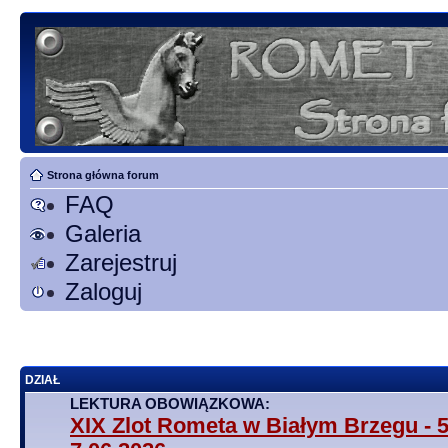
Strona główna forum
FAQ
Galeria
Zarejestruj
Zaloguj
DZIAŁ
LEKTURA OBOWIĄZKOWA:
XIX Zlot Rometa w Białym Brzegu - 5