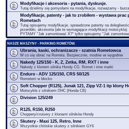
Modyfikacje i akcesoria - pytania, dyskusje.
Tutaj dzielimy się pomysłami na modyfikacje, rozważamy - bur
Modyfikacje, patenty - jak to zrobiłem - wystawa prac 
Rometach
Tutaj opisujemy modyfikacje, sprawdzone patenty na dolegliwośc
przeróbki, akcesoria (ale te wymagające modyfikacji motocykla).
PYTAMY "Jak zamontować X?" tylko opisujemy "Jak zamontow
NASZE MASZYNY - PARKING ROMETÓW.
Ubrania, kaski, ochranizacze - szatnia Rometowca
W co się ubrać na Rometa. Bezpiecznie, modnie wi wygodnie
Nakedy 125/150 - K, Z, Zetka, RM, RXT i inne
Nakedy z klonem silnika Hondy CG. Romet i inne marki
Enduro - ADV 125/150, CRS 50/125
Rometem w błocko
Soft Chopper (R125), Junak 121, Zipp VZ-1 itp klony
Motocykle z silnikiem OHC (Honda CB)
Division 125/249
R125, R150, R250
Choppery/cruisery z klonami silników Hondy
Skutery - Maxi 125, Retro, Inne
Wszystkie chińskie skutery z silnikiem GY6