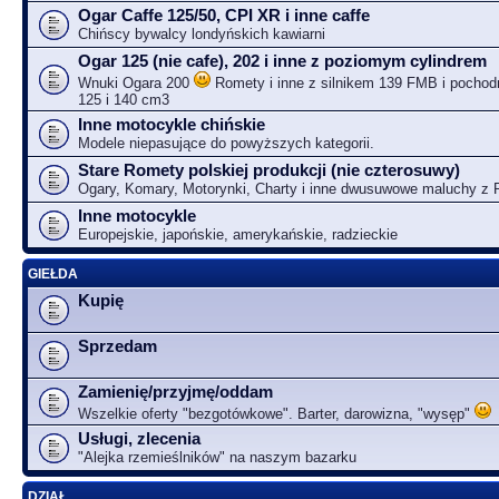
Ogar Caffe 125/50, CPI XR i inne caffe
Chińscy bywalcy londyńskich kawiarni
Ogar 125 (nie cafe), 202 i inne z poziomym cylindrem
Wnuki Ogara 200
Romety i inne z silnikem 139 FMB i pochodn
125 i 140 cm3
Inne motocykle chińskie
Modele niepasujące do powyższych kategorii.
Stare Romety polskiej produkcji (nie czterosuwy)
Ogary, Komary, Motorynki, Charty i inne dwusuwowe maluchy z
Inne motocykle
Europejskie, japońskie, amerykańskie, radzieckie
GIEŁDA
Kupię
Sprzedam
Zamienię/przyjmę/oddam
Wszelkie oferty "bezgotówkowe". Barter, darowizna, "wysęp"
Usługi, zlecenia
"Alejka rzemieślników" na naszym bazarku
DZIAŁ