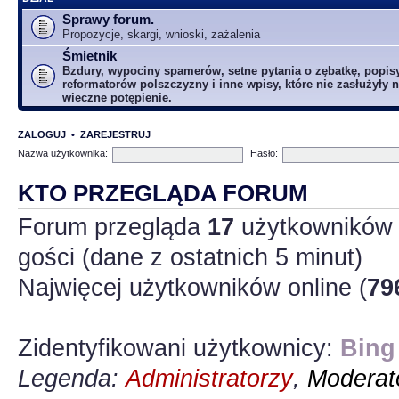
Sprawy forum.
Propozycje, skargi, wnioski, zażalenia
Śmietnik
Bzdury, wypociny spamerów, setne pytania o zębatkę, popis
reformatorów polszczyzny i inne wpisy, które nie zasłużyły n
wieczne potępienie.
ZALOGUJ
•
ZAREJESTRUJ
Nazwa użytkownika:
Hasło:
KTO PRZEGLĄDA FORUM
Forum przegląda
17
użytkowników :
gości (dane z ostatnich 5 minut)
Najwięcej użytkowników online (
79
Zidentyfikowani użytkownicy:
Bing
Legenda:
Administratorzy
,
Moderato