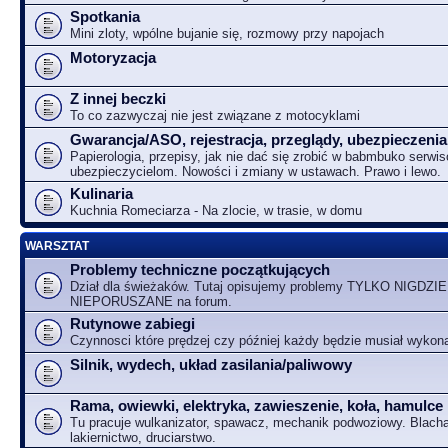
Spotkania
Mini zloty, wpólne bujanie się, rozmowy przy napojach
Motoryzacja
Z innej beczki
To co zazwyczaj nie jest związane z motocyklami
Gwarancja/ASO, rejestracja, przeglądy, ubezpieczenia
Papierologia, przepisy, jak nie dać się zrobić w babmbuko serwi
ubezpieczycielom. Nowości i zmiany w ustawach. Prawo i lewo.
Kulinaria
Kuchnia Romeciarza - Na zlocie, w trasie, w domu
WARSZTAT
Problemy techniczne początkujących
Dział dla świeżaków. Tutaj opisujemy problemy TYLKO NIGDZIE
NIEPORUSZANE na forum.
Rutynowe zabiegi
Czynnosci które prędzej czy później każdy będzie musiał wykon
Silnik, wydech, układ zasilania/paliwowy
Rama, owiewki, elektryka, zawieszenie, koła, hamulce
Tu pracuje wulkanizator, spawacz, mechanik podwoziowy. Blacha
lakiernictwo, druciarstwo.