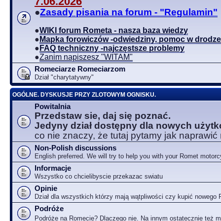
7.06.2026
●
Zasady pisania na forum - "Regulamin"
●
WIKI forum Rometa - nasza baza wiedzy
●
Mapka forowiczów -odwiedziny, pomoc w drodze
●
FAQ techniczny -najczęstsze problemy
●
Zanim napiszesz "WITAM"
Romeciarze Romeciarzom
Dział "charytatywny"
OGÓLNE. DYSKUSJE PRZY ZLOTOWYM OGNISKU.
Powitalnia
Przedstaw sie, daj się poznać.
Jedyny dział dostępny dla nowych użyt
co nie znaczy, że tutaj pytamy jak naprawić
Non-Polish discussions
English preferred. We will try to help you with your Romet motorc
Informacje
Wszystko co chcielibyscie przekazac swiatu
Opinie
Dział dla wszystkich którzy mają wątpliwości czy kupić nowego
Podróże
Podróże na Romecie? Dlaczego nie. Na innym ostatecznie też 