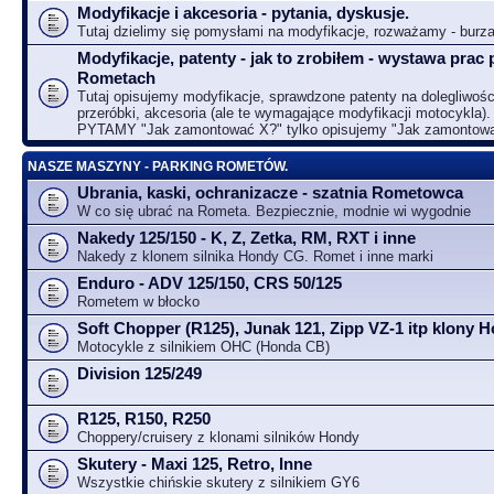
Modyfikacje i akcesoria - pytania, dyskusje.
Tutaj dzielimy się pomysłami na modyfikacje, rozważamy - bur
Modyfikacje, patenty - jak to zrobiłem - wystawa prac 
Rometach
Tutaj opisujemy modyfikacje, sprawdzone patenty na dolegliwośc
przeróbki, akcesoria (ale te wymagające modyfikacji motocykla).
PYTAMY "Jak zamontować X?" tylko opisujemy "Jak zamontow
NASZE MASZYNY - PARKING ROMETÓW.
Ubrania, kaski, ochranizacze - szatnia Rometowca
W co się ubrać na Rometa. Bezpiecznie, modnie wi wygodnie
Nakedy 125/150 - K, Z, Zetka, RM, RXT i inne
Nakedy z klonem silnika Hondy CG. Romet i inne marki
Enduro - ADV 125/150, CRS 50/125
Rometem w błocko
Soft Chopper (R125), Junak 121, Zipp VZ-1 itp klony
Motocykle z silnikiem OHC (Honda CB)
Division 125/249
R125, R150, R250
Choppery/cruisery z klonami silników Hondy
Skutery - Maxi 125, Retro, Inne
Wszystkie chińskie skutery z silnikiem GY6