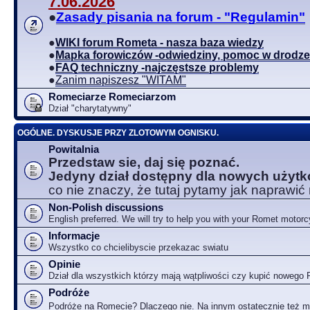
7.06.2026
●
Zasady pisania na forum - "Regulamin"
●
WIKI forum Rometa - nasza baza wiedzy
●
Mapka forowiczów -odwiedziny, pomoc w drodze
●
FAQ techniczny -najczęstsze problemy
●
Zanim napiszesz "WITAM"
Romeciarze Romeciarzom
Dział "charytatywny"
OGÓLNE. DYSKUSJE PRZY ZLOTOWYM OGNISKU.
Powitalnia
Przedstaw sie, daj się poznać.
Jedyny dział dostępny dla nowych użyt
co nie znaczy, że tutaj pytamy jak naprawić
Non-Polish discussions
English preferred. We will try to help you with your Romet motorc
Informacje
Wszystko co chcielibyscie przekazac swiatu
Opinie
Dział dla wszystkich którzy mają wątpliwości czy kupić nowego
Podróże
Podróże na Romecie? Dlaczego nie. Na innym ostatecznie też 