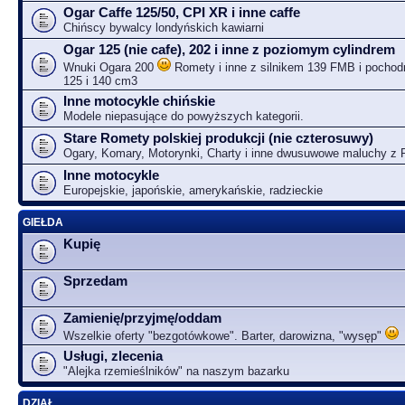
Ogar Caffe 125/50, CPI XR i inne caffe
Chińscy bywalcy londyńskich kawiarni
Ogar 125 (nie cafe), 202 i inne z poziomym cylindrem
Wnuki Ogara 200
Romety i inne z silnikem 139 FMB i pochodn
125 i 140 cm3
Inne motocykle chińskie
Modele niepasujące do powyższych kategorii.
Stare Romety polskiej produkcji (nie czterosuwy)
Ogary, Komary, Motorynki, Charty i inne dwusuwowe maluchy z
Inne motocykle
Europejskie, japońskie, amerykańskie, radzieckie
GIEŁDA
Kupię
Sprzedam
Zamienię/przyjmę/oddam
Wszelkie oferty "bezgotówkowe". Barter, darowizna, "wysęp"
Usługi, zlecenia
"Alejka rzemieślników" na naszym bazarku
DZIAŁ