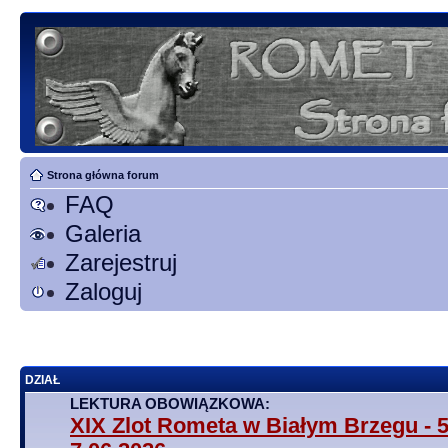
Strona główna forum
FAQ
Galeria
Zarejestruj
Zaloguj
DZIAŁ
LEKTURA OBOWIĄZKOWA:
XIX Zlot Rometa w Białym Brzegu - 5