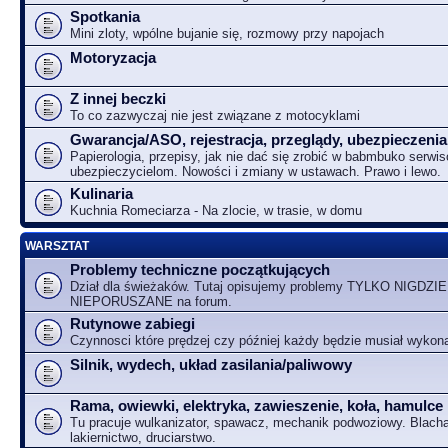
Spotkania
Mini zloty, wpólne bujanie się, rozmowy przy napojach
Motoryzacja
Z innej beczki
To co zazwyczaj nie jest związane z motocyklami
Gwarancja/ASO, rejestracja, przeglądy, ubezpieczenia
Papierologia, przepisy, jak nie dać się zrobić w babmbuko serwi
ubezpieczycielom. Nowości i zmiany w ustawach. Prawo i lewo.
Kulinaria
Kuchnia Romeciarza - Na zlocie, w trasie, w domu
WARSZTAT
Problemy techniczne początkujących
Dział dla świeżaków. Tutaj opisujemy problemy TYLKO NIGDZIE
NIEPORUSZANE na forum.
Rutynowe zabiegi
Czynnosci które prędzej czy później każdy będzie musiał wykon
Silnik, wydech, układ zasilania/paliwowy
Rama, owiewki, elektryka, zawieszenie, koła, hamulce
Tu pracuje wulkanizator, spawacz, mechanik podwoziowy. Blacha
lakiernictwo, druciarstwo.