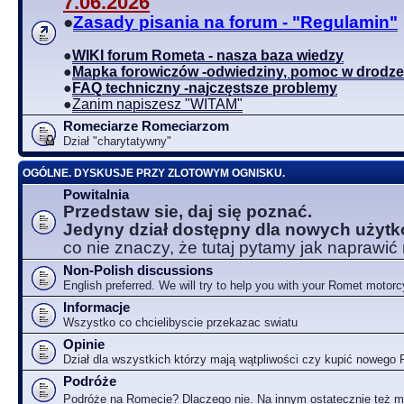
7.06.2026
●
Zasady pisania na forum - "Regulamin"
●
WIKI forum Rometa - nasza baza wiedzy
●
Mapka forowiczów -odwiedziny, pomoc w drodze
●
FAQ techniczny -najczęstsze problemy
●
Zanim napiszesz "WITAM"
Romeciarze Romeciarzom
Dział "charytatywny"
OGÓLNE. DYSKUSJE PRZY ZLOTOWYM OGNISKU.
Powitalnia
Przedstaw sie, daj się poznać.
Jedyny dział dostępny dla nowych użyt
co nie znaczy, że tutaj pytamy jak naprawić
Non-Polish discussions
English preferred. We will try to help you with your Romet motorc
Informacje
Wszystko co chcielibyscie przekazac swiatu
Opinie
Dział dla wszystkich którzy mają wątpliwości czy kupić nowego
Podróże
Podróże na Romecie? Dlaczego nie. Na innym ostatecznie też 