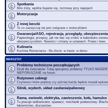
Spotkania
Mini zloty, wpólne bujanie się, rozmowy przy napojach
Motoryzacja
Z innej beczki
To co zazwyczaj nie jest związane z motocyklami
Gwarancja/ASO, rejestracja, przeglądy, ubezpieczenia
Papierologia, przepisy, jak nie dać się zrobić w babmbuko serwi
ubezpieczycielom. Nowości i zmiany w ustawach. Prawo i lewo.
Kulinaria
Kuchnia Romeciarza - Na zlocie, w trasie, w domu
WARSZTAT
Problemy techniczne początkujących
Dział dla świeżaków. Tutaj opisujemy problemy TYLKO NIGDZIE
NIEPORUSZANE na forum.
Rutynowe zabiegi
Czynnosci które prędzej czy później każdy będzie musiał wykon
Silnik, wydech, układ zasilania/paliwowy
Rama, owiewki, elektryka, zawieszenie, koła, hamulce
Tu pracuje wulkanizator, spawacz, mechanik podwoziowy. Blacha
lakiernictwo, druciarstwo.