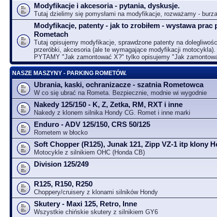
Modyfikacje i akcesoria - pytania, dyskusje.
Tutaj dzielimy się pomysłami na modyfikacje, rozważamy - bur
Modyfikacje, patenty - jak to zrobiłem - wystawa prac 
Rometach
Tutaj opisujemy modyfikacje, sprawdzone patenty na dolegliwośc
przeróbki, akcesoria (ale te wymagające modyfikacji motocykla).
PYTAMY "Jak zamontować X?" tylko opisujemy "Jak zamontow
NASZE MASZYNY - PARKING ROMETÓW.
Ubrania, kaski, ochranizacze - szatnia Rometowca
W co się ubrać na Rometa. Bezpiecznie, modnie wi wygodnie
Nakedy 125/150 - K, Z, Zetka, RM, RXT i inne
Nakedy z klonem silnika Hondy CG. Romet i inne marki
Enduro - ADV 125/150, CRS 50/125
Rometem w błocko
Soft Chopper (R125), Junak 121, Zipp VZ-1 itp klony
Motocykle z silnikiem OHC (Honda CB)
Division 125/249
R125, R150, R250
Choppery/cruisery z klonami silników Hondy
Skutery - Maxi 125, Retro, Inne
Wszystkie chińskie skutery z silnikiem GY6