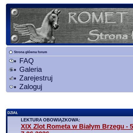
Strona główna forum
FAQ
Galeria
Zarejestruj
Zaloguj
DZIAŁ
LEKTURA OBOWIĄZKOWA:
XIX Zlot Rometa w Białym Brzegu - 5