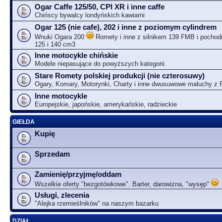
Ogar Caffe 125/50, CPI XR i inne caffe
Chińscy bywalcy londyńskich kawiarni
Ogar 125 (nie cafe), 202 i inne z poziomym cylindrem
Wnuki Ogara 200
Romety i inne z silnikem 139 FMB i pochodn
125 i 140 cm3
Inne motocykle chińskie
Modele niepasujące do powyższych kategorii.
Stare Romety polskiej produkcji (nie czterosuwy)
Ogary, Komary, Motorynki, Charty i inne dwusuwowe maluchy z
Inne motocykle
Europejskie, japońskie, amerykańskie, radzieckie
GIEŁDA
Kupię
Sprzedam
Zamienię/przyjmę/oddam
Wszelkie oferty "bezgotówkowe". Barter, darowizna, "wysęp"
Usługi, zlecenia
"Alejka rzemieślników" na naszym bazarku
DZIAŁ