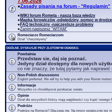
7.06.2026
●
Zasady pisania na forum - "Regulamin"
●
WIKI forum Rometa - nasza baza wiedzy
●
Mapka forowiczów -odwiedziny, pomoc w drodze
●
FAQ techniczny -najczęstsze problemy
●
Zanim napiszesz "WITAM"
Romeciarze Romeciarzom
Dział "charytatywny"
OGÓLNE. DYSKUSJE PRZY ZLOTOWYM OGNISKU.
Powitalnia
Przedstaw sie, daj się poznać.
Jedyny dział dostępny dla nowych użyt
co nie znaczy, że tutaj pytamy jak naprawić
Non-Polish discussions
English preferred. We will try to help you with your Romet motorc
Informacje
Wszystko co chcielibyscie przekazac swiatu
Opinie
Dział dla wszystkich którzy mają wątpliwości czy kupić nowego
Podróże
Podróże na Romecie? Dlaczego nie. Na innym ostatecznie też 