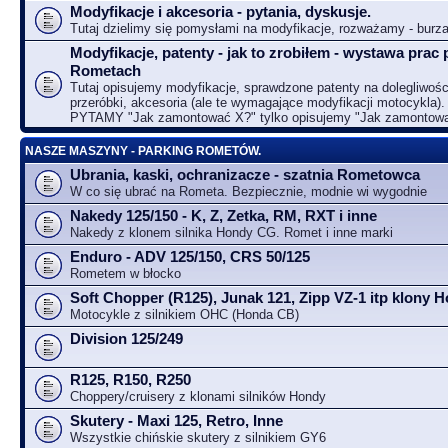
Modyfikacje i akcesoria - pytania, dyskusje.
Tutaj dzielimy się pomysłami na modyfikacje, rozważamy - bur
Modyfikacje, patenty - jak to zrobiłem - wystawa prac 
Rometach
Tutaj opisujemy modyfikacje, sprawdzone patenty na dolegliwośc
przeróbki, akcesoria (ale te wymagające modyfikacji motocykla).
PYTAMY "Jak zamontować X?" tylko opisujemy "Jak zamontow
NASZE MASZYNY - PARKING ROMETÓW.
Ubrania, kaski, ochranizacze - szatnia Rometowca
W co się ubrać na Rometa. Bezpiecznie, modnie wi wygodnie
Nakedy 125/150 - K, Z, Zetka, RM, RXT i inne
Nakedy z klonem silnika Hondy CG. Romet i inne marki
Enduro - ADV 125/150, CRS 50/125
Rometem w błocko
Soft Chopper (R125), Junak 121, Zipp VZ-1 itp klony
Motocykle z silnikiem OHC (Honda CB)
Division 125/249
R125, R150, R250
Choppery/cruisery z klonami silników Hondy
Skutery - Maxi 125, Retro, Inne
Wszystkie chińskie skutery z silnikiem GY6