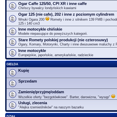
Ogar Caffe 125/50, CPI XR i inne caffe
Chińscy bywalcy londyńskich kawiarni
Ogar 125 (nie cafe), 202 i inne z poziomym cylindrem
Wnuki Ogara 200
Romety i inne z silnikem 139 FMB i pochodn
125 i 140 cm3
Inne motocykle chińskie
Modele niepasujące do powyższych kategorii.
Stare Romety polskiej produkcji (nie czterosuwy)
Ogary, Komary, Motorynki, Charty i inne dwusuwowe maluchy z
Inne motocykle
Europejskie, japońskie, amerykańskie, radzieckie
GIEŁDA
Kupię
Sprzedam
Zamienię/przyjmę/oddam
Wszelkie oferty "bezgotówkowe". Barter, darowizna, "wysęp"
Usługi, zlecenia
"Alejka rzemieślników" na naszym bazarku
DZIAŁ