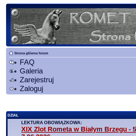
Strona główna forum
FAQ
Galeria
Zarejestruj
Zaloguj
DZIAŁ
LEKTURA OBOWIĄZKOWA:
XIX Zlot Rometa w Białym Brzegu - 5