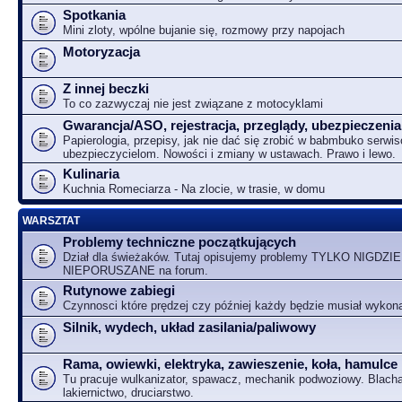
Spotkania
Mini zloty, wpólne bujanie się, rozmowy przy napojach
Motoryzacja
Z innej beczki
To co zazwyczaj nie jest związane z motocyklami
Gwarancja/ASO, rejestracja, przeglądy, ubezpieczenia
Papierologia, przepisy, jak nie dać się zrobić w babmbuko serwi
ubezpieczycielom. Nowości i zmiany w ustawach. Prawo i lewo.
Kulinaria
Kuchnia Romeciarza - Na zlocie, w trasie, w domu
WARSZTAT
Problemy techniczne początkujących
Dział dla świeżaków. Tutaj opisujemy problemy TYLKO NIGDZIE
NIEPORUSZANE na forum.
Rutynowe zabiegi
Czynnosci które prędzej czy później każdy będzie musiał wykon
Silnik, wydech, układ zasilania/paliwowy
Rama, owiewki, elektryka, zawieszenie, koła, hamulce
Tu pracuje wulkanizator, spawacz, mechanik podwoziowy. Blacha
lakiernictwo, druciarstwo.