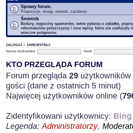
Sprawy forum.
Propozycje, skargi, wnioski, zażalenia
Śmietnik
Bzdury, wypociny spamerów, setne pytania o zębatkę, popis
reformatorów polszczyzny i inne wpisy, które nie zasłużyły n
wieczne potępienie.
ZALOGUJ
•
ZAREJESTRUJ
Nazwa użytkownika:
Hasło:
KTO PRZEGLĄDA FORUM
Forum przegląda
29
użytkowników :
gości (dane z ostatnich 5 minut)
Najwięcej użytkowników online (
79
Zidentyfikowani użytkownicy:
Bing
Legenda:
Administratorzy
,
Moderato