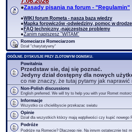
7.06.2026
●
Zasady pisania na forum - "Regulamin"
●
WIKI forum Rometa - nasza baza wiedzy
●
Mapka forowiczów -odwiedziny, pomoc w drodze
●
FAQ techniczny -najczęstsze problemy
●
Zanim napiszesz "WITAM"
Romeciarze Romeciarzom
Dział "charytatywny"
OGÓLNE. DYSKUSJE PRZY ZLOTOWYM OGNISKU.
Powitalnia
Przedstaw sie, daj się poznać.
Jedyny dział dostępny dla nowych użyt
co nie znaczy, że tutaj pytamy jak naprawić
Non-Polish discussions
English preferred. We will try to help you with your Romet motorc
Informacje
Wszystko co chcielibyscie przekazac swiatu
Opinie
Dział dla wszystkich którzy mają wątpliwości czy kupić nowego
Podróże
Podróże na Romecie? Dlaczego nie. Na innym ostatecznie też 