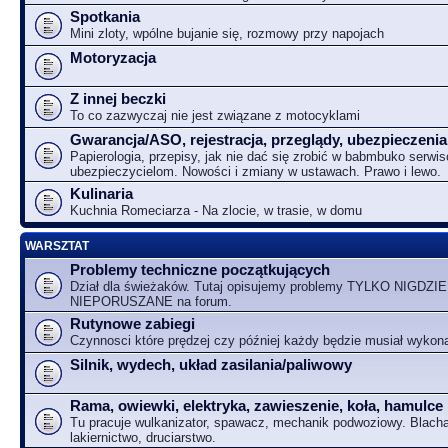
Spotkania
Mini zloty, wpólne bujanie się, rozmowy przy napojach
Motoryzacja
Z innej beczki
To co zazwyczaj nie jest związane z motocyklami
Gwarancja/ASO, rejestracja, przeglądy, ubezpieczenia
Papierologia, przepisy, jak nie dać się zrobić w babmbuko serwi
ubezpieczycielom. Nowości i zmiany w ustawach. Prawo i lewo.
Kulinaria
Kuchnia Romeciarza - Na zlocie, w trasie, w domu
WARSZTAT
Problemy techniczne początkujących
Dział dla świeżaków. Tutaj opisujemy problemy TYLKO NIGDZIE
NIEPORUSZANE na forum.
Rutynowe zabiegi
Czynnosci które prędzej czy później każdy będzie musiał wykon
Silnik, wydech, układ zasilania/paliwowy
Rama, owiewki, elektryka, zawieszenie, koła, hamulce
Tu pracuje wulkanizator, spawacz, mechanik podwoziowy. Blacha
lakiernictwo, druciarstwo.