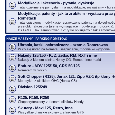
Modyfikacje i akcesoria - pytania, dyskusje.
Tutaj dzielimy się pomysłami na modyfikacje, rozważamy - bur
Modyfikacje, patenty - jak to zrobiłem - wystawa prac 
Rometach
Tutaj opisujemy modyfikacje, sprawdzone patenty na dolegliwośc
przeróbki, akcesoria (ale te wymagające modyfikacji motocykla).
PYTAMY "Jak zamontować X?" tylko opisujemy "Jak zamontow
NASZE MASZYNY - PARKING ROMETÓW.
Ubrania, kaski, ochranizacze - szatnia Rometowca
W co się ubrać na Rometa. Bezpiecznie, modnie wi wygodnie
Nakedy 125/150 - K, Z, Zetka, RM, RXT i inne
Nakedy z klonem silnika Hondy CG. Romet i inne marki
Enduro - ADV 125/150, CRS 50/125
Rometem w błocko
Soft Chopper (R125), Junak 121, Zipp VZ-1 itp klony
Motocykle z silnikiem OHC (Honda CB)
Division 125/249
R125, R150, R250
Choppery/cruisery z klonami silników Hondy
Skutery - Maxi 125, Retro, Inne
Wszystkie chińskie skutery z silnikiem GY6