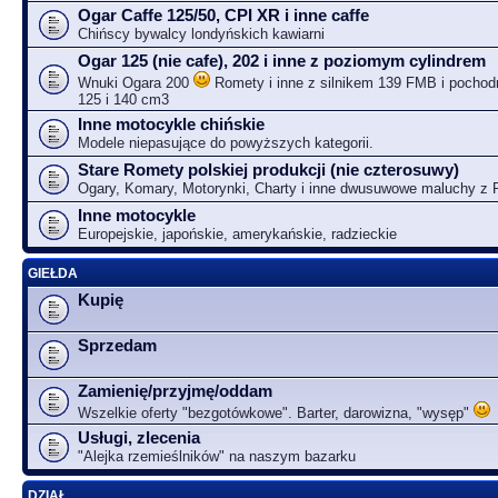
Ogar Caffe 125/50, CPI XR i inne caffe
Chińscy bywalcy londyńskich kawiarni
Ogar 125 (nie cafe), 202 i inne z poziomym cylindrem
Wnuki Ogara 200
Romety i inne z silnikem 139 FMB i pochodn
125 i 140 cm3
Inne motocykle chińskie
Modele niepasujące do powyższych kategorii.
Stare Romety polskiej produkcji (nie czterosuwy)
Ogary, Komary, Motorynki, Charty i inne dwusuwowe maluchy z
Inne motocykle
Europejskie, japońskie, amerykańskie, radzieckie
GIEŁDA
Kupię
Sprzedam
Zamienię/przyjmę/oddam
Wszelkie oferty "bezgotówkowe". Barter, darowizna, "wysęp"
Usługi, zlecenia
"Alejka rzemieślników" na naszym bazarku
DZIAŁ