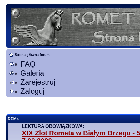
Strona główna forum
FAQ
Galeria
Zarejestruj
Zaloguj
DZIAŁ
LEKTURA OBOWIĄZKOWA:
XIX Zlot Rometa w Białym Brzegu - 5