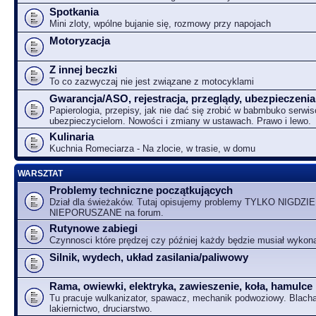
Spotkania
Mini zloty, wpólne bujanie się, rozmowy przy napojach
Motoryzacja
Z innej beczki
To co zazwyczaj nie jest związane z motocyklami
Gwarancja/ASO, rejestracja, przeglądy, ubezpieczenia
Papierologia, przepisy, jak nie dać się zrobić w babmbuko serwi
ubezpieczycielom. Nowości i zmiany w ustawach. Prawo i lewo.
Kulinaria
Kuchnia Romeciarza - Na zlocie, w trasie, w domu
WARSZTAT
Problemy techniczne początkujących
Dział dla świeżaków. Tutaj opisujemy problemy TYLKO NIGDZIE
NIEPORUSZANE na forum.
Rutynowe zabiegi
Czynnosci które prędzej czy później każdy będzie musiał wykon
Silnik, wydech, układ zasilania/paliwowy
Rama, owiewki, elektryka, zawieszenie, koła, hamulce
Tu pracuje wulkanizator, spawacz, mechanik podwoziowy. Blacha
lakiernictwo, druciarstwo.