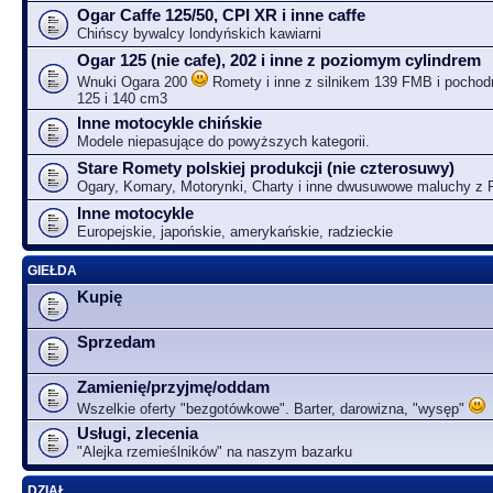
Ogar Caffe 125/50, CPI XR i inne caffe
Chińscy bywalcy londyńskich kawiarni
Ogar 125 (nie cafe), 202 i inne z poziomym cylindrem
Wnuki Ogara 200
Romety i inne z silnikem 139 FMB i pochodn
125 i 140 cm3
Inne motocykle chińskie
Modele niepasujące do powyższych kategorii.
Stare Romety polskiej produkcji (nie czterosuwy)
Ogary, Komary, Motorynki, Charty i inne dwusuwowe maluchy z
Inne motocykle
Europejskie, japońskie, amerykańskie, radzieckie
GIEŁDA
Kupię
Sprzedam
Zamienię/przyjmę/oddam
Wszelkie oferty "bezgotówkowe". Barter, darowizna, "wysęp"
Usługi, zlecenia
"Alejka rzemieślników" na naszym bazarku
DZIAŁ