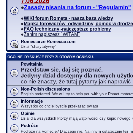
7.06.2026
●
Zasady pisania na forum - "Regulamin"
●
WIKI forum Rometa - nasza baza wiedzy
●
Mapka forowiczów -odwiedziny, pomoc w drodze
●
FAQ techniczny -najczęstsze problemy
●
Zanim napiszesz "WITAM"
Romeciarze Romeciarzom
Dział "charytatywny"
OGÓLNE. DYSKUSJE PRZY ZLOTOWYM OGNISKU.
Powitalnia
Przedstaw sie, daj się poznać.
Jedyny dział dostępny dla nowych użyt
co nie znaczy, że tutaj pytamy jak naprawić
Non-Polish discussions
English preferred. We will try to help you with your Romet motorc
Informacje
Wszystko co chcielibyscie przekazac swiatu
Opinie
Dział dla wszystkich którzy mają wątpliwości czy kupić nowego
Podróże
Podróże na Romecie? Dlaczego nie. Na innym ostatecznie też 