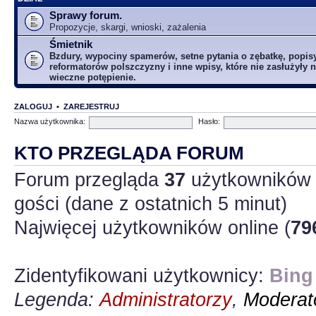
Sprawy forum.
Propozycje, skargi, wnioski, zażalenia
Śmietnik
Bzdury, wypociny spamerów, setne pytania o zębatkę, popis
reformatorów polszczyzny i inne wpisy, które nie zasłużyły n
wieczne potępienie.
ZALOGUJ
•
ZAREJESTRUJ
Nazwa użytkownika:
Hasło:
KTO PRZEGLĄDA FORUM
Forum przegląda
37
użytkowników :
gości (dane z ostatnich 5 minut)
Najwięcej użytkowników online (
79
Zidentyfikowani użytkownicy:
Bing
Legenda:
Administratorzy
,
Moderato