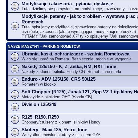
Modyfikacje i akcesoria - pytania, dyskusje.
Tutaj dzielimy się pomysłami na modyfikacje, rozważamy - bur
Modyfikacje, patenty - jak to zrobiłem - wystawa prac 
Rometach
Tutaj opisujemy modyfikacje, sprawdzone patenty na dolegliwośc
przeróbki, akcesoria (ale te wymagające modyfikacji motocykla).
PYTAMY "Jak zamontować X?" tylko opisujemy "Jak zamontow
NASZE MASZYNY - PARKING ROMETÓW.
Ubrania, kaski, ochranizacze - szatnia Rometowca
W co się ubrać na Rometa. Bezpiecznie, modnie wi wygodnie
Nakedy 125/150 - K, Z, Zetka, RM, RXT i inne
Nakedy z klonem silnika Hondy CG. Romet i inne marki
Enduro - ADV 125/150, CRS 50/125
Rometem w błocko
Soft Chopper (R125), Junak 121, Zipp VZ-1 itp klony
Motocykle z silnikiem OHC (Honda CB)
Division 125/249
R125, R150, R250
Choppery/cruisery z klonami silników Hondy
Skutery - Maxi 125, Retro, Inne
Wszystkie chińskie skutery z silnikiem GY6