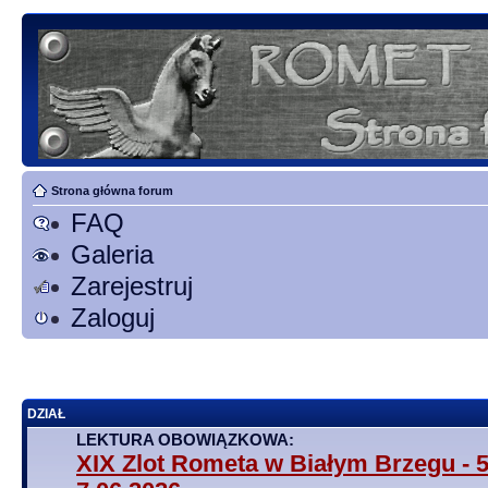
Strona główna forum
FAQ
Galeria
Zarejestruj
Zaloguj
DZIAŁ
LEKTURA OBOWIĄZKOWA:
XIX Zlot Rometa w Białym Brzegu - 5